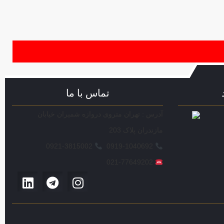
تماس با ما
آدرس : تهران متروی دروازه شمیران خیابان
مازندران پلاک 203
0921-3815002
0919-1040692
021-77649202