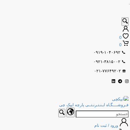
.
0
0
۰۹۱۹-۱۰۴۰۶۹۲
📞
۰۹۲۱-۳۸۱۵۰۰۲
📞
۰۲۱-۷۷۶۴۹۲۰۲
☎️
فـروشــــگـاه ایـنـتـرنـتــی پارچه ایپک چی
ورود / ثبت نام