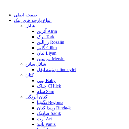
.
صفحه اصلی
انواع پارچه های ایپک
شانل
آترین Atrin
ترک Tork
رزالین Rozalin
گلیم Gilim
لیان Liyan
مرسین Mersin
شانل ساتن
پتینه ایفل patine eyfel
کتان
بیبی Baby
چیلک CHilek
سام Sam
کتان آبرنگی
بگونیا Begonia
ریندا کتان Rinda-k
صادیک Sadik
آرت Art
پانیذ Paniz