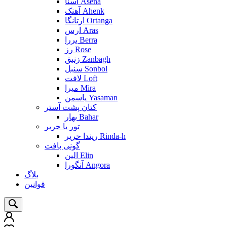
آسنا Asena
آهنک Ahenk
ارتانگا Ortanga
ارس Aras
بررا Berra
رز Rose
زنبق Zanbagh
سنبل Sonbol
لافت Loft
میرا Mira
یاسمن Yasaman
کتان پشت آستر
بهار Bahar
تور یا حریر
ریندا حریر Rinda-h
گونی بافت
الین Elin
آنگورا Angora
بلاگ
قوانین