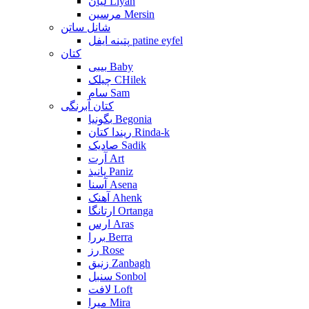
لیان Liyan
مرسین Mersin
شانل ساتن
پتینه ایفل patine eyfel
کتان
بیبی Baby
چیلک CHilek
سام Sam
کتان آبرنگی
بگونیا Begonia
ریندا کتان Rinda-k
صادیک Sadik
آرت Art
پانیذ Paniz
آسنا Asena
آهنک Ahenk
ارتانگا Ortanga
ارس Aras
بررا Berra
رز Rose
زنبق Zanbagh
سنبل Sonbol
لافت Loft
میرا Mira