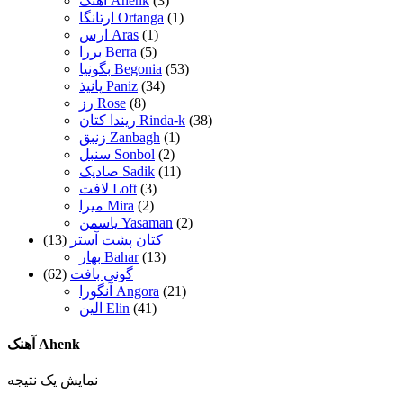
(3)
آهنک Ahenk
(1)
ارتانگا Ortanga
(1)
ارس Aras
(5)
بررا Berra
(53)
بگونیا Begonia
(34)
پانیذ Paniz
(8)
رز Rose
(38)
ریندا کتان Rinda-k
(1)
زنبق Zanbagh
(2)
سنبل Sonbol
(11)
صادیک Sadik
(3)
لافت Loft
(2)
میرا Mira
(2)
یاسمن Yasaman
کتان پشت آستر
(13)
(13)
بهار Bahar
گونی بافت
(62)
(21)
آنگورا Angora
(41)
الین Elin
آهنک Ahenk
نمایش یک نتیجه