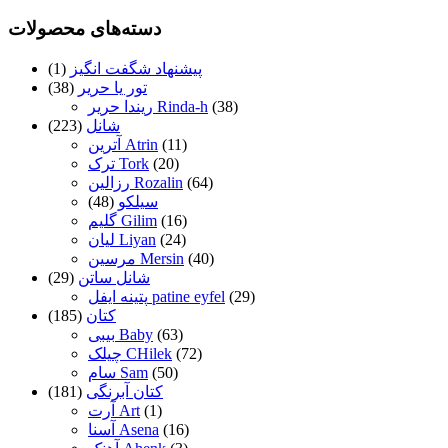
دسته‌های محصولات
پیشنهاد شگفت انگیز
(1)
تور یا حریر
(38)
(38)
ریندا حریر Rinda-h
شانل
(223)
(11)
آترین Atrin
(20)
ترک Tork
(64)
رزالین Rozalin
سیلکو
(48)
(16)
گلیم Gilim
(24)
لیان Liyan
(40)
مرسین Mersin
شانل ساتن
(29)
(29)
پتینه ایفل patine eyfel
کتان
(185)
(63)
بیبی Baby
(72)
چیلک CHilek
(50)
سام Sam
کتان آبرنگی
(181)
(1)
آرت Art
(16)
آسنا Asena