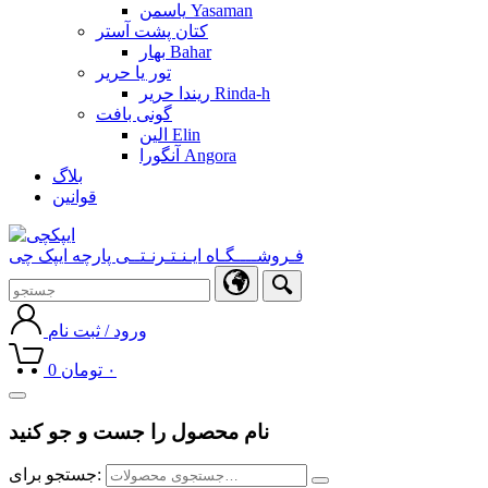
یاسمن Yasaman
کتان پشت آستر
بهار Bahar
تور یا حریر
ریندا حریر Rinda-h
گونی بافت
الین Elin
آنگورا Angora
بلاگ
قوانین
فـروشــــگـاه ایـنـتـرنـتــی پارچه ایپک چی
ورود / ثبت نام
۰
تومان
0
Toggle
navigation
نام محصول را جست و جو کنید
جستجو برای: