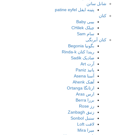
شانل ساتن
پتینه ایفل patine eyfel
کتان
بیبی Baby
چیلک CHilek
سام Sam
کتان آبرنگی
بگونیا Begonia
ریندا کتان Rinda-k
صادیک Sadik
آرت Art
پانیذ Paniz
آسنا Asena
آهنک Ahenk
ارتانگا Ortanga
ارس Aras
بررا Berra
رز Rose
زنبق Zanbagh
سنبل Sonbol
لافت Loft
میرا Mira