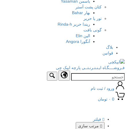
یاسمن Yasaman
کتان پشت آستر
بهار Bahar
تور یا حریر
ریندا حریر Rinda-h
گونی بافت
الین Elin
آنگورا Angora
بلاگ
قوانین
فـروشــــگـاه ایـنـتـرنـتــی پارچه ایپک چی
ورود / ثبت نام
0
۰
تومان
Toggle
avigation
فیلتر
مرتب سازی