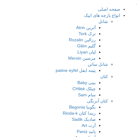
.
صفحه اصلی
انواع پارچه های ایپک
شانل
آترین Atrin
ترک Tork
رزالین Rozalin
گلیم Gilim
لیان Liyan
مرسین Mersin
شانل ساتن
پتینه ایفل patine eyfel
کتان
بیبی Baby
چیلک CHilek
سام Sam
کتان آبرنگی
بگونیا Begonia
ریندا کتان Rinda-k
صادیک Sadik
آرت Art
پانیذ Paniz