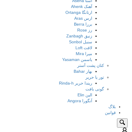
آسنا Asena
آهنک Ahenk
ارتانگا Ortanga
ارس Aras
بررا Berra
رز Rose
زنبق Zanbagh
سنبل Sonbol
لافت Loft
میرا Mira
یاسمن Yasaman
کتان پشت آستر
بهار Bahar
تور یا حریر
ریندا حریر Rinda-h
گونی بافت
الین Elin
آنگورا Angora
بلاگ
قوانین