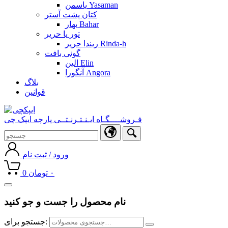
یاسمن Yasaman
کتان پشت آستر
بهار Bahar
تور یا حریر
ریندا حریر Rinda-h
گونی بافت
الین Elin
آنگورا Angora
بلاگ
قوانین
فـروشــــگـاه ایـنـتـرنـتــی پارچه ایپک چی
ورود / ثبت نام
۰
تومان
0
Toggle
navigation
نام محصول را جست و جو کنید
جستجو برای: