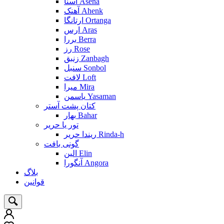
آسنا Asena
آهنک Ahenk
ارتانگا Ortanga
ارس Aras
بررا Berra
رز Rose
زنبق Zanbagh
سنبل Sonbol
لافت Loft
میرا Mira
یاسمن Yasaman
کتان پشت آستر
بهار Bahar
تور یا حریر
ریندا حریر Rinda-h
گونی بافت
الین Elin
آنگورا Angora
بلاگ
قوانین