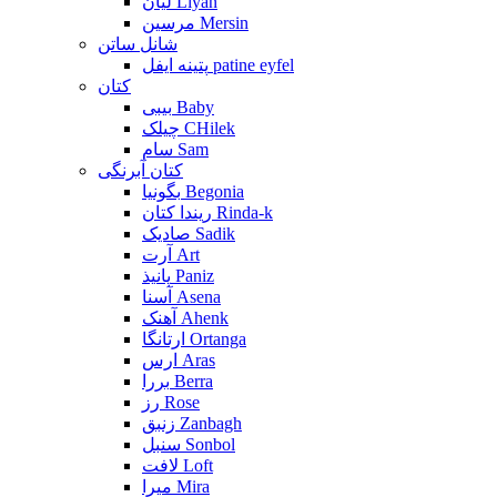
لیان Liyan
مرسین Mersin
شانل ساتن
پتینه ایفل patine eyfel
کتان
بیبی Baby
چیلک CHilek
سام Sam
کتان آبرنگی
بگونیا Begonia
ریندا کتان Rinda-k
صادیک Sadik
آرت Art
پانیذ Paniz
آسنا Asena
آهنک Ahenk
ارتانگا Ortanga
ارس Aras
بررا Berra
رز Rose
زنبق Zanbagh
سنبل Sonbol
لافت Loft
میرا Mira