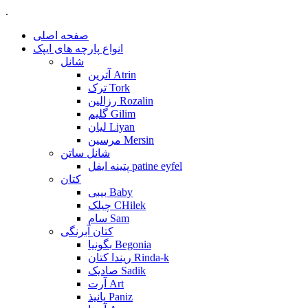
.
صفحه اصلی
انواع پارچه های ایپک
شانل
آترین Atrin
ترک Tork
رزالین Rozalin
گلیم Gilim
لیان Liyan
مرسین Mersin
شانل ساتن
پتینه ایفل patine eyfel
کتان
بیبی Baby
چیلک CHilek
سام Sam
کتان آبرنگی
بگونیا Begonia
ریندا کتان Rinda-k
صادیک Sadik
آرت Art
پانیذ Paniz