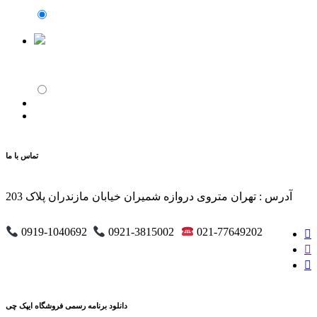
تماس با ما
آدرس : تهران متروی دروازه شمیران خیابان مازندران پلاک 203
0919-1040692
0921-3815002
021-77649202
دانلود برنامه رسمی فروشگاه ایپک چی