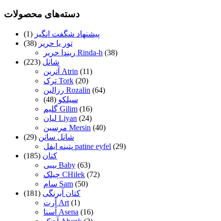
دسته‌های محصولات
پیشنهاد شگفت انگیز
(1)
تور یا حریر
(38)
(38)
ریندا حریر Rinda-h
شانل
(223)
(11)
آترین Atrin
(20)
ترک Tork
(64)
رزالین Rozalin
سیلکو
(48)
(16)
گلیم Gilim
(24)
لیان Liyan
(40)
مرسین Mersin
شانل ساتن
(29)
(29)
پتینه ایفل patine eyfel
کتان
(185)
(63)
بیبی Baby
(72)
چیلک CHilek
(50)
سام Sam
کتان آبرنگی
(181)
(1)
آرت Art
(16)
آسنا Asena