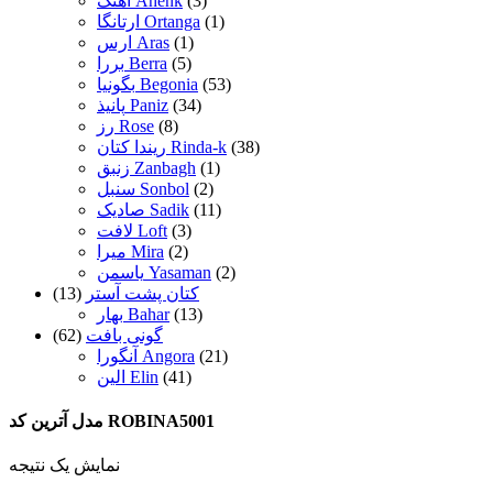
(3)
آهنک Ahenk
(1)
ارتانگا Ortanga
(1)
ارس Aras
(5)
بررا Berra
(53)
بگونیا Begonia
(34)
پانیذ Paniz
(8)
رز Rose
(38)
ریندا کتان Rinda-k
(1)
زنبق Zanbagh
(2)
سنبل Sonbol
(11)
صادیک Sadik
(3)
لافت Loft
(2)
میرا Mira
(2)
یاسمن Yasaman
کتان پشت آستر
(13)
(13)
بهار Bahar
گونی بافت
(62)
(21)
آنگورا Angora
(41)
الین Elin
مدل آترین کد ROBINA5001
نمایش یک نتیجه