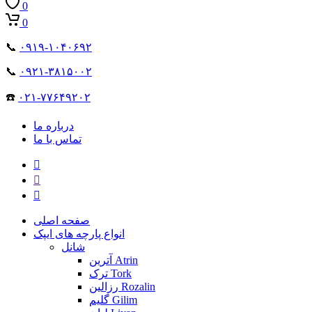
0
0
📞
۰۹۱۹-۱۰۴۰۶۹۲
📞
۰۹۲۱-۳۸۱۵۰۰۲
☎️
۰۲۱-۷۷۶۴۹۲۰۲
درباره ما
تماس با ما
صفحه اصلی
انواع پارچه های ایپک
شانل
آترین Atrin
ترک Tork
رزالین Rozalin
گلیم Gilim