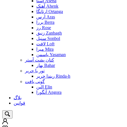
آسنا Asena
آهنک Ahenk
ارتانگا Ortanga
ارس Aras
بررا Berra
رز Rose
زنبق Zanbagh
سنبل Sonbol
لافت Loft
میرا Mira
یاسمن Yasaman
کتان پشت آستر
بهار Bahar
تور یا حریر
ریندا حریر Rinda-h
گونی بافت
الین Elin
آنگورا Angora
بلاگ
قوانین