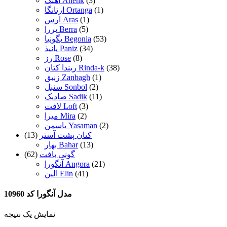
(3)
آهنک Ahenk
(1)
ارتانگا Ortanga
(1)
ارس Aras
(5)
بررا Berra
(53)
بگونیا Begonia
(34)
پانیذ Paniz
(8)
رز Rose
(38)
ریندا کتان Rinda-k
(1)
زنبق Zanbagh
(2)
سنبل Sonbol
(11)
صادیک Sadik
(3)
لافت Loft
(2)
میرا Mira
(2)
یاسمن Yasaman
کتان پشت آستر
(13)
(13)
بهار Bahar
گونی بافت
(62)
(21)
آنگورا Angora
(41)
الین Elin
مدل آنگورا کد 10960
نمایش یک نتیجه