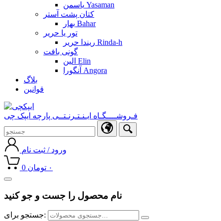
یاسمن Yasaman
کتان پشت آستر
بهار Bahar
تور یا حریر
ریندا حریر Rinda-h
گونی بافت
الین Elin
آنگورا Angora
بلاگ
قوانین
فـروشــــگـاه ایـنـتـرنـتــی پارچه ایپک چی
ورود / ثبت نام
۰
تومان
0
Toggle
navigation
نام محصول را جست و جو کنید
جستجو برای: