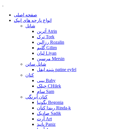
.
صفحه اصلی
انواع پارچه های ایپک
شانل
آترین Atrin
ترک Tork
رزالین Rozalin
گلیم Gilim
لیان Liyan
مرسین Mersin
شانل ساتن
پتینه ایفل patine eyfel
کتان
بیبی Baby
چیلک CHilek
سام Sam
کتان آبرنگی
بگونیا Begonia
ریندا کتان Rinda-k
صادیک Sadik
آرت Art
پانیذ Paniz