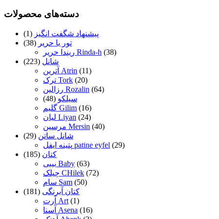
دسته‌های محصولات
پیشنهاد شگفت انگیز
(1)
تور یا حریر
(38)
(38)
ریندا حریر Rinda-h
شانل
(223)
(11)
آترین Atrin
(20)
ترک Tork
(64)
رزالین Rozalin
سیلکو
(48)
(16)
گلیم Gilim
(24)
لیان Liyan
(40)
مرسین Mersin
شانل ساتن
(29)
(29)
پتینه ایفل patine eyfel
کتان
(185)
(63)
بیبی Baby
(72)
چیلک CHilek
(50)
سام Sam
کتان آبرنگی
(181)
(1)
آرت Art
(16)
آسنا Asena