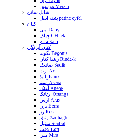
لیان Liyan
مرسین Mersin
شانل ساتن
پتینه ایفل patine eyfel
کتان
بیبی Baby
چیلک CHilek
سام Sam
کتان آبرنگی
بگونیا Begonia
ریندا کتان Rinda-k
صادیک Sadik
آرت Art
پانیذ Paniz
آسنا Asena
آهنک Ahenk
ارتانگا Ortanga
ارس Aras
بررا Berra
رز Rose
زنبق Zanbagh
سنبل Sonbol
لافت Loft
میرا Mira