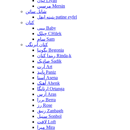
لیان Liyan
مرسین Mersin
شانل ساتن
پتینه ایفل patine eyfel
کتان
بیبی Baby
چیلک CHilek
سام Sam
کتان آبرنگی
بگونیا Begonia
ریندا کتان Rinda-k
صادیک Sadik
آرت Art
پانیذ Paniz
آسنا Asena
آهنک Ahenk
ارتانگا Ortanga
ارس Aras
بررا Berra
رز Rose
زنبق Zanbagh
سنبل Sonbol
لافت Loft
میرا Mira