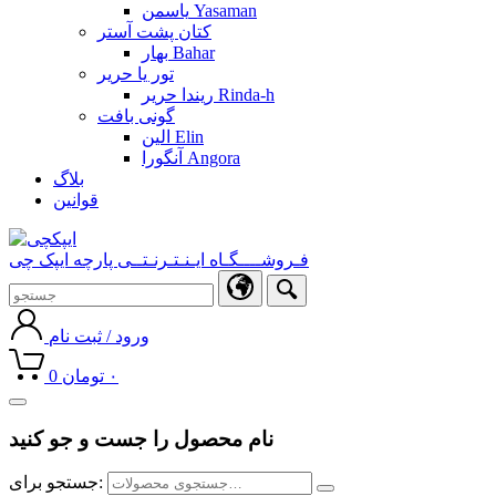
یاسمن Yasaman
کتان پشت آستر
بهار Bahar
تور یا حریر
ریندا حریر Rinda-h
گونی بافت
الین Elin
آنگورا Angora
بلاگ
قوانین
فـروشــــگـاه ایـنـتـرنـتــی پارچه ایپک چی
ورود / ثبت نام
۰
تومان
0
Toggle
navigation
نام محصول را جست و جو کنید
جستجو برای: