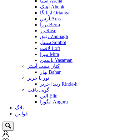
آسنا Asena
آهنک Ahenk
ارتانگا Ortanga
ارس Aras
بررا Berra
رز Rose
زنبق Zanbagh
سنبل Sonbol
لافت Loft
میرا Mira
یاسمن Yasaman
کتان پشت آستر
بهار Bahar
تور یا حریر
ریندا حریر Rinda-h
گونی بافت
الین Elin
آنگورا Angora
بلاگ
قوانین