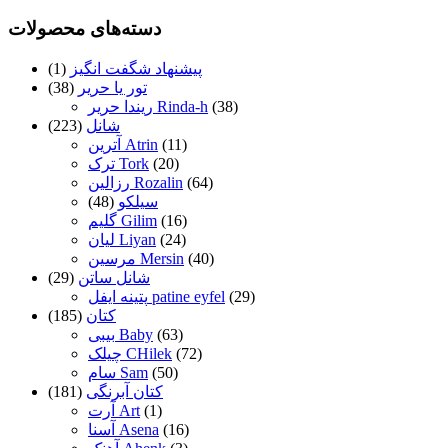
دسته‌های محصولات
پیشنهاد شگفت انگیز
(1)
تور یا حریر
(38)
(38)
ریندا حریر Rinda-h
شانل
(223)
(11)
آترین Atrin
(20)
ترک Tork
(64)
رزالین Rozalin
سیلکو
(48)
(16)
گلیم Gilim
(24)
لیان Liyan
(40)
مرسین Mersin
شانل ساتن
(29)
(29)
پتینه ایفل patine eyfel
کتان
(185)
(63)
بیبی Baby
(72)
چیلک CHilek
(50)
سام Sam
کتان آبرنگی
(181)
(1)
آرت Art
(16)
آسنا Asena