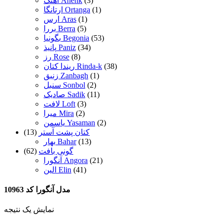
(3)
آهنک Ahenk
(1)
ارتانگا Ortanga
(1)
ارس Aras
(5)
بررا Berra
(53)
بگونیا Begonia
(34)
پانیذ Paniz
(8)
رز Rose
(38)
ریندا کتان Rinda-k
(1)
زنبق Zanbagh
(2)
سنبل Sonbol
(11)
صادیک Sadik
(3)
لافت Loft
(2)
میرا Mira
(2)
یاسمن Yasaman
کتان پشت آستر
(13)
(13)
بهار Bahar
گونی بافت
(62)
(21)
آنگورا Angora
(41)
الین Elin
مدل آنگورا کد 10963
نمایش یک نتیجه