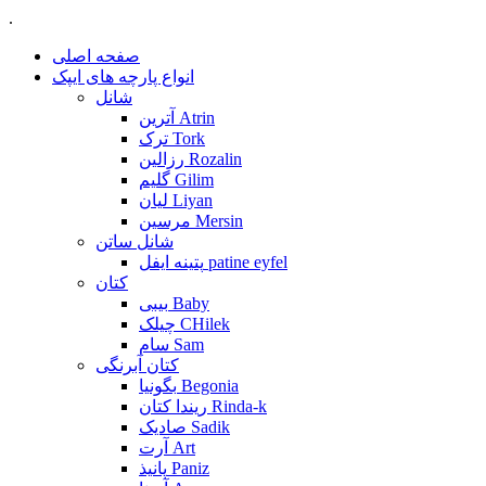
.
صفحه اصلی
انواع پارچه های ایپک
شانل
آترین Atrin
ترک Tork
رزالین Rozalin
گلیم Gilim
لیان Liyan
مرسین Mersin
شانل ساتن
پتینه ایفل patine eyfel
کتان
بیبی Baby
چیلک CHilek
سام Sam
کتان آبرنگی
بگونیا Begonia
ریندا کتان Rinda-k
صادیک Sadik
آرت Art
پانیذ Paniz