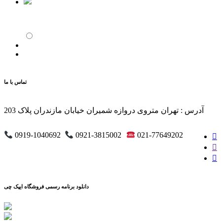
تماس با ما
آدرس : تهران متروی دروازه شمیران خیابان مازندران پلاک 203
0919-1040692
0921-3815002
021-77649202
دانلود برنامه رسمی فروشگاه ایپک چی