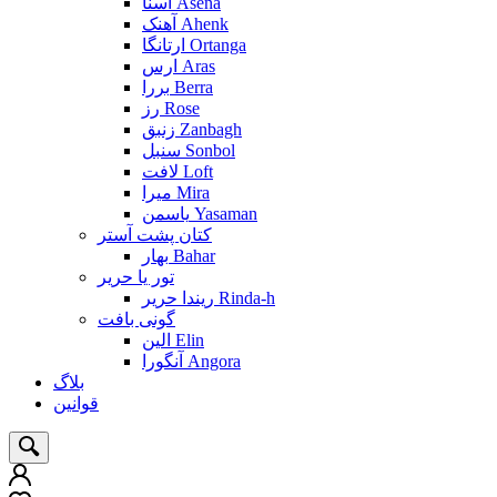
آسنا Asena
آهنک Ahenk
ارتانگا Ortanga
ارس Aras
بررا Berra
رز Rose
زنبق Zanbagh
سنبل Sonbol
لافت Loft
میرا Mira
یاسمن Yasaman
کتان پشت آستر
بهار Bahar
تور یا حریر
ریندا حریر Rinda-h
گونی بافت
الین Elin
آنگورا Angora
بلاگ
قوانین