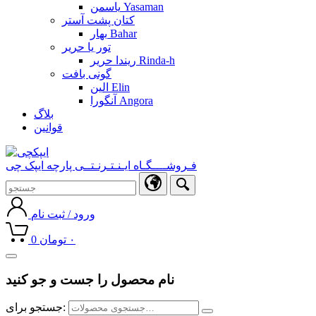
یاسمن Yasaman
کتان پشت آستر
بهار Bahar
تور یا حریر
ریندا حریر Rinda-h
گونی بافت
الین Elin
آنگورا Angora
بلاگ
قوانین
فـروشــــگـاه ایـنـتـرنـتــی پارچه ایپک چی
ورود / ثبت نام
۰
تومان
0
Toggle
navigation
نام محصول را جست و جو کنید
جستجو برای: