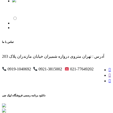
تماس با ما
آدرس : تهران متروی دروازه شمیران خیابان مازندران پلاک 203
0919-1040692
0921-3815002
021-77649202
دانلود برنامه رسمی فروشگاه ایپک چی