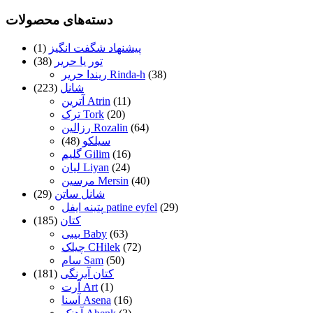
دسته‌های محصولات
پیشنهاد شگفت انگیز
(1)
تور یا حریر
(38)
(38)
ریندا حریر Rinda-h
شانل
(223)
(11)
آترین Atrin
(20)
ترک Tork
(64)
رزالین Rozalin
سیلکو
(48)
(16)
گلیم Gilim
(24)
لیان Liyan
(40)
مرسین Mersin
شانل ساتن
(29)
(29)
پتینه ایفل patine eyfel
کتان
(185)
(63)
بیبی Baby
(72)
چیلک CHilek
(50)
سام Sam
کتان آبرنگی
(181)
(1)
آرت Art
(16)
آسنا Asena