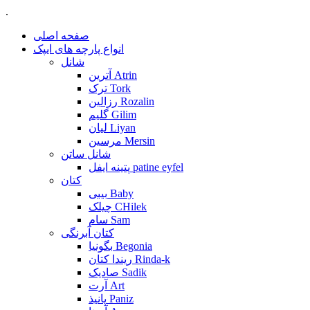
.
صفحه اصلی
انواع پارچه های ایپک
شانل
آترین Atrin
ترک Tork
رزالین Rozalin
گلیم Gilim
لیان Liyan
مرسین Mersin
شانل ساتن
پتینه ایفل patine eyfel
کتان
بیبی Baby
چیلک CHilek
سام Sam
کتان آبرنگی
بگونیا Begonia
ریندا کتان Rinda-k
صادیک Sadik
آرت Art
پانیذ Paniz