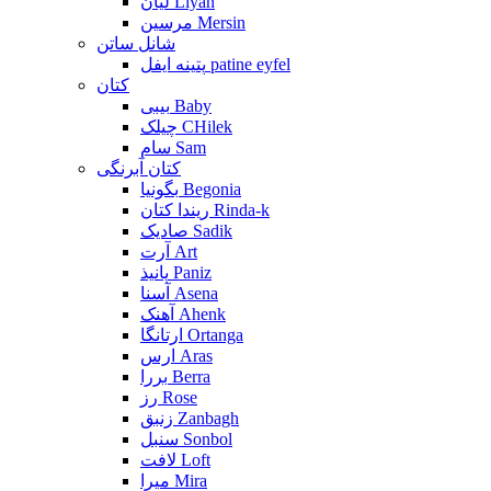
لیان Liyan
مرسین Mersin
شانل ساتن
پتینه ایفل patine eyfel
کتان
بیبی Baby
چیلک CHilek
سام Sam
کتان آبرنگی
بگونیا Begonia
ریندا کتان Rinda-k
صادیک Sadik
آرت Art
پانیذ Paniz
آسنا Asena
آهنک Ahenk
ارتانگا Ortanga
ارس Aras
بررا Berra
رز Rose
زنبق Zanbagh
سنبل Sonbol
لافت Loft
میرا Mira