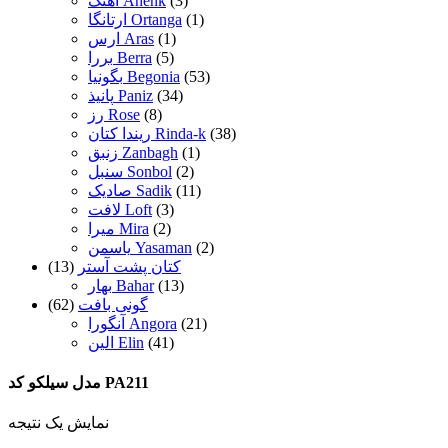
(3)
آهنک Ahenk
(1)
ارتانگا Ortanga
(1)
ارس Aras
(5)
بررا Berra
(53)
بگونیا Begonia
(34)
پانیذ Paniz
(8)
رز Rose
(38)
ریندا کتان Rinda-k
(1)
زنبق Zanbagh
(2)
سنبل Sonbol
(11)
صادیک Sadik
(3)
لافت Loft
(2)
میرا Mira
(2)
یاسمن Yasaman
کتان پشت آستر
(13)
(13)
بهار Bahar
گونی بافت
(62)
(21)
آنگورا Angora
(41)
الین Elin
مدل سیلکو کد PA211
نمایش یک نتیجه