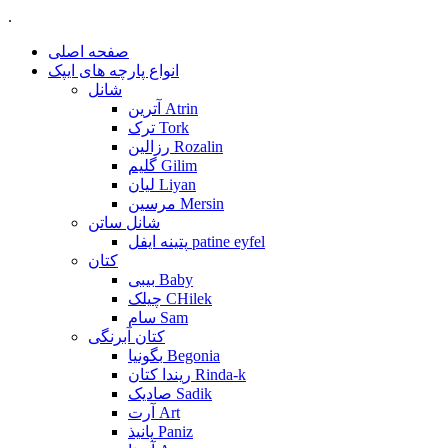
.
صفحه اصلی
انواع پارچه های ایپک
شانل
آترین Atrin
ترک Tork
رزالین Rozalin
گلیم Gilim
لیان Liyan
مرسین Mersin
شانل ساتن
پتینه ایفل patine eyfel
کتان
بیبی Baby
چیلک CHilek
سام Sam
کتان آبرنگی
بگونیا Begonia
ریندا کتان Rinda-k
صادیک Sadik
آرت Art
پانیذ Paniz