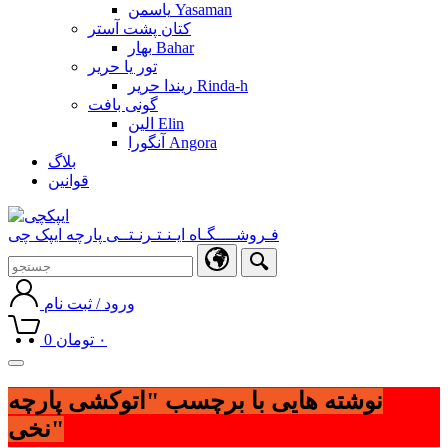
یاسمن Yasaman
کتان پشت آستر
بهار Bahar
تور یا حریر
ریندا حریر Rinda-h
گونی بافت
الین Elin
آنگورا Angora
بلاگ
قوانین
فـروشــــگـاه ایـنـتـرنـتــی پارچه ایپک چی
ورود / ثبت نام
۰
تومان
0
Toggle
navigation
نوشته هایی با برچسب "اتوکشی پارچه
نخی"