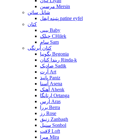
لیان Liyan
مرسین Mersin
شانل ساتن
پتینه ایفل patine eyfel
کتان
بیبی Baby
چیلک CHilek
سام Sam
کتان آبرنگی
بگونیا Begonia
ریندا کتان Rinda-k
صادیک Sadik
آرت Art
پانیذ Paniz
آسنا Asena
آهنک Ahenk
ارتانگا Ortanga
ارس Aras
بررا Berra
رز Rose
زنبق Zanbagh
سنبل Sonbol
لافت Loft
میرا Mira