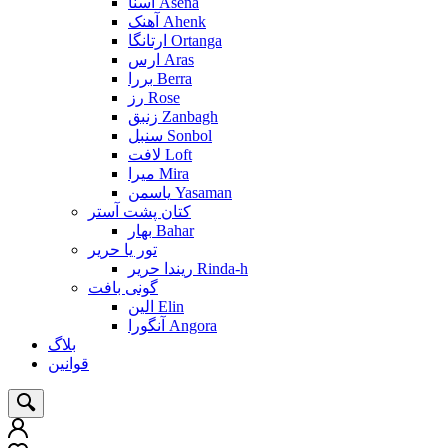
آسنا Asena
آهنک Ahenk
ارتانگا Ortanga
ارس Aras
بررا Berra
رز Rose
زنبق Zanbagh
سنبل Sonbol
لافت Loft
میرا Mira
یاسمن Yasaman
کتان پشت آستر
بهار Bahar
تور یا حریر
ریندا حریر Rinda-h
گونی بافت
الین Elin
آنگورا Angora
بلاگ
قوانین