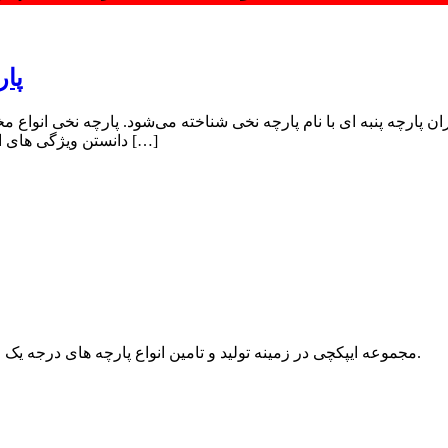
پار
ن پارچه پنبه ای با نام پارچه نخی شناخته می‌شود. پارچه نخی انواع مخت
دانستن ویژگی های الیاف پنبه ای به ما کمک می‌کند تا پارچه‌های نخی را شناسایی کنیم. از […]
مجموعه ایپکچی در زمینه تولید و تامین انواع پارچه های درجه یک مبلمان، پرده و رو تختی قریب به سی سال است که فعالیت می نماید.