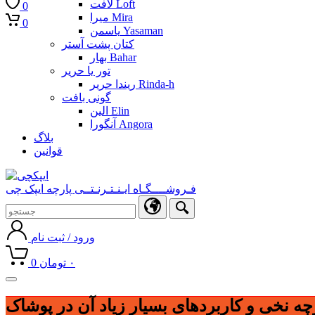
لافت Loft
0
میرا Mira
0
یاسمن Yasaman
کتان پشت آستر
بهار Bahar
تور یا حریر
ریندا حریر Rinda-h
گونی بافت
الین Elin
آنگورا Angora
بلاگ
قوانین
فـروشــــگـاه ایـنـتـرنـتــی پارچه ایپک چی
ورود / ثبت نام
۰
تومان
0
Toggle
navigation