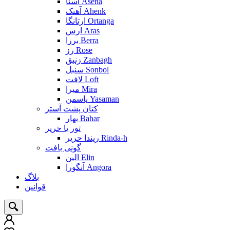
آسنا Asena
آهنک Ahenk
ارتانگا Ortanga
ارس Aras
بررا Berra
رز Rose
زنبق Zanbagh
سنبل Sonbol
لافت Loft
میرا Mira
یاسمن Yasaman
کتان پشت آستر
بهار Bahar
تور یا حریر
ریندا حریر Rinda-h
گونی بافت
الین Elin
آنگورا Angora
بلاگ
قوانین