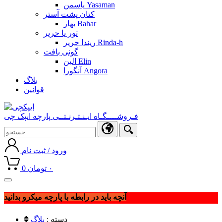
یاسمن Yasaman
کتان پشت آستر
بهار Bahar
تور یا حریر
ریندا حریر Rinda-h
گونی بافت
الین Elin
آنگورا Angora
بلاگ
قوانین
فـروشــــگـاه ایـنـتـرنـتــی پارچه ایپک چی
ورود / ثبت نام
۰
تومان
0
Toggle
navigation
آنچه باید در رابطه با پارچه میکرو بدانید
دسته :
بلاگ