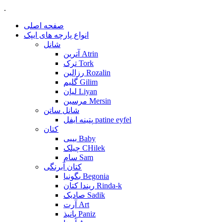
.
صفحه اصلی
انواع پارچه های ایپک
شانل
آترین Atrin
ترک Tork
رزالین Rozalin
گلیم Gilim
لیان Liyan
مرسین Mersin
شانل ساتن
پتینه ایفل patine eyfel
کتان
بیبی Baby
چیلک CHilek
سام Sam
کتان آبرنگی
بگونیا Begonia
ریندا کتان Rinda-k
صادیک Sadik
آرت Art
پانیذ Paniz