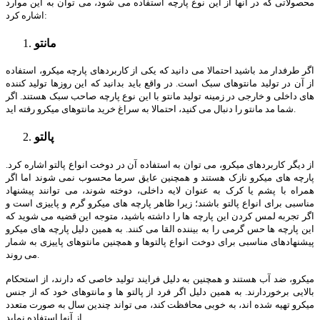
محصولاتی که در آنها از این نوع پارچه استفاده می شود، می توان به این موارد
اشاره کرد:
مانتو
اگر طرفدار مد باشید احتمالا می دانید که یکی از کاربردهای پارچه میکرو، استفاده
از آن در تولید مانتوهای سبک است. در واقع باید بدانید که این روزها تولید کننده
های داخلی و خارجی در زمینه تولید مانتو با این نوع پارچه صاحب سبک هستند. اگر
شما مد مانتو را دنبال می کنید، احتمالا به سراغ خرید مانتوهای میکرو رفته اید.
پالتو
از دیگر کاربردهای میکرو، می توان به استفاده آن در دوخت انواع پالتو اشاره کرد.
پارچه های میکرو نازک هستند و همچنین عایق سرما محسوب نمی شوند اما اگر
همراه با پشم یا کرک به عنوان لایه داخلی، دوخته شوند، می توانند پیشنهاد
مناسبی برای انواع پالتو باشند؛ زیرا ظاهر پارچه های میکرو گرم و پاییزی است و
اگر تجربه لمس کردن این پارچه ها را داشته باشید، متوجه این قضیه می شوید که
این پارچه ها حس گرمی را به بیننده القا می کنند. به همین دلیل پارچه های میکرو
پیشنهادهای مناسبی برای دوخت انواع پالتوها و همچنین مانتوهای پاییزی به شمار
می روند.
میکرو، ضد آب هستند و همچنین به دلیل فرایند تولید خاصی که دارند، از استحکام
بالایی برخوردارند. به همین دلیل اگر فرد از پالتو ها و مانتوهای خود که از جنس
میکرو تهیه شده اند، به خوبی محافظت کند، می تواند چندین سال به صورت متعدد
از آنها استفاده نماید.