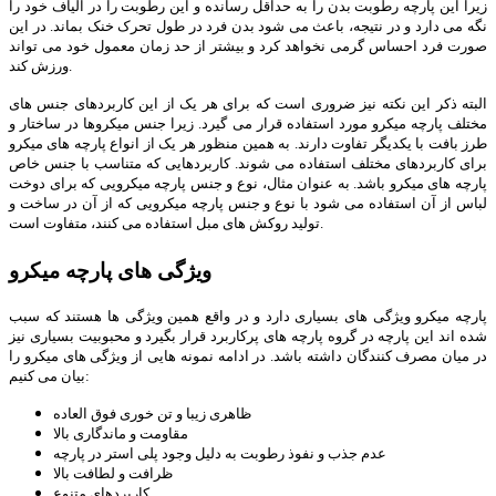
زیرا این پارچه رطوبت بدن را به حداقل رسانده و این رطوبت را در الیاف خود را
نگه می دارد و در نتیجه، باعث می شود بدن فرد در طول تحرک خنک بماند. در این
صورت فرد احساس گرمی نخواهد کرد و بیشتر از حد زمان معمول خود می تواند
ورزش کند.
البته ذکر این نکته نیز ضروری است که برای هر یک از این کاربردهای جنس های
مختلف پارچه میکرو مورد استفاده قرار می گیرد. زیرا جنس میکروها در ساختار و
طرز بافت با یکدیگر تفاوت دارند. به همین منظور هر یک از انواع پارچه های میکرو
برای کاربردهای مختلف استفاده می شوند. کاربردهایی که متناسب با جنس خاص
پارچه های میکرو باشد. به عنوان مثال، نوع و جنس پارچه میکرویی که برای دوخت
لباس از آن استفاده می شود با نوع و جنس پارچه میکرویی که از آن در ساخت و
تولید روکش های مبل استفاده می کنند، متفاوت است.
ویژگی های پارچه میکرو
پارچه میکرو ویژگی های بسیاری دارد و در واقع همین ویژگی ها هستند که سبب
شده اند این پارچه در گروه پارچه های پرکاربرد قرار بگیرد و محبوبیت بسیاری نیز
در میان مصرف کنندگان داشته باشد. در ادامه نمونه هایی از ویژگی های میکرو را
بیان می کنیم:
ظاهری زیبا و تن خوری فوق العاده
مقاومت و ماندگاری بالا
عدم جذب و نفوذ رطوبت به دلیل وجود پلی استر در پارچه
ظرافت و لطافت بالا
کاربردهای متنوع