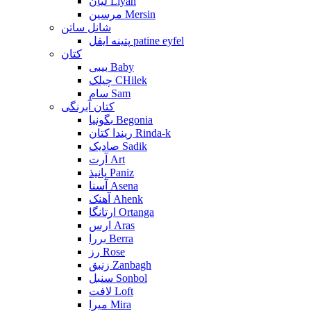
لیان Liyan
مرسین Mersin
شانل ساتن
پتینه ایفل patine eyfel
کتان
بیبی Baby
چیلک CHilek
سام Sam
کتان آبرنگی
بگونیا Begonia
ریندا کتان Rinda-k
صادیک Sadik
آرت Art
پانیذ Paniz
آسنا Asena
آهنک Ahenk
ارتانگا Ortanga
ارس Aras
بررا Berra
رز Rose
زنبق Zanbagh
سنبل Sonbol
لافت Loft
میرا Mira