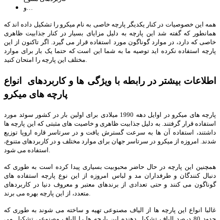
و…
همه این خصوصیات در کنار یکدیگر پارچه خاصی به نام میکرو را تشکیل داده اند که
همانطور که گفته شد این پارچه به دلیل مزایای بسیار در کنار جذابیت ظاهری
خاصی که دارد، در موارد گوناگون مورد استفاده قرار می گیرد. اگر تاکنون از این
پارچه استفاده نکرده اید توصیه ما به شما این است که حتما یک بار برای موارد
مختلف این پارچه را امتحان کنید.
اطلاعات بیشتر در رابطه با ویژگی ها و کاربردهای انواع
پارچه های میکرو
پارچه های میکرو در اوایل دهه 1990 میلادی برای اولین بار در کشور سوئد مورد
استفاده قرار گرفتند. به دلیل جذابیت ظاهری و خاصیت های مثبتی که این پارچه ها
داشتند، استفاده آن ها به سرعت گسترش یافت و در سرتاسر قاره اروپا توزیع
شدند. امروزه از میکرو در سرتاسر جهان برای موارد مختلف و در کاربردهای متنوع،
استفاده می شود.
همچنین این پارچه در حال حاضر محبوبیت بسیاری پیدا کرده است به طوری که
دنبال کنندگان و طرفداران مد و لباس امروزه از این نوع پارچه استفاده های
گوناگون می کنند و حتی تعدادی از برندهای معتبر و معروف دنیا در کاربردهای
متعدد، از این پارچه بهره می برند.
غالبا انواع این پارچه ها از الیاف مصنوعی تهیه و ساخته می شوند به طوری که
حدود 80 درصد الیاف تشکیل دهنده این پارچه ها را الیاف مصنوعی تشکیل می