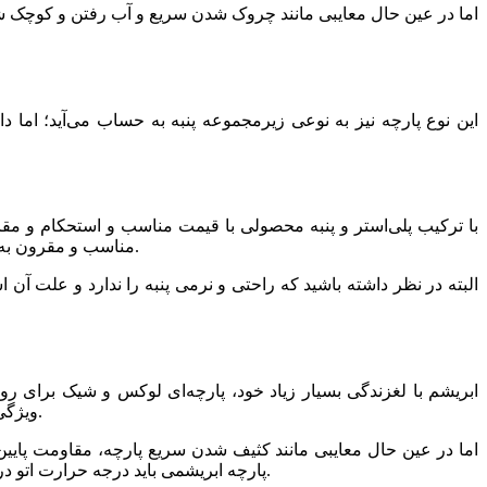
اما در عین حال معایبی مانند چروک شدن سریع و آب رفتن و کوچک ش
این نوع پارچه نیز به نوعی زیرمجموعه پنبه به حساب می‌آید؛ اما
با ترکیب پلی‌استر و پنبه محصولی با قیمت مناسب و استحکام و مق
مناسب و مقرون به صرفه هستید، ترکیب پلی‌استر و پنبه گزینه مناسبی است. علاوه بر آن پارچه مناسبی برای روتختی در بهار و تابستان به حساب می‌آید.
البته در نظر داشته باشید که راحتی و نرمی پنبه را ندارد و علت آن ا
ابریشم با لغزندگی بسیار زیاد خود، پارچه‌ای لوکس و شیک برای ر
ویژگی‌های مثبت ابریشم طبیعی مواردی مانند استحکام و مقاومت بالا، خاصیت ارتجاعی و رطوبت پذیری مناسب و بهتر از پنبه است.
اما در عین حال معایبی مانند کثیف شدن سریع پارچه، مقاومت پایین
پارچه ابریشمی باید درجه حرارت اتو در حد پایین باشد و روی ابریشم یک پارچه سفید نخی بگذارید و بعد اتو کنید. در غیر این صورت به بافت ابریشم آسیب وارد می‌شود.