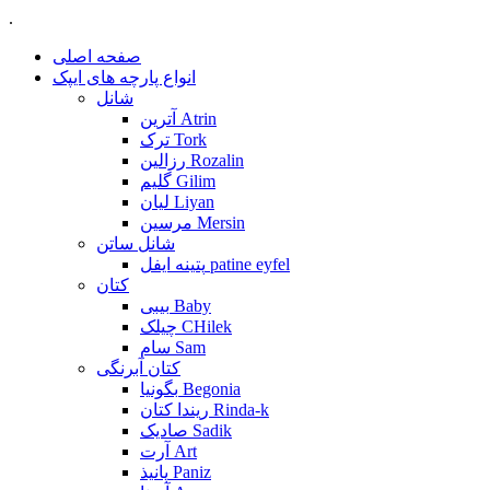
.
صفحه اصلی
انواع پارچه های ایپک
شانل
آترین Atrin
ترک Tork
رزالین Rozalin
گلیم Gilim
لیان Liyan
مرسین Mersin
شانل ساتن
پتینه ایفل patine eyfel
کتان
بیبی Baby
چیلک CHilek
سام Sam
کتان آبرنگی
بگونیا Begonia
ریندا کتان Rinda-k
صادیک Sadik
آرت Art
پانیذ Paniz