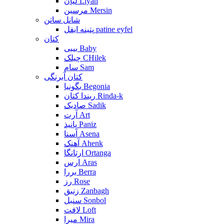
لیان Liyan
مرسین Mersin
شانل ساتن
پتینه ایفل patine eyfel
کتان
بیبی Baby
چیلک CHilek
سام Sam
کتان آبرنگی
بگونیا Begonia
ریندا کتان Rinda-k
صادیک Sadik
آرت Art
پانیذ Paniz
آسنا Asena
آهنک Ahenk
ارتانگا Ortanga
ارس Aras
بررا Berra
رز Rose
زنبق Zanbagh
سنبل Sonbol
لافت Loft
میرا Mira