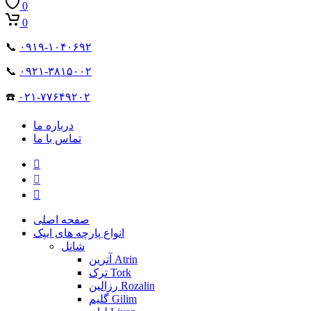
0
0
📞
۰۹۱۹-۱۰۴۰۶۹۲
📞
۰۹۲۱-۳۸۱۵۰۰۲
☎️
۰۲۱-۷۷۶۴۹۲۰۲
درباره ما
تماس با ما
صفحه اصلی
انواع پارچه های ایپک
شانل
آترین Atrin
ترک Tork
رزالین Rozalin
گلیم Gilim