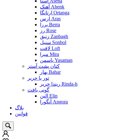
آسنا Asena
آهنک Ahenk
ارتانگا Ortanga
ارس Aras
بررا Berra
رز Rose
زنبق Zanbagh
سنبل Sonbol
لافت Loft
میرا Mira
یاسمن Yasaman
کتان پشت آستر
بهار Bahar
تور یا حریر
ریندا حریر Rinda-h
گونی بافت
الین Elin
آنگورا Angora
بلاگ
قوانین