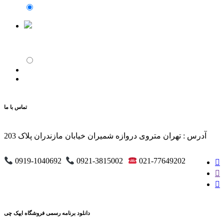
تماس با ما
آدرس : تهران متروی دروازه شمیران خیابان مازندران پلاک 203
0919-1040692
0921-3815002
021-77649202
دانلود برنامه رسمی فروشگاه ایپک چی