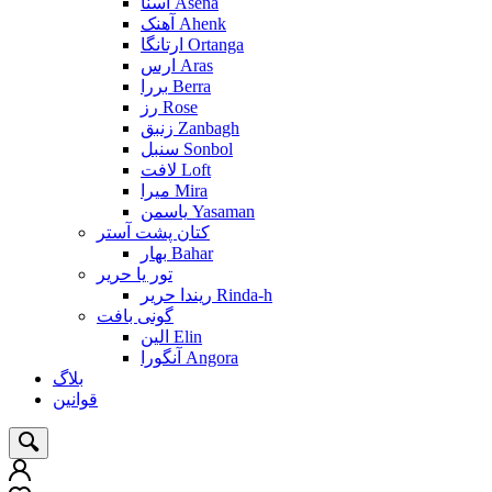
آسنا Asena
آهنک Ahenk
ارتانگا Ortanga
ارس Aras
بررا Berra
رز Rose
زنبق Zanbagh
سنبل Sonbol
لافت Loft
میرا Mira
یاسمن Yasaman
کتان پشت آستر
بهار Bahar
تور یا حریر
ریندا حریر Rinda-h
گونی بافت
الین Elin
آنگورا Angora
بلاگ
قوانین