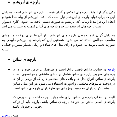
پارچه ی ابریشم
یکی دیگر از انواع پارچه های لوکس و گران قیمت، پارچه ی ابریشم است. به دلیل
این که برای تولید پارچه ی ابریشم نیاز است که بافت ابریشم از پیله جدا شود و
انجام این فرایند تا زمانی که ابریشم به صورت دستی بافته می شود ، کاری دشوار
است پارچه های ابریشم نیز جزو پارچه های گران قیمت به حساب می ایند.
به دلیل گران قیمت بودن پارچه های ابریشم ، از آن ها برای دوخت مانتوهای
مناسب مجالس استفاده می شود. همچنین این که پارچه ی ابریشم طبیعی به
صورت دستی تولید می شود و دارای مدل های ساده و رنگی بسیار متنوع و جذابی
است.
پارچه ی ساتن
پارچه
ی ساتن، دارای بافتی براق است و طرفداران خاص خود را دارد.
برندهای معروف پارچه ی ساتن شامل برندهای عاشقی و فرانسوی است.
پارچه ی ساتن انواع مدل ها و بافت های مختلفی دارد که از برخی از آن ها
در دوخت مانتوهای مجلسی و اسپرت استفاده می شود .در این میان ساتن
پشت کرپ دارای محبوبیت ویژه ای بین طرفداران پارچه ی ساتن است.
البته در انتخاب پارچه ی ساتن برای مانتو باید توجه داشت در صورتی که
پارچه ی اصلی مانتو می خواهد پارچه ی ساتن باشد، پارچه باید از تراکم
خوبی برخوردار باشد.
منبع :
روچی