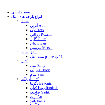
.
صفحه اصلی
انواع پارچه های ایپک
شانل
آترین Atrin
ترک Tork
رزالین Rozalin
گلیم Gilim
لیان Liyan
مرسین Mersin
شانل ساتن
پتینه ایفل patine eyfel
کتان
بیبی Baby
چیلک CHilek
سام Sam
کتان آبرنگی
بگونیا Begonia
ریندا کتان Rinda-k
صادیک Sadik
آرت Art
پانیذ Paniz