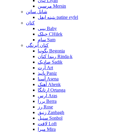
لیان Liyan
مرسین Mersin
شانل ساتن
پتینه ایفل patine eyfel
کتان
بیبی Baby
چیلک CHilek
سام Sam
کتان آبرنگی
بگونیا Begonia
ریندا کتان Rinda-k
صادیک Sadik
آرت Art
پانیذ Paniz
آسنا Asena
آهنک Ahenk
ارتانگا Ortanga
ارس Aras
بررا Berra
رز Rose
زنبق Zanbagh
سنبل Sonbol
لافت Loft
میرا Mira