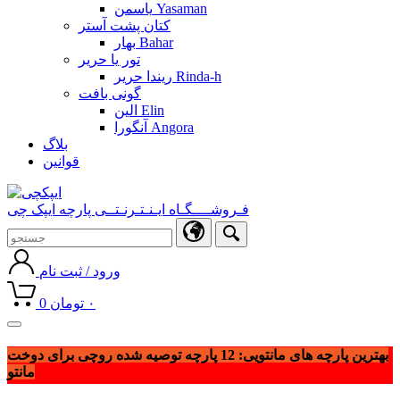
یاسمن Yasaman
کتان پشت آستر
بهار Bahar
تور یا حریر
ریندا حریر Rinda-h
گونی بافت
الین Elin
آنگورا Angora
بلاگ
قوانین
فـروشــــگـاه ایـنـتـرنـتــی پارچه ایپک چی
ورود / ثبت نام
۰
تومان
0
Toggle
navigation
بهترین پارچه های مانتویی: 12 پارچه توصیه شده روچی برای دوخت
مانتو