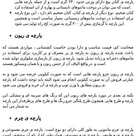
پارچه ی کتان پیچ دارای وزنی حدود ۲۴۰ گرم است و از جمله پارچه هایی
است که می توان در دوخت مانتوهای تابستانی و بهاره از ان استفاده کرد.
کتان ضخیم: نوع دیگر از پارچه ی کتان، کتان ضخیم نام دارد ، این نوع پارچه
برای استفاده در دوخت مانتوهای زمستانی بسیار مناسب است و همچنین
این پارچه با گرماژی بیش از ۴۰۰ گرم به صورت کج راه تولید می شود.
پارچه ی ریون
ضخامت کم، قیمت مناسب و دارا بودن خاصیت کشسانی ، مواردی هستند که
باعث شده پارچه ی ریون به پارچه ی پر مصرف و پر کاربرد برای استفاده در
مانتوهای دخترانه و زنانه تبدیل شود. پارچه ی ریون از بازسازی سلولزی تولید شده
است و در واقع الیاف آن از جنس ریون و یا همان ویسکوز هستند.
پارچه ی ریون جزو پارچه هایی است که به صورت کیلویی عرضه می شود و به
عبارتی فروش آن به صورت کیلویی انجام می شود البته باید توجه داشت که پارچه
ی ریون مطابق با وزن توپ و پارچه ی آن خرید و فروش می شود.
نکته ی بعدی در مورد پارچه های ریون این که رنگ های سرمه ای و مشکی این
پارچه و طرح هایی همچون طرح پلنگی جزو رنگ ها و طرح های پرطرفدار این پارچه
به شمار می آیند.
پارچه ی چرم
پارچه ی چرم مانتویی به طور کلی دارای دو نوع است: پارچه ی چرم مصنوعی و
پارچه ی چرم طبیعی. پارچه ی چرم مصنوعی همان طور که از نام آن مشخص است