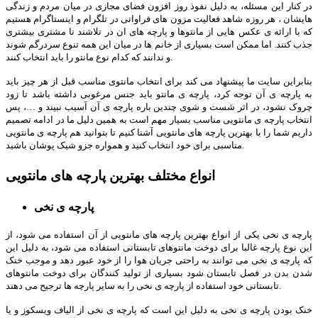
در کنار این مسئله، به دلیل نفوذ روز افزون فضای مجازی در میان مردم و زندگی
هایشان ، هر روزه شاهد فعالیت مزون های فراوانی در تلگرام و اینستاگرام هستیم
که با ارائه ی عکس هایی از مانتوها و پارچه های ان در تلاشند تا مشتری بیشتری
جذب کنند. اما ممکن است بسیاری از خانم ها در میان این همه تنوع سردرگم شوند
و ندانند که کدام نوع مانتو را باید انتخاب کنند.
بنابراین سایت ما پیشنهاد می کند برای انتخاب مانتوی مناسب قبل از هر چیز باید
به پارچه ی آن توجه کرد، پارچه ی مانتو باید جنس مرغوبی داشته باشد تا زود
چروک نشود، در اثر شست و شوی چندین باره پارچه ی آن آسیب نبیند و …، پس
انتخاب پارچه ی مانتویی مناسب بسیار مهم است به همین دلیل ما در ادامه تصمیم
داریم شما را با بهترین پارچه های مانتویی آشنا کنیم تا بتوانید هم پارچه ی مانتویی
مناسبی برای خود انتخاب کنید و همواره جزو شیک پوشان باشید.
انواع مختلف بهترین پارچه های مانتویی
پارچه ی نخی
پارچه ی نخی یکی از انواع بهترین پارچه های مانتویی از آن استفاده می شود، از
این نوع پارچه غالبا برای دوخت مانتوهای تابستانی استفاده می شود، به دلیل این
که پارچه ی نخی می توانند به راحتی جریان هوا را از خود عبور دهد و موجب خنک
شدن بدن در فصل تابستان شود بسیاری از تولید کنندگان برای دوخت مانتوهای
تابستانی خود استفاده از پارچه ی نخی را به سایر پارچه ها ترجیح می دهند.
خنک بودن پارچه ی نخی به دلیل این است که پارچه ی نخی از الیاف ویسکوز و یا