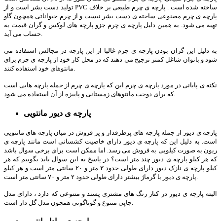
تولید دست بشر است و از PVC ساخته شده است . پارچه ی چرم طبیعی بر خلاف
پارچه ی چرم مصنوعی ساخته ی دست بشر نیست و از چرم حیواناتی همچون گاو
تهیه می شود. به همین دلیل پارچه ی چرم جزو پارچه های لوکس و گران قیمت به
حساب می آید.
به دلیل این گران بودن پارچه ی چرم غالبا از این پارچه در مجالس استفاده می
شود و بانوان شاغل کمتر ترجیح می دهند که در محل کار خود از پارچه ی چرم برای
مانتوهای خود استفاده کنند.
نکته ی پایانی در مورد پارچه ی چرم این که پارچه ی چرم از جمله پارچه هایی است
که برای دوخت مانتوهای زمستانی و پاییزه از آن استفاده می شود.
پارچه ی دیور مانتویی
پارچه ی دیور از جمله پارچه های پرطرفدار و پر فروش در میان پارچه های مانتویی
است. به دلیل این که پارچه ی دیور دارای خاصیت کشسانی است مانند پارچه ی
ریون به صورت کیلویی به فروش می رسد. اما ممکن است برای برخی سوال باشد
که هر کیلو پارچه ی دیور چند متر است؟ در پاسخ به این سوال باید بگوییم که هر
کیلو پارچه ی نازک دیور دارای طولی حدود ۳ متر و ۲۰ سانتی متر است و هر کیلو
پارچه ی دیور با گرماژ بیشتر دارای طولی حدود ۲ متر و ۷۰ سانتی متر است.
البته پارچه ی دیور در کنار رنگ های مشتری پسند و متنوعی که دارد ، دارای مدل
چاپی متنوع و گوناگونی همچون مدل گل دار است.