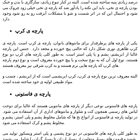
درصد زیادی پنبه ساخته شده است. البته در کنار تنوع زیادی، سازگاری با بدن و خنک
بودن پارچه ی نخی، باید این نکته را یادآور شد که پارچه ی نخی خیلی زود چروک می
شود و احتمال این که در اثر شست و شو با مشکلات آبرفت رو به رو شود وجود
دارد.
پارچه ی کرپ
یکی از پارچه های پرطرفدار برای مانتوهای بانوان، پارچه ی کرپ است. پارچه ی
کرپ ظاهری توری شکل دارد که حالتی پیچ خورده و مجعد دارد . جنس این پارچه
غالبا از ابریشم، پشم و یا پلی استر است. به طور کلی پارچه های کرپ دو نوع
هستند، نوع اول آن که به نوع سخت و یا پیچ خورده معروف است و نوع دوم پارچه
های کرپ که پارچه هایی نرم هستند و به کرپ شرقی نیز معروف هستند.
البته معروف ترین نوع پارچه ی کرپ، کرپ ابریشمی است که از ابریشم ، چسب و
مواد طبیعی اولیه ی خود ساخته شده است.
پارچه ی فاستونی
پارچه های فاستونی نوعی دیگر از پارچه های مانتویی هستند که غالبا برای دوخت
لباس های رسمی همچون کت و شلوار و مانتوهای اداری از آن استفاده می شود.
در تولید پارچه ی فاستونی از انواع نخ ها که شامل مخلوط پشم و پلی استر، پشم و
مخلوط پشم و کرک استفاده می شود.
به طور کلی پارچه های فاستونی در دو نوع پشمی و پلی استر ویسکوز تولید می
شوند و قیمت های بسیار متفاوت از بسیار ارزان تا بسیار گران را شامل می شوند.