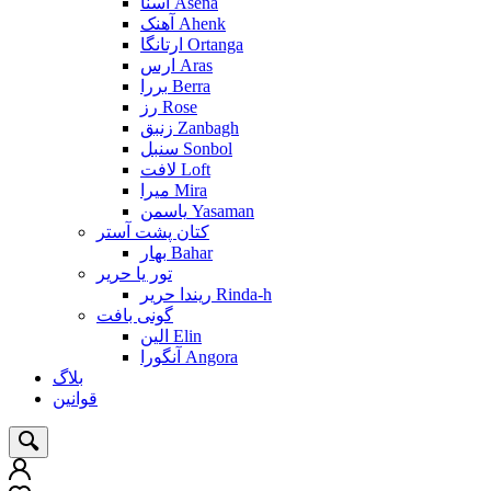
آسنا Asena
آهنک Ahenk
ارتانگا Ortanga
ارس Aras
بررا Berra
رز Rose
زنبق Zanbagh
سنبل Sonbol
لافت Loft
میرا Mira
یاسمن Yasaman
کتان پشت آستر
بهار Bahar
تور یا حریر
ریندا حریر Rinda-h
گونی بافت
الین Elin
آنگورا Angora
بلاگ
قوانین