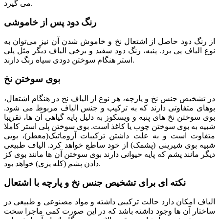
می گیرد.
رنگ دود پس از خاموشی
از رنگ دود حاصل از اشتعال نخ و خاموش شدن آن نیز می‌‌توان به
نوع الیاف پی برد. پنبه، رنگ دود سفید و برخی الیاف دیگر مثل پلی
استر هنگام سوختن دودی سیاه رنگ دارند.
بوی سوختن نخ
در تشخیص جنس نخ و پارچه، هر نوع از الیاف نخ در هنگام اشتعال،
بوهای متفاوتی دارند که به ترکیب و جنس الیاف مربوط می شود.
بوی سوختن نخ های پنبه و ویسکوز به دلیل پایه گیاهی آن ها، تقریبا
شبیه به بوی سوختن چوب یا کاغذ است. بوی سوختن پلی استر کاملا
متفاوت است و به علت داشتن ترکیبات آروماتیک(معطر)، بویی
شبیه بوی شیرینی (پشمک) از خود ساطع خواهد کرد. الیاف طبیعی
دیگر مانند پشم که پایه حیوانی دارند بوی سوختن آن ها مانند بوی کز
دادن پشم (کله پزی) خواهد بود.
نکته ای برای تشخیص جنس نخ و پارچه با اشتعال
الیاف امکان دارد حالت ترکیبی داشته و مواد مصنوعی و طبیعی در
ساختار آن ها وجود داشته باشد که در این صورت کمی ماجرا سخت