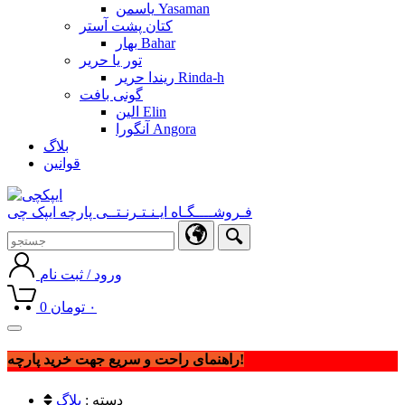
یاسمن Yasaman
کتان پشت آستر
بهار Bahar
تور یا حریر
ریندا حریر Rinda-h
گونی بافت
الین Elin
آنگورا Angora
بلاگ
قوانین
فـروشــــگـاه ایـنـتـرنـتــی پارچه ایپک چی
ورود / ثبت نام
۰
تومان
0
Toggle
navigation
راهنمای راحت و سریع جهت خرید پارچه!
دسته :
بلاگ