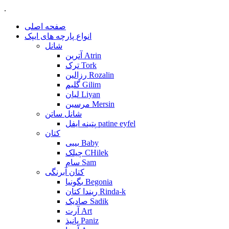
.
صفحه اصلی
انواع پارچه های ایپک
شانل
آترین Atrin
ترک Tork
رزالین Rozalin
گلیم Gilim
لیان Liyan
مرسین Mersin
شانل ساتن
پتینه ایفل patine eyfel
کتان
بیبی Baby
چیلک CHilek
سام Sam
کتان آبرنگی
بگونیا Begonia
ریندا کتان Rinda-k
صادیک Sadik
آرت Art
پانیذ Paniz