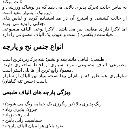
ثابت میکند .
به لباس حالت تحرک پذیری بالایی می دهد که در پوشاک ورزشی و
ایروبیک ، بسیار مفید است.
از حالت کششی و استرج آن در مد استفاده کرده و لباس های
جذابی را پدید می آورند.
اما لاکرا دارای معایبی نیز می باشد . لاکرا نوعی الیاف مصنوعی
فیلامنت ( یکسره ) است و عیوب یک الیاف مصنوعی را دارد.
انواع جنس نخ و پارچه
طبیعی: الیافی مانند پنبه و پشم؛ پنبه پرکاربردترین است.
مصنوعی: الیاف مصنوعی، تنوع بسیاری از لحاظ ساختاری دارند.
معمولا رایج ترین آن ها پلی استر است.
سلولوزی: همانطور که از نام آن پیدا است، بنیاد این الیاف از سلولز
است (جنس تنه گیاهان).
ویژگی پارچه های الیاف طبیعی
• رنگ پذیری بالا (در رنگرزی یک حمامه رنگ می شوند)
• چروک پذیری زیاد
• آب رفت زیاد
• حساسیت زایی پایین
• نفوذ بالای هوا میان الیاف پارچه