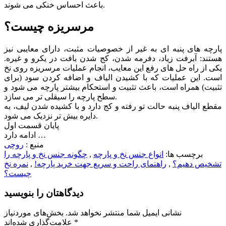
باعث احساس خنکی می شوند.
مرسریزه چیست؟
پارچه های پنبه ای به غیر از خصوصیات مثبت، دارای معایبی نیز
هستند: آبرفت زیاد، دفرمه شدن، کج شدن بافت در یکرو و غیره.
یکی از راه حل های رفع این معایب، انجام عملیات مرسریزه روی نخ
است. این عملیات که با کشیدن الیاف و اضافه کردن سود (برای
تثبیت) همراه است، باعث تثبیت و استحکام بیشتر پارچه می شود و
سطح پارچه را سیقلی تر می سازد.
مقطع الیاف پنبه حالت تو رفته و کج دارد و با کشیده شدن لیف، به
دایره بیش تر نزدیک می شود.
پایان قسمت اول
ادامه دارد …
منبع :
روچی
برچسب ها:
انواع جنس نخ و پارچه
,
چگونه جنس نخ و پارچه را
تشخیص دهیم؟
,
راهنمای راحت و سریع جهت خرید پارچه!
,
نمره نخ
چیست؟
دیدگاهتان را بنویسید
نشانی ایمیل شما منتشر نخواهد شد.
بخش‌های موردنیاز
*
علامت‌گذاری شده‌اند