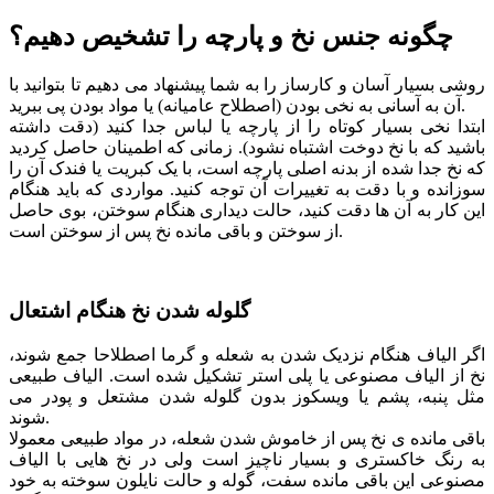
چگونه جنس نخ و پارچه را تشخیص دهیم؟
روشی بسیار آسان و کارساز را به شما پیشنهاد می دهیم تا بتوانید با
آن به آسانی به نخی بودن (اصطلاح عامیانه) یا مواد بودن پی ببرید.
ابتدا نخی بسیار کوتاه را از پارچه یا لباس جدا کنید (دقت داشته
باشید که با نخ دوخت اشتباه نشود). زمانی که اطمینان حاصل کردید
که نخ جدا شده از بدنه اصلی پارچه است، با یک کبریت یا فندک آن را
سوزانده و با دقت به تغییرات آن توجه کنید. مواردی که باید هنگام
این کار به آن ها دقت کنید، حالت دیداری هنگام سوختن، بوی حاصل
از سوختن و باقی مانده نخ پس از سوختن است.
گلوله شدن نخ هنگام اشتعال
اگر الیاف هنگام نزدیک شدن به شعله و گرما اصطلاحا جمع ‌شوند،
نخ از الیاف مصنوعی یا پلی استر تشکیل شده است. الیاف طبیعی
مثل پنبه، پشم یا ویسکوز بدون گلوله شدن مشتعل و پودر می
شوند.
باقی مانده ی نخ پس از خاموش شدن شعله، در مواد طبیعی معمولا
به رنگ خاکستری و بسیار ناچیز است ولی در نخ هایی با الیاف
مصنوعی این باقی مانده سفت، گوله و حالت نایلون سوخته به خود