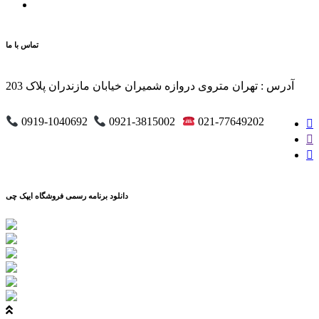
تماس با ما
آدرس : تهران متروی دروازه شمیران خیابان مازندران پلاک 203
0919-1040692
0921-3815002
021-77649202
دانلود برنامه رسمی فروشگاه ایپک چی