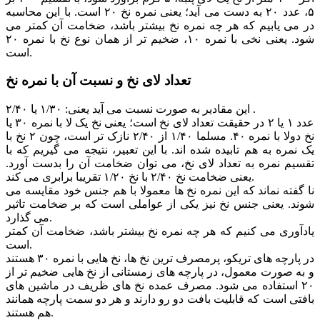
۵، عدد ۲۰ به دست می آید؛ یعنی نمره نخ ۲۰ است. با این محاسبه
در می یابیم که هر چه نمره نخ بیشتر باشد، ضخامت آن کمتر می
شود. یعنی نخی با نمره ۱۰، ضخیم تر از همان نوع نخ با نمره ۲۰
است.
تعداد لای نخ و نسبت آن با نمره نخ
این مقادیر به صورت نسبت می آید یعنی: ۱/۳۰ یا ۲/۴۰ .
عدد ۱ یا ۲ در حقیقت تعداد لای نخ است؛ یعنی نخ یک لا با نمره ۳۰ یا
نخ دولا با نمره ۴۰. مسلما ۱/۴۰ از ۲/۴۰ نازک تر است، چون ۲ نخ با
یک نمره به هم تابیده شده اند. با این تعبیر، نتیجه می گیریم که با
تقسیم نمره به تعداد لای نخ، می توان ضخامت آن را بدست آورد.
یعنی ضخامت نخ ۲/۴۰ با نخ ۱/۲۰ تقریبا برابری می کند.
نا گفته نماند که این نمره نخ ها معمولا با هم جنس خود مقایسه می
شوند. یعنی جنس نخ نیز یکی از عواملی است که بر ضخامت تاثیر
می گذارد.
یادآوری می کنیم که هر چه نمره نخ بیشتر باشد، ضخامت آن کمتر
است.
در پارچه های تریکو، پرمصرف ترین نخ ها، نخ هایی با نمره ۳۰ هستند
و به صورت معمول، در پارچه های زمستانی از نخ هایی ضخیم تر از
۲۰ استفاده می شود. مصرف عمده نخ های ظریف در ماشین های
بافتی است که قابلیت بافت دو رو دارند و هر دو سمت پارچه همانند
هم هستند.