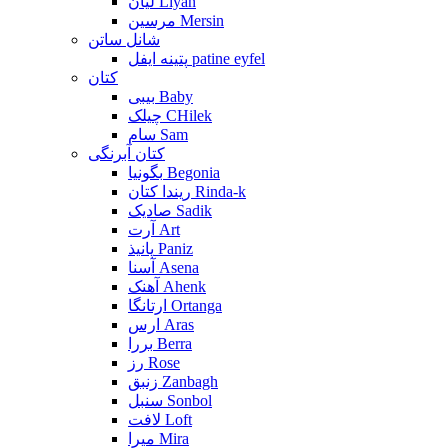
لیان Liyan
مرسین Mersin
شانل ساتن
پتینه ایفل patine eyfel
کتان
بیبی Baby
چیلک CHilek
سام Sam
کتان آبرنگی
بگونیا Begonia
ریندا کتان Rinda-k
صادیک Sadik
آرت Art
پانیذ Paniz
آسنا Asena
آهنک Ahenk
ارتانگا Ortanga
ارس Aras
بررا Berra
رز Rose
زنبق Zanbagh
سنبل Sonbol
لافت Loft
میرا Mira