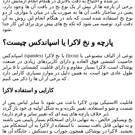
تر شده و احتیاج به دقت بالاتری در هنگام انجام آزمایش دارد.
برخی از پارچه ها از بیش از یک نوع نخ در بافت آن ها وجود دارد،
یعنی در ساختار بافت آن ها به صورت یک در میان یا موازی، از دو
نوع نخ استفاده شده است که باید در هنگام انجام این روش به آن
دقت کرد. توصیه می شود که تکه نخ های بیش تری برای این کار جدا
شود.
پارچه و نخ لاکرا یا اسپاندکس چیست؟
اسپاندکس (spandex) یا نخ لاکرا (lycra) نوعی از الیاف مصنوعی با
خاصیت کششی فوق العاده و دارای کاربردهای زیادی در صنعت
پوشاک است. لاکرا بسیار مقاوم و دارای قابلیت کشسانی تا ۵ برابر
طول عادی خود است. به همین دلیل در موارد بسیاری کارایی دارد
که برخی از آن ها را ذکر می کنیم .
کارایی و استفاده لاکرا
قابلیت الاستیکی بودن لاکرا باعث می شود تا سایز لباس پس از
شست و شو و استفاده، تغییر نکرده و به شکل اولیه ی خود باز گردد
(بر خلاف پارچه های پنبه ای که تغییر سایز و فرم دارند).
نخ ویسکوز خالص ، به تنهایی دارای استحکام بسیار پایینی می باشند
و به تنهایی قابل بافت نیستند . با استفاده از لاکرا به آن استحکام می
بخشند. لاکرا در پوشاکی همچون جوراب و دستکش ، جایگاه آن ها