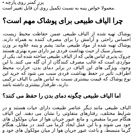
• پرز کمتر روی پارچه
معمولا خواص پنبه به نسبت تکمیل روی آن قابل تغییر است.
چرا الیاف طبیعی برای پوشاک مهم است؟
پوشاک تهیه شده از الیاف طبیعی ضمن حفاظت محیط زیست،
احساس راحتی و آرامش را برای مصرف کننده به همراه دارند.
پوشاک تهیه شده از مواد طبیعی مانند: پشم و پنبه علاوه بر وزن
بسیار سبک از حیث بهداشت فردی نیز دارای نمره بهتری هستند.
چروک پذیری لباس هایی که از الیاف طبیعی ساخته شده اند، یکی از
مواردی است که غالب مصرف کنندگان از آن گله می کنند. با این
وجود، ویژگی های این الیاف در برابر دمای بدن، حرارت محیط
اطراف، تاثیر در حفظ بهداشت فردی سبب می شود که خرید این
نوع پوشاک که قیمت بیشتری نسبت به لباس هایی با الیاف ترکیبی
دارند، طرفدار بیشتری داشته باشد.
اما الیاف طبیعی چگونه دمای بدن را حفظ می کنند؟
الیاف طبیعی مانند دیگر عناصر طبیعت دارای حیات هستند و در
شرایط مختلف، رفتارهای متفاوتی را نشان می دهند. این الیاف
هنگام سرما منقبض، و مانع عبور جریان هوا از میان مولکول های
خود می شوند و با این عمل ایجاد گرما می کنند. در مقابل، هنگام
گرما منبسط، و باعث عبور جریان هوا از میان مولکول های خود و