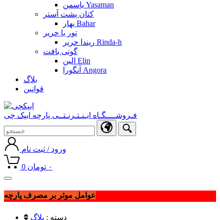
یاسمن Yasaman
کتان پشت آستر
بهار Bahar
تور یا حریر
ریندا حریر Rinda-h
گونی بافت
الین Elin
آنگورا Angora
بلاگ
قوانین
فـروشــــگـاه ایـنـتـرنـتــی پارچه ایپک چی
ورود / ثبت نام
۰
تومان
0
Toggle
navigation
عوامل موثر بر مصرف پارچه
دسته :
بلاگ