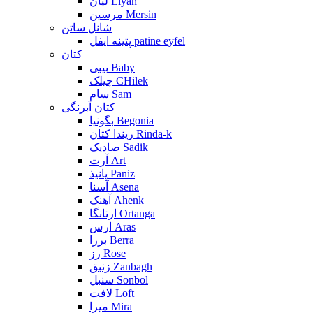
لیان Liyan
مرسین Mersin
شانل ساتن
پتینه ایفل patine eyfel
کتان
بیبی Baby
چیلک CHilek
سام Sam
کتان آبرنگی
بگونیا Begonia
ریندا کتان Rinda-k
صادیک Sadik
آرت Art
پانیذ Paniz
آسنا Asena
آهنک Ahenk
ارتانگا Ortanga
ارس Aras
بررا Berra
رز Rose
زنبق Zanbagh
سنبل Sonbol
لافت Loft
میرا Mira