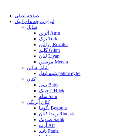
.
صفحه اصلی
انواع پارچه های ایپک
شانل
آترین Atrin
ترک Tork
رزالین Rozalin
گلیم Gilim
لیان Liyan
مرسین Mersin
شانل ساتن
پتینه ایفل patine eyfel
کتان
بیبی Baby
چیلک CHilek
سام Sam
کتان آبرنگی
بگونیا Begonia
ریندا کتان Rinda-k
صادیک Sadik
آرت Art
پانیذ Paniz