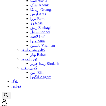
آسنا Asena
آهنک Ahenk
ارتانگا Ortanga
ارس Aras
بررا Berra
رز Rose
زنبق Zanbagh
سنبل Sonbol
لافت Loft
میرا Mira
یاسمن Yasaman
کتان پشت آستر
بهار Bahar
تور یا حریر
ریندا حریر Rinda-h
گونی بافت
الین Elin
آنگورا Angora
بلاگ
قوانین