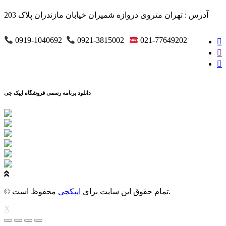
آدرس : تهران متروی دروازه شمیران خیابان مازندران پلاک 203
0919-1040692
0921-3815002
021-77649202
دانلود برنامه رسمی فروشگاه ایپک چی
محفوظ است.
© تمام حقوق این سایت برای
ایپکچی
X