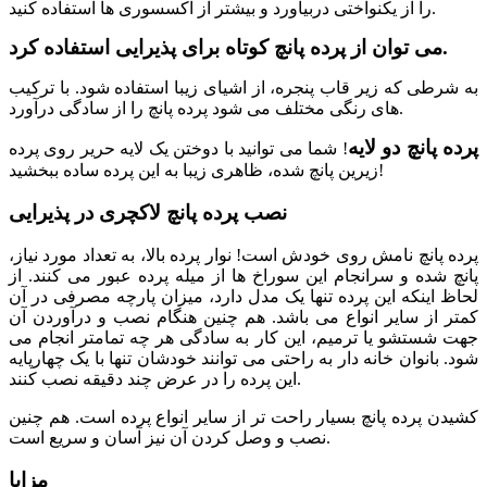
را از یکنواختی دربیاورد و بیشتر از اکسسوری ها استفاده کنید.
می توان از پرده پانچ کوتاه برای پذیرایی استفاده کرد.
به شرطی که زیر قاب پنجره، از اشیای زیبا استفاده شود. با ترکیب
های رنگی مختلف می شود پرده پانچ را از سادگی درآورد.
پرده پانچ دو لایه
! شما می توانید با دوختن یک لایه حریر روی پرده
زیرین پانچ شده، ظاهری زیبا به این پرده ساده ببخشید!
نصب پرده پانچ لاکچری در پذیرایی
پرده پانچ نامش روی خودش است! نوار پرده بالا، به تعداد مورد نیاز،
پانچ شده و سرانجام این سوراخ ها از میله پرده عبور می کنند. از
لحاظ اینکه این پرده تنها یک مدل دارد، میزان پارچه مصرفی در آن
کمتر از سایر انواع می باشد. هم چنین هنگام نصب و درآوردن آن
جهت شستشو یا ترمیم، این کار به سادگی هر چه تمامتر انجام می
شود. بانوان خانه دار به راحتی می توانند خودشان تنها با یک چهارپایه
این پرده را در عرض چند دقیقه نصب کنند.
کشیدن پرده پانچ بسیار راحت تر از سایر انواع پرده است. هم چنین
نصب و وصل کردن آن نیز آسان و سریع است.
مزایا