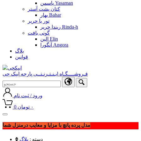
یاسمن Yasaman
کتان پشت آستر
بهار Bahar
تور یا حریر
ریندا حریر Rinda-h
گونی بافت
الین Elin
آنگورا Angora
بلاگ
قوانین
فـروشــــگـاه ایـنـتـرنـتــی پارچه ایپک چی
ورود / ثبت نام
۰
تومان
0
Toggle
navigation
مدل پرده پانچ با مزایا و معایب درمنزل شما
دسته :
بلاگ