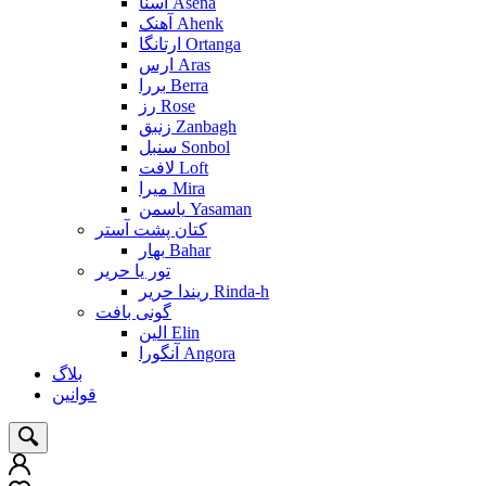
آسنا Asena
آهنک Ahenk
ارتانگا Ortanga
ارس Aras
بررا Berra
رز Rose
زنبق Zanbagh
سنبل Sonbol
لافت Loft
میرا Mira
یاسمن Yasaman
کتان پشت آستر
بهار Bahar
تور یا حریر
ریندا حریر Rinda-h
گونی بافت
الین Elin
آنگورا Angora
بلاگ
قوانین