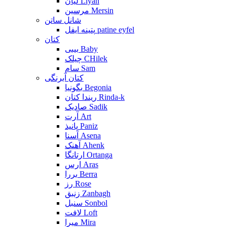
لیان Liyan
مرسین Mersin
شانل ساتن
پتینه ایفل patine eyfel
کتان
بیبی Baby
چیلک CHilek
سام Sam
کتان آبرنگی
بگونیا Begonia
ریندا کتان Rinda-k
صادیک Sadik
آرت Art
پانیذ Paniz
آسنا Asena
آهنک Ahenk
ارتانگا Ortanga
ارس Aras
بررا Berra
رز Rose
زنبق Zanbagh
سنبل Sonbol
لافت Loft
میرا Mira