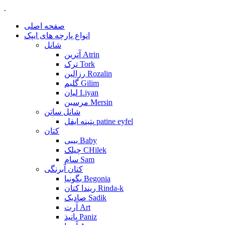
.
صفحه اصلی
انواع پارچه های ایپک
شانل
آترین Atrin
ترک Tork
رزالین Rozalin
گلیم Gilim
لیان Liyan
مرسین Mersin
شانل ساتن
پتینه ایفل patine eyfel
کتان
بیبی Baby
چیلک CHilek
سام Sam
کتان آبرنگی
بگونیا Begonia
ریندا کتان Rinda-k
صادیک Sadik
آرت Art
پانیذ Paniz