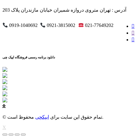
آدرس : تهران متروی دروازه شمیران خیابان مازندران پلاک 203
0919-1040692
0921-3815002
021-77649202
دانلود برنامه رسمی فروشگاه ایپک چی
محفوظ است.
© تمام حقوق این سایت برای
ایپکچی
X