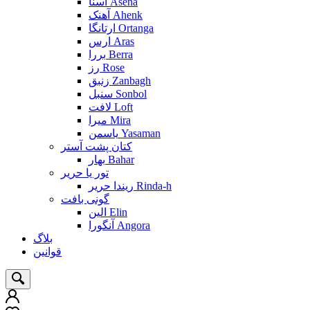
آسنا Asena
آهنک Ahenk
ارتانگا Ortanga
ارس Aras
بررا Berra
رز Rose
زنبق Zanbagh
سنبل Sonbol
لافت Loft
میرا Mira
یاسمن Yasaman
کتان پشت آستر
بهار Bahar
تور یا حریر
ریندا حریر Rinda-h
گونی بافت
الین Elin
آنگورا Angora
بلاگ
قوانین