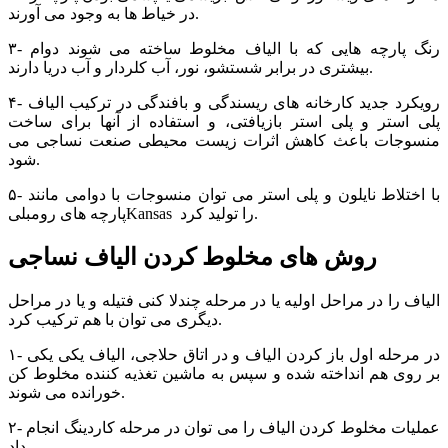
در خیاط ها به وجود می آورند.
۳- رنگ پارچه هایی که با الیاف مخلوط ساخته می شوند دوام
بیشتری در برابر شستشو، نور، آب کلردار و آب دریا دارند.
۴- رویکرد جدید کارخانه های ریسندگی و بافندگی در ترکیب الیاف
پلی استر و پلی استر بازیافتی، و استفاده از آنها برای ساخت
منسوجات باعث کاهش اثرات زیست محیطی صنعت نساجی می
شود.
۵- با اختلاط نایلون و پلی استر می توان منسوجات با دوامی مانند
پارچه های رومبلیKansas را تولید کرد.
روش های مخلوط کردن الیاف نساجی
الیاف را در مراحل اولیه یا در مرحله چندلا کنی فتیله و یا در مراحل
دیگری می توان با هم ترکیب کرد.
۱- در مرحله اول باز کردن الیاف و در اتاق حلاجی، الیاف یکی یکی
بر روی هم انداخته شده و سپس به ماشین تغذیه کننده مخلوط کن
خورانده می شوند.
۲- عملیات مخلوط کردن الیاف را می توان در مرحله کاردینگ انجام
داد.