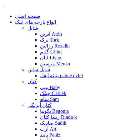
.
صفحه اصلی
انواع پارچه های ایپک
شانل
آترین Atrin
ترک Tork
رزالین Rozalin
گلیم Gilim
لیان Liyan
مرسین Mersin
شانل ساتن
پتینه ایفل patine eyfel
کتان
بیبی Baby
چیلک CHilek
سام Sam
کتان آبرنگی
بگونیا Begonia
ریندا کتان Rinda-k
صادیک Sadik
آرت Art
پانیذ Paniz