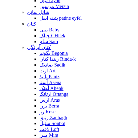
لیان Liyan
مرسین Mersin
شانل ساتن
پتینه ایفل patine eyfel
کتان
بیبی Baby
چیلک CHilek
سام Sam
کتان آبرنگی
بگونیا Begonia
ریندا کتان Rinda-k
صادیک Sadik
آرت Art
پانیذ Paniz
آسنا Asena
آهنک Ahenk
ارتانگا Ortanga
ارس Aras
بررا Berra
رز Rose
زنبق Zanbagh
سنبل Sonbol
لافت Loft
میرا Mira