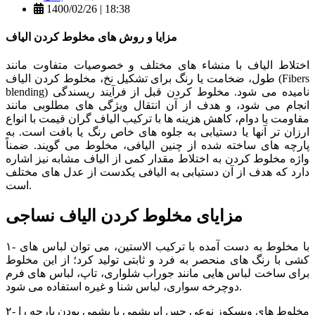
1400/02/26 | 18:38
مزایا و روش های مخلوط کردن الیاف
اختلاط الیاف با منشاء های مختلف و خصوصیات متفاوت مانند
طول، ضخامت یا رنگ برای تشکیل نخ، مخلوط کردن الیاف (Fibers
blending) نامیده می شود. مخلوط کردن قبل از فرآیند ریسندگی
انجام می شود، و هدف از آن انتقال ویژگی های مطلوبی مانند
مقاومت یا دوام، کاهش هزینه ها با ترکیب الیاف گران قیمت با انواع
ارزان تر آنها یا دستیابی به جلوه های خاص رنگ یا بافت است. به
پارچه های ساخته شده از چنین الیافی، مخلوط می گویند. ضمناً
واژه مخلوط کردن به اختلاط مقدار کمی از الیاف مشابه نیز اشاره
دارد که هدف از آن دستیابی به الیافی یکدست از عدل های مختلف
است.
مزایای مخلوط کردن الیاف نساجی
۱- با مخلوط به دست آمده با ترکیب الاستین، می توان لباس های
کشی با رنگ های منحصر به فرد و ثابتی تولید کرد؛ از این مخلوط
برای ساخت لباس هایی مانند جوراب شلواری، تاپ، لباس های فرم
دوچرخه سواری، لباس شنا و غیره استفاده می شود.
۲- مخلوط های ویسکوز نوعی حس ابریشمی یا پشمی بودن پارچه را