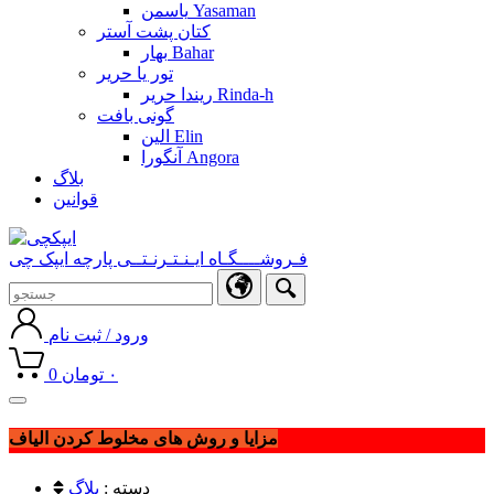
یاسمن Yasaman
کتان پشت آستر
بهار Bahar
تور یا حریر
ریندا حریر Rinda-h
گونی بافت
الین Elin
آنگورا Angora
بلاگ
قوانین
فـروشــــگـاه ایـنـتـرنـتــی پارچه ایپک چی
ورود / ثبت نام
۰
تومان
0
Toggle
navigation
مزایا و روش های مخلوط کردن الیاف
دسته :
بلاگ