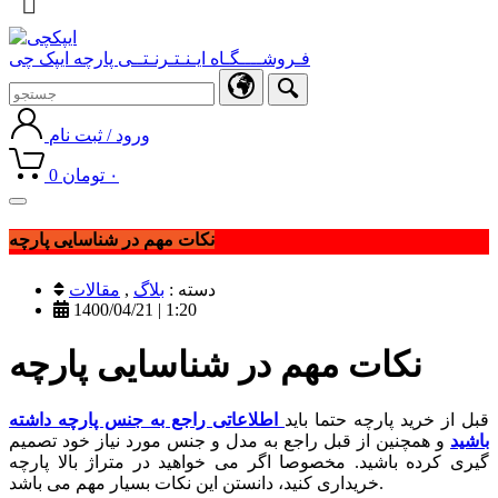
فـروشــــگـاه ایـنـتـرنـتــی پارچه ایپک چی
ورود / ثبت نام
۰
تومان
0
Toggle
navigation
نکات مهم در شناسایی پارچه
دسته :
بلاگ
,
مقالات
1400/04/21 | 1:20
نکات مهم در شناسایی پارچه
قبل از خرید پارچه حتما باید
اطلاعاتی راجع به جنس پارچه داشته
باشید
و همچنین از قبل راجع به مدل و جنس مورد نیاز خود تصمیم
گیری کرده باشید. مخصوصا اگر می خواهید در متراژ بالا پارچه
خریداری کنید، دانستن این نکات بسیار مهم می باشد.