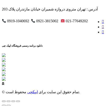
آدرس : تهران متروی دروازه شمیران خیابان مازندران پلاک 203
0919-1040692
0921-3815002
021-77649202
دانلود برنامه رسمی فروشگاه ایپک چی
محفوظ است.
© تمام حقوق این سایت برای
ایپکچی