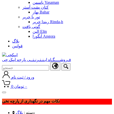
یاسمن Yasaman
کتان پشت آستر
بهار Bahar
تور یا حریر
ریندا حریر Rinda-h
گونی بافت
الین Elin
آنگورا Angora
بلاگ
قوانین
فـروشــــگـاه ایـنـتـرنـتــی پارچه ایپک چی
ورود / ثبت نام
۰
تومان
0
Toggle
navigation
نکات مهم در نگهداری از پارچه نخی
دسته :
بلاگ