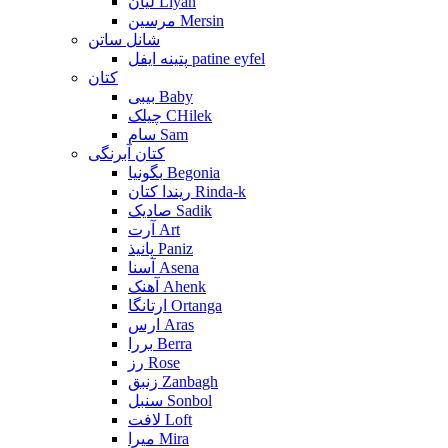
لیان Liyan
مرسین Mersin
شانل ساتن
پتینه ایفل patine eyfel
کتان
بیبی Baby
چیلک CHilek
سام Sam
کتان آبرنگی
بگونیا Begonia
ریندا کتان Rinda-k
صادیک Sadik
آرت Art
پانیذ Paniz
آسنا Asena
آهنک Ahenk
ارتانگا Ortanga
ارس Aras
بررا Berra
رز Rose
زنبق Zanbagh
سنبل Sonbol
لافت Loft
میرا Mira