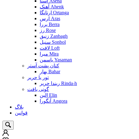
آسنا Asena
آهنک Ahenk
ارتانگا Ortanga
ارس Aras
بررا Berra
رز Rose
زنبق Zanbagh
سنبل Sonbol
لافت Loft
میرا Mira
یاسمن Yasaman
کتان پشت آستر
بهار Bahar
تور یا حریر
ریندا حریر Rinda-h
گونی بافت
الین Elin
آنگورا Angora
بلاگ
قوانین