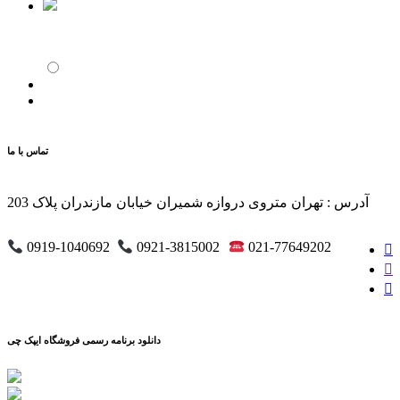
تماس با ما
آدرس : تهران متروی دروازه شمیران خیابان مازندران پلاک 203
0919-1040692
0921-3815002
021-77649202
دانلود برنامه رسمی فروشگاه ایپک چی