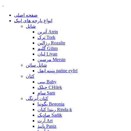
.
صفحه اصلی
انواع پارچه های ایپک
شانل
آترین Atrin
ترک Tork
رزالین Rozalin
گلیم Gilim
لیان Liyan
مرسین Mersin
شانل ساتن
پتینه ایفل patine eyfel
کتان
بیبی Baby
چیلک CHilek
سام Sam
کتان آبرنگی
بگونیا Begonia
ریندا کتان Rinda-k
صادیک Sadik
آرت Art
پانیذ Paniz