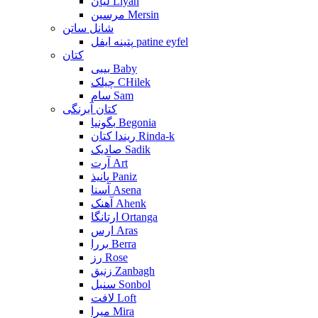
لیان Liyan
مرسین Mersin
شانل ساتن
پتینه ایفل patine eyfel
کتان
بیبی Baby
چیلک CHilek
سام Sam
کتان آبرنگی
بگونیا Begonia
ریندا کتان Rinda-k
صادیک Sadik
آرت Art
پانیذ Paniz
آسنا Asena
آهنک Ahenk
ارتانگا Ortanga
ارس Aras
بررا Berra
رز Rose
زنبق Zanbagh
سنبل Sonbol
لافت Loft
میرا Mira