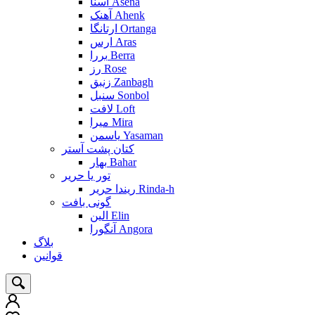
آسنا Asena
آهنک Ahenk
ارتانگا Ortanga
ارس Aras
بررا Berra
رز Rose
زنبق Zanbagh
سنبل Sonbol
لافت Loft
میرا Mira
یاسمن Yasaman
کتان پشت آستر
بهار Bahar
تور یا حریر
ریندا حریر Rinda-h
گونی بافت
الین Elin
آنگورا Angora
بلاگ
قوانین