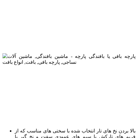
بالا بردن نخ های تار انتخاب شده با سختی های مناسب که از
فریم های تارکش با سیم های عمودی سفت و نخ گیر یا
نوارهایی با بازشدگی در میانه تشکیل شده اند. برای هر یک از
بخش های نهایی، یک تارکش وجود دارد که از طریق نخ گیر،
باز می شوند. تارکش، نخ های تار را هدایت و جدا کرده و
بعضی از آنها را بالا می برد تا فضا برای کار ماکو در هنگام
پودگذاری فراهم شود. این اقدام را تشکیل دهانه نخ تار می
نامند و به فضای بین نخ های تار، دهانه نخ تار گفته می شود.
بافت های ساده فقط به دو دستگاه چله کشی نیاز دارند، در
حالی که الگوهای بافت پیچیده نیازمند بیش از ۴۰۳ مورد
هستند.
پودگذاری
، قراردادن طول نخ پرکننده یا پود بین نخ های تار از
میانه ماکو است (یک پروژکتایل توخالی است که نخ تار درونی
را حفظ می کند) که باعث می شود تا نخ های تار از میان آن
عبور نمایند.
حلاجی کردن یا دفتین زدن
به نخ پر کننده از طریق پود در
مقابل پارچه فقط شکل گرفته بعدی به پود قبلی نیرو وارد
می کند. این مرحله لازم است، چون ماکو نیازمند فضای لازم
برای حرکت خود در ماشین بافندگی بوده و رسوب پود در