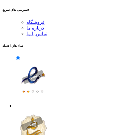
تماس با ما
آدرس : تهران متروی دروازه شمیران خیابان مازندران پلاک 203
0919-1040692
0921-3815002
021-77649202