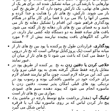
نزدیکی پود های قبلی امکان پذیر نیست. دفتین زدن با
ماسوره انجام می شود که پیوند دهنده سیم های عمودی
موازی بین نخ های تار است.
تیکینگ آپ
(مقدار برداشت مایع توسط پارچه در ماشین پد)،
پیچ دار کردن لباس که بر روی ماسوره تیک آپ یا قرقره
لباس شکل می گیرد.
وقتی لباس دچار تیک آپ می شود، نخ تار از قرقره پود رها
می گویند.
می شود. این اقدام را
تغذیه تار به ماشین بافندگی
نخ های تار ممکن است با اندازه گیری موقتی برای مراقبت در
مقابل صدماتی که طی عملکرد آنها روی می دهد، پوشیده شوند.
پروسه استفاده از این پوشش بندی با استفاده از نخ های بزرگتر
حاصل می شود که قرقره میله نام دارند، آنها از طریق راهنمای
شانه و منبع نشاسته عبور داده می شوند و بعد بر روی نخ تار پیچیده
می گردند که به این پروسه را چله پیچی یا آهارزنی گویند.
TextileSchool
منبع
برچسب ها:
انواع بافت ها
,
پارچه بافی یا بافندگی پارچه
,
ساخت
پارچه های بافته شده
,
ویژگی های پارچه های بافته شده
دیدگاهتان را بنویسید
نشانی ایمیل شما منتشر نخواهد شد.
بخش‌های موردنیاز
*
علامت‌گذاری شده‌اند