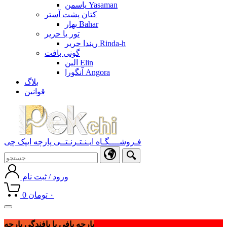
یاسمن Yasaman
کتان پشت آستر
بهار Bahar
تور یا حریر
ریندا حریر Rinda-h
گونی بافت
الین Elin
آنگورا Angora
بلاگ
قوانین
فـروشــــگـاه ایـنـتـرنـتــی پارچه ایپک چی
ورود / ثبت نام
۰
تومان
0
Toggle
navigation
پارچه بافی یا بافندگی پارچه