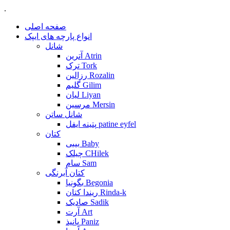
.
صفحه اصلی
انواع پارچه های ایپک
شانل
آترین Atrin
ترک Tork
رزالین Rozalin
گلیم Gilim
لیان Liyan
مرسین Mersin
شانل ساتن
پتینه ایفل patine eyfel
کتان
بیبی Baby
چیلک CHilek
سام Sam
کتان آبرنگی
بگونیا Begonia
ریندا کتان Rinda-k
صادیک Sadik
آرت Art
پانیذ Paniz