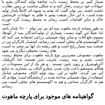
بسیار کمی بر محیط زیست دارد. چنانچه تولید کنندگان پشم با
حیوانات خود درست رفتار کنند و به شکلی مناسب بر زمین نظارت
داشته باشند، می توان گفت که پشم به شیوه ای کاملاً پایدار تولید
شده است. با این حال صنعت پشم با ظلم به حیوانات، فرسایش
خاک و سایر اقدامات آسیب رسان به محیط زیست گره خورده
است.
به طور مشابه پارچه ماهوت پنبه ای نیز می تواند ۱۰۰% پایدار باشد
اما عملاً این گونه نیست. بسیاری از تولیدکنندگان پنبه از کودها،
سموم دفع آفات و سایر مواد شیمیایی زراعی استفاده می کنند که
به اکوسیستم های محلی آسیب می رسانند. استثمار کارگران نیز در
صنعت پنبه بسیار رایج است و فقر ریشه دار آنها نیز منجر به آسیب
های زیست محیطی دیگری می شود.
ماهوت مصنوعی مضرترین نوع پارچه ماهوت برای محیط زیست
است. پشم و پنبه زیست تخریب پذیر هستند؛ اما آکریلیک،
اکریلونیتریل و ریون چنین نیستند ، و هر یک از این منسوجات در
هنگام شستشو باعث وارد شدن میکرو الیاف بی شماری به منابع
آبی می گردند. علاوه بر این، روند تولید الیاف مصنوعی شامل
استفاده از مواد شیمیایی ساخته شده در آزمایشگاه است؛ موادی که
هم به کارگران نساجی و هم به اکوسیستم های محلی آسیب می
رسانند.
گواهینامه های موجود برای پارچه ماهوت