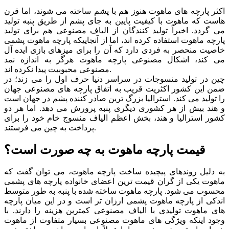
اکثر پارچه های ماهوت هنوز هم با پشم ساخته می شوند، اما قرن
هاست که ماهوت با کیفیت پایین به جای پشم از طریق پنبه تولید
می گردد. اخیراً تولید کنندگان از الیاف مصنوعی هم برای تولید
پارچه ماهوت استفاده کرده اند، اما از آنجاییکه پارچه ماهوت پشمی
خاصیت منحصر به فردی دارد که آن را برای میزهای بازی ایده آل
می کند، اشکال مصنوعی پارچه ماهوت هرگز به اندازه نمد
مصنوعی محبوبیت پیدا نکرده اند.
چین در تولید منسوجات در سراسر دنیا حرف اول را می زند؛ در
ضمن این کشور اکثریت قریب به اتفاق پارچه های مصنوعی جهان
را تولید می کند. استرالیا بزرگ ترین صادر کننده پشم در جهان است
و هند بیش از هر کشوری دیگری پنبه پرورش می دهد. اما هر دو
کشور استرالیا و هند، بخش اعظم الیاف منسوج خام خود را برای
پرداخت به چین می فرستند.
قیمت پارچه ماهوت به چه صورت است؟
به دلیل روندهای پیچیده ساخت پارچه ماهوت، می توان گفت که
ماهوت یکی از گران قیمت ترین اعضای خانواده پارچه های پشمی
محسوب می شود. پارچه ماهوت ساخته شده با پنبه به طور متوسط
اندکی از پارچه ماهوت پشمی ارزان تر است و در این میان پارچه
های ماهوت تولیدی با الیاف مصنوعی کمترین هزینه را دارند. با
وجود اینکه ویژگی های ماهوت مصنوعی بسیار متفاوت از ماهوت