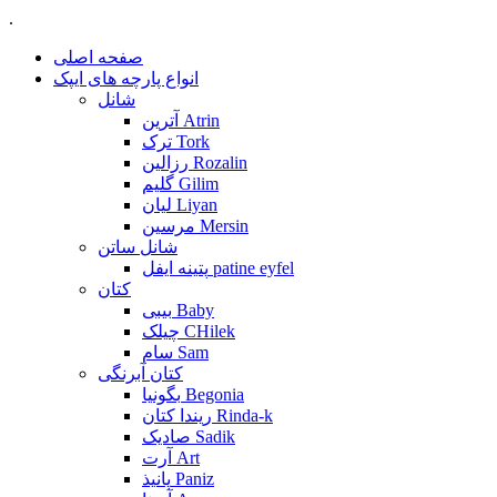
.
صفحه اصلی
انواع پارچه های ایپک
شانل
آترین Atrin
ترک Tork
رزالین Rozalin
گلیم Gilim
لیان Liyan
مرسین Mersin
شانل ساتن
پتینه ایفل patine eyfel
کتان
بیبی Baby
چیلک CHilek
سام Sam
کتان آبرنگی
بگونیا Begonia
ریندا کتان Rinda-k
صادیک Sadik
آرت Art
پانیذ Paniz