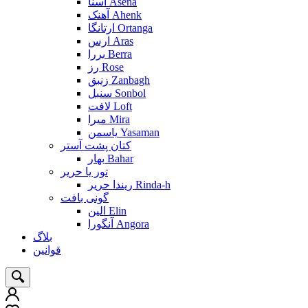
آسنا Asena
آهنک Ahenk
ارتانگا Ortanga
ارس Aras
بررا Berra
رز Rose
زنبق Zanbagh
سنبل Sonbol
لافت Loft
میرا Mira
یاسمن Yasaman
کتان پشت آستر
بهار Bahar
تور یا حریر
ریندا حریر Rinda-h
گونی بافت
الین Elin
آنگورا Angora
بلاگ
قوانین