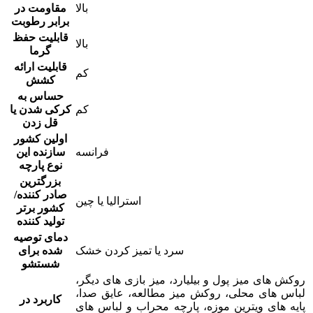
بالا
مقاومت در
برابر رطوبت
قابلیت حفظ
بالا
گرما
قابلیت ارائه
کم
کشش
حساس به
کم
کرکی شدن یا
قل زدن
اولین کشور
فرانسه
سازنده این
نوع پارچه
بزرگترین
صادر کننده/
استرالیا یا چین
کشور برتر
تولید کننده
دمای توصیه
سرد یا تمیز کردن خشک
شده برای
شستشو
روکش های میز پول و بیلیارد، میز بازی های دیگر،
لباس های محلی، روکش میز مطالعه، عایق صدا،
کاربرد در
پایه های ویترین موزه، پارچه محراب و لباس های