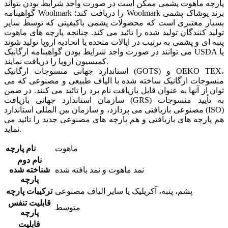
پارچه ماهوت پشمی ممکن است در صورت واجد شرایط بودن بتواند
گواهینامه Woolmark را دریافت کند؛ Woolmark برند پوشاک پشمی
بسیار معتبری است که محصولات پشمی باکیفیتی که توسط سایر
تولید کنندگان تولید شده را تائید می کند. چنانچه پارچه های ماهوت
پنبه ای و پشمی به ترتیب در ایالات متحده یا اتحادیه اروپا تولید شوند
می توانند در صورت واجد شرایط بودن گواهینامه ارگانیک USDA یا
کمیسیون اروپا را دریافت نمایند.
استاندارد جهانی منسوجات ارگانیک (GOTS) و OEKO TEX،
منسوجات ارگانیک ساخته شده با الیاف طبیعی و مصنوعی که می
توان از آنها به عنوان قابل بازیافت نام برد را تائید می کنند. در ضمن
سازمان استاندارد جهانی بازیافت (GRS) به تأیید منسوجات
مصنوعی بازیافتی می پردازد، و سازمان بین المللی استاندارد (ISO)
هم پارچه های بازیافتی و هم پارچه های مصنوعی جدید را تائید می
نماید.
ماهوت
نام پارچه
نام دوم
نمد ماهوت و نمد بافته شده
شناخته شده
پارچه
پشم، پنبه، آکریلیک یا سایر الیاف مصنوعی
ترکیبات پارچه
قابلیت تنفس
متوسط
پارچه
قابلیت