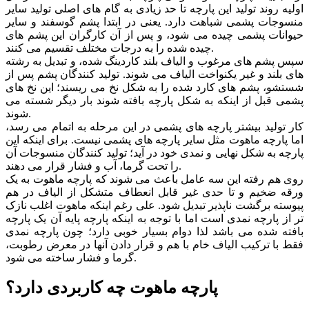
اولیه روند تولید این پارچه تا حد زیادی به گام های اصلی تولید سایر
منسوجات پشمی شباهت دارد. یعنی در ابتدا پشم گوسفند و سایر
حیوانات پشمی چیده می شود، و پس از آن کارگران این پشم های
چیده شده را به درجات مختلف تقسیم می کنند.
سپس پشم های مرغوب و الیاف بلند کاردینگ شده، و تبدیل به رشته
های بلند و غیر یکنواخت الیاف می شوند. تولید کنندگان پشم پس از
شستشو، پشم های کارد شده را به شکل نخ می ریسند؛ این نخ های
پشمی قبل از اینکه به شکل پارچه بافته شوند بار دیگر شسته می
شوند.
کار تولید بیشتر پارچه های پشمی در این مرحله به اتمام می رسد،
اما پارچه ماهوت مثل سایر پارچه های پشمی نیست. برای اینکه این
پارچه به شکل نهایی و نمدی خود در آید؛ تولید کنندگان منسوجات آن
را تحت گرما، آب و فشار قرار می دهند.
روی هم رفته این سه عامل باعث می شوند که پارچه ماهوت به یک
ورقه ضخیم و تا حدی غیر قابل انعطاف متشکل از الیاف در هم
پیوسته برگشت ناپذیر تبدیل شود. علی رغم اینکه ماهوت اغلب نازک
تر از پارچه نمدی است اما با توجه به اینکه پارچه پایه آن یک پارچه
بافته شده می باشد لذا دوام بسیار خوبی دارد؛ چون پارچه نمدی
فقط با ترکیب الیاف خام با هم و قرار دادن آنها در معرض رطوبت،
گرما و فشار ساخته می شود.
پارچه ماهوت چه کاربردی دارد؟