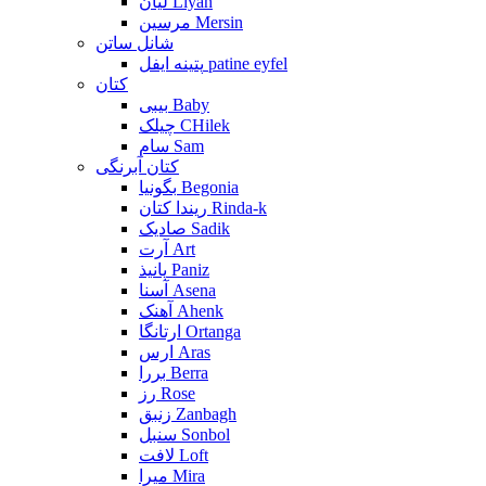
لیان Liyan
مرسین Mersin
شانل ساتن
پتینه ایفل patine eyfel
کتان
بیبی Baby
چیلک CHilek
سام Sam
کتان آبرنگی
بگونیا Begonia
ریندا کتان Rinda-k
صادیک Sadik
آرت Art
پانیذ Paniz
آسنا Asena
آهنک Ahenk
ارتانگا Ortanga
ارس Aras
بررا Berra
رز Rose
زنبق Zanbagh
سنبل Sonbol
لافت Loft
میرا Mira