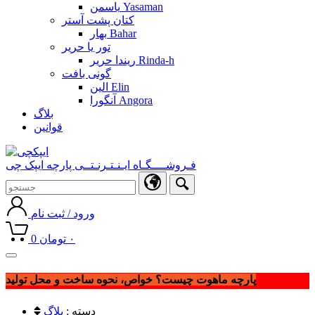
یاسمن Yasaman
کتان پشت آستر
بهار Bahar
تور یا حریر
ریندا حریر Rinda-h
گونی بافت
الین Elin
آنگورا Angora
بلاگ
قوانین
فـروشــــگـاه ایـنـتـرنـتــی پارچه ایپک چی
ورود / ثبت نام
۰
تومان
0
Toggle
navigation
پارچه ماهوت چیست؟ خواص، نحوه ساخت و محل تولید
دسته :
بلاگ