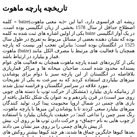
تاریخچه پارچه ماهوت
کلمه « baize(به معنی ماهوت)» ریشه ای فرانسوی دارد، اما این
اصطلاح حداقل از سال 1578 بخشی از زبان انگلیسی بوده است.
یکی از اولین اشاره های ثبت شده به کلمه baize در یک آواز انگلیسی
بوده که نشان دهنده بعضی از مسائل مربوط به تفریح در طول سال
1525 در انگلستان بوده است؛ بنابراین تعجب آور نیست که پارچه
ماهوت (baize) همچنان با فعالیت های مرتبط با مصرف الکل مانند
قمار و بیلیارد در ارتباط باشد.
یکی از کاربردهای عمده پارچه ماهوت همچنان به فعالیت های عوام
پسندانه محدود شده است. صاحبان میخانه ها و مراکز قماربازی
بلافاصله در انگلستان از این پارچه سبز با دوام برای پوشاندن
میزهای بیلیاردی استفاده کردند که به سرعت به یکی از تفریحات
مورد علاقه در سراسر انگلستان و فرانسه تبدیل شدند.
از زمانیکه بازی بیلیارد (متشکل از حرکت توپ با دسته های چوبی
روی میز است) در قرن پانزدهم و به عنوان یک شکل تکامل یافته از
بازی های چمنی در شمال اروپا محبوبیت پیدا کرد، تولید کنندگان
میزهای بیلیارد سعی کردند تا با پوشاندن این میزها با پارچه ماهوت،
رنگ سبز چمن را تداعی کنند؛ در حقیقت بازیکنان بیلیارد با استفاده
از چوب هایی به نام «چماق» و حرکت دادن توپ ها بر روی آن، بیش
از پیش بازهای چمنی را بر روی میز نشان می دادند.
بعدها کیوها جایگزین چماق ها شدند، هر چند کیوها بیشتر روکش های