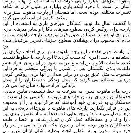
ماهوت میزهای بیلیارد را می خراشند، اما استفاده از آنها به مراتب
آسان تر است. با وجود اینکه بازی بیلیارد در طول قرن ها شاهد
تغییرات مختلفی بوده است، اما همچنان از پارچه ماهوت سبز برای
روکش کردن آن استفاده می گردد.
با گذشت سال ها، تولید کنندگان میزهای بازی به استفاده از این
پارچه برای روکش کردن سطوح میزهای باکارا و سایر میزهای بازی
نیز روی آورده اند. ضمناً در طول قرن نوزدهم، پارچه ماهوت سبز به
ماده ای محبوب برای پوشاندن سطوح میزهای تحریر نیز تبدیل شده
بود.
از اواسط قرن هفدهم از پارچه ماهوت سبز برای اهداف دیگری نیز
استفاده می شد؛ امری که سبب گردید تا این پارچه با خطوط تقسیم
کننده طبقات بالا و پایین اجتماع مرتبط شود. در آن زمان افراد عضو
طبقات بالای انگلستان پس از آشنایی با ویژگی منحصر به فرد این
منسوجات مثل عایق بودن در برابر صدا، از آنها برای روکش کردن
درهایی استفاده می کردند که محل زندگی خدمتکاران را از محل
زندگی افراد خانواده شان جدا می کرد.
«درب های ماهوت سبز» به سرعت به خط تقسیمی مابین دنیای
خدمتکاران و دنیای اربابان خانه های ثروتمند انگلیسی تبدیل شدند، و
خدمتکاران به فرزندان خود آموختند که هرگز نباید پا را از محدوده
این در فراتر بگذارند. پارچه های ماهوت با پونزهای برنجی به این
درها وصل می شدند؛ پارچه هایی که بعدها به نماد تقسیم بندی بین
دارا و ندار و محتاطانه عمل کردن تبدیل شدند، و اعضای طبقه
خدمتکاران بدون توجه به آن و بدون اینکه آن را مانعی بر سر راه
خود ببینند مکرراً و به منظور انجام وظایف شان از آن عبور می