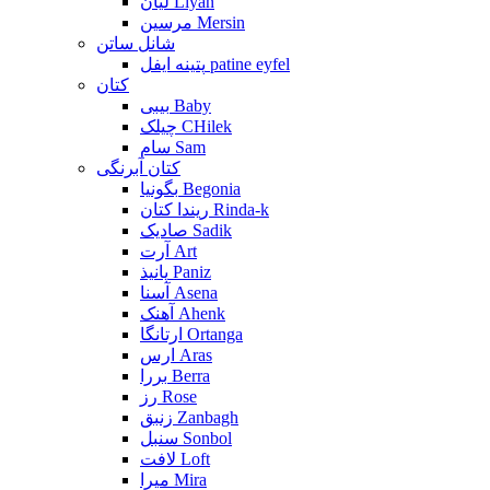
لیان Liyan
مرسین Mersin
شانل ساتن
پتینه ایفل patine eyfel
کتان
بیبی Baby
چیلک CHilek
سام Sam
کتان آبرنگی
بگونیا Begonia
ریندا کتان Rinda-k
صادیک Sadik
آرت Art
پانیذ Paniz
آسنا Asena
آهنک Ahenk
ارتانگا Ortanga
ارس Aras
بررا Berra
رز Rose
زنبق Zanbagh
سنبل Sonbol
لافت Loft
میرا Mira