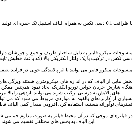
منسوجات میکرو فایبر به دلیل ساختار ظریف و جمع و جورشان دارای خ
منسوجات میکرو فایبر می توانند تا اثر پالایندگی خوبی در فرآیند تص
بخش هایی از الیاف که در اندازه های میکرومتری هستند ویژگی های پ
هنگام شارش جریان خواص توربو الکتریک ایجاد نمود. همچنین ممکن اس
های پالایش به درستی ترکیب شوند می توانند بازدهی را بالا ببرند؛ ضمناً فشار پایین باعث چکه کردن مواد تصفیه شده ای می شود که قبل از استفاده از این مواد کاربردی به سختی از فیلتر عبور می کردند.
بسیاری از کاربردهای بالقوه به مواردی مربوط می شود که می توان 
فیلترهای نوآورانه هستند، استفاده کرد. افزودن مقدار کمی الیاف قاب
در فیلترهای موجی که در آن محیط فیلتر به صورت مداوم خم می شود 
این الیاف به بخش های مختلفی تقسیم می شوند ضریب تقویت آنها ۱۶ برابر الیاف معمولی خواهد شد؛ این در حالی است که ضریب تقویت الیاف نوع جزیره ای، ۳۳ برابر الیاف معمولی است.