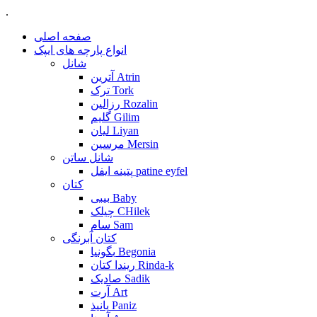
.
صفحه اصلی
انواع پارچه های ایپک
شانل
آترین Atrin
ترک Tork
رزالین Rozalin
گلیم Gilim
لیان Liyan
مرسین Mersin
شانل ساتن
پتینه ایفل patine eyfel
کتان
بیبی Baby
چیلک CHilek
سام Sam
کتان آبرنگی
بگونیا Begonia
ریندا کتان Rinda-k
صادیک Sadik
آرت Art
پانیذ Paniz