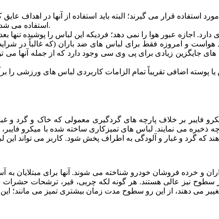
استفاده قرار می گیرند؛ البته باید استفاده از آنها در اهداف عایق کار
در مقابل آب و هوا محافظت شوند از روکش پلی وینیل کلراید (PVC) استفاده می شد.
د. اجازه عبور هوا را نمی دهد؛ فردیکه این لباس را پوشیده تنها بع
 هواست و امروزه فقط برای لباس های ضد باران (که غالباً در شرای
ی جایگزین زیادی برای پی وی سی وجود دارد که از جمله آنها می تو
ا پوسته اضافی تقریباً تمام الزامات کاربردی لباس های ورزشی را برآ
 فایبر بر خلاف پارچه های گردگیری معمولی که خاک و گرد و غبار را 
خیره می نمایند. لباس های تمیزکاری ساخته شده با میکرو فایبر، آلود
اران و خرده فروشان خودرو شناخته می شوند. آنها برای مبتلایان به آس
 سطوح نیز عالی هستند. هر گونه لکه چربی، قیر، ترشحات حشرات به را