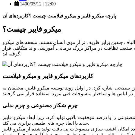
1400/05/12 | 12:00
پارچه میکرو فایبر و میکرو فیلامنت چیست ؟کاربردهای آن
میکرو فایبر چیست؟
ف تر است و قطر آن کمتر از ۱۰ میکرومتر است. این الیاف چندین برابر ظریف تر از موی انسان هستند. ملحفه های میکرو
وجه صنعت نظافت در مراکز بزرگ درمانی، آموزشی و ندامتگاهی قرار
گرفته اند.
کاربردهای میکرو فایبر و میکرو فیلامنت
سطحی اشاره کرد. در اوایل روند توسعه میکرو فایبر، محققان به
چرم شکار مصنوعی و چرم بدلی
توان چرم های شکار بدلی و مصنوعی را با درصد موفقیت بالایی تولید کرد، زیرا ابعاد میکرو فایبر
جدید با ابعاد چرم های طبیعی برابری می کند.
ازی منسوجات بی بافت تولید شده از میکرو فایبر PET، PA یا PAN با پلی اورتان (PU)، محصولات چرم شکاری مصنوعی و چرمی به صورت صنعتی در ژاپن تولید می شوند. این