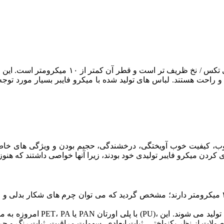
که از ۱ دنیر یا ۱ دسی تکس / نخ ظری
م و راحت هستند. لباس های تولید شده با میکرو فایبر بسیار مورد ت
وب، کیفیت خوب آویختگی، درخشندگی، حجیم بودن و ویژگی های خاص 
زمانیکه ثابت شد الیاف کلاژنی چرم شکار طبیعی، قطری در حدود ۴ میکرومتر دارند؛ مشخص گردید که می 
امروزه به مدد امکان آغشته س