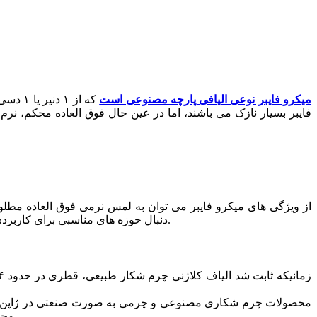
میکرو فایبر نوعی الیافی پارچه مصنوعی است
فایبر بسیار نازک می باشند، اما در عین حال فوق العاده محکم، نر
از ویژگی های میکرو فایبر می توان به لمس نرمی فوق العاده مطل
دنبال حوزه های مناسبی برای کاربردی کردن میکرو فایبر تولیدی خود بودند، زیرا آنها خواصی داشتند که هنوز در لباس ها و ساختار منسوجات فنی مورد استفاده قرار نمی گرفتند.
محصولات از نظر یکنواختی، ثبات ابعادی، سهولت مراقبت، ثبات رنگ و جرم کم در مقام مقایسه با چرم طبیعی و چرم شکاری چیزی کم ندارند.