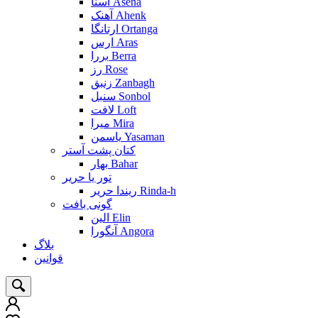
آسنا Asena
آهنک Ahenk
ارتانگا Ortanga
ارس Aras
بررا Berra
رز Rose
زنبق Zanbagh
سنبل Sonbol
لافت Loft
میرا Mira
یاسمن Yasaman
کتان پشت آستر
بهار Bahar
تور یا حریر
ریندا حریر Rinda-h
گونی بافت
الین Elin
آنگورا Angora
بلاگ
قوانین