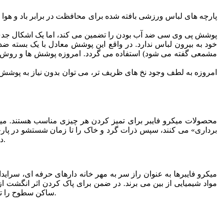
پارچه های لباس ورزشی بافته شده برای محافظت در برابر باد و هوا مورد 
پوشش پی وی سی ضد آب بودن را تضمین می کند، اما یک اشکال جدی دار
خود به بیرون لباس ندارد. در واقع این پوشش معادل با یک بسته ضد
مشمعی گفته می شود) استفاده می گردد. امروزه پوشش ها و روش ها
امروزه به لطف وجود نخ های ظریف تر، می توان بدون نیاز به پوشش ی
محصولات میکرو فایبر برای تمیز کردن هر چیزی مناسب هستند. میکرو
برداری» می کنند، سپس ذرات گرد و خاک را تا زمان شستشو در پارچه ذ
دهند که گرد و غبار و آلودگی به اطراف پخش شود. کاربر می تواند این لباس ها را فقط با آب تمیز کند و به هیچ ماده شیمیایی دیگری نیاز ندارد.
میکرو فایبرها به عنوان راز سر به مهر خانه دارهای حرفه ای، سراید
مواد شیمیایی از بین می برند. در ضمن برای پاک کردن اثر انگشت از
ساکن سطوح را تغییر می دهند، از این رو سطوح مدت زمان بیشتری تمیز می مانند؛ این امر برای صفحه تلویزیون، نمایشگر رایانه و آئینه ها اهمیت زیادی دارد.