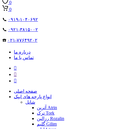
0
0
📞
۰۹۱۹-۱۰۴۰۶۹۲
📞
۰۹۲۱-۳۸۱۵۰۰۲
☎️
۰۲۱-۷۷۶۴۹۲۰۲
درباره ما
تماس با ما
صفحه اصلی
انواع پارچه های ایپک
شانل
آترین Atrin
ترک Tork
رزالین Rozalin
گلیم Gilim