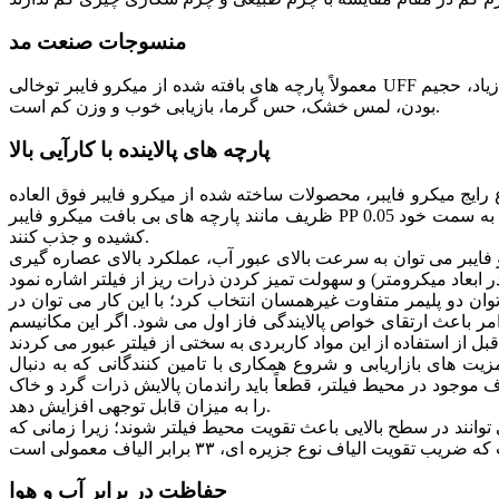
منسوجات صنعت مد
معمولاً پارچه های بافته شده از میکرو فایبر توخالی UFF با ظرافت 0.1 دسی تکس به همراه الیاف استیپل تک حفره ای تولید می شوند. این محصول دارای ویژگی های منحصر به فردی مثل نرمی زیاد، حجیم
بودن، لمس خشک، حس گرما، بازیابی خوب و وزن کم است.
پارچه های پالاینده با کارآیی بالا
رایج میکرو فایبر، محصولات ساخته شده از میکرو فایبر فوق العاده
ظریف مانند پارچه های بی بافت میکرو فایبر PP 0.05 دسی تکس در ترکیب با یک ولتاژ الکتریکی بالا (که باعث قطبش ثابت منسوجات بی بافت می شود) به خوبی قادرند تا ذرات گرد و غبار را به سمت خود
کشیده و جذب کنند.
رو فایبر می توان به سرعت بالای عبور آب، عملکرد بالای عصاره گیری
ان دو پلیمر متفاوت غیرهمسان انتخاب کرد؛ با این کار می توان در
مر باعث ارتقای خواص پالایندگی فاز اول می شود. اگر این مکانیسم
یت های بازاریابی و شروع همکاری با تامین کنندگانی که به دنبال
ف موجود در محیط فیلتر، قطعاً باید راندمان پالایش ذرات گرد و خاک
را به میزان قابل توجهی افزایش دهد.
انند در سطح بالایی باعث تقویت محیط فیلتر شوند؛ زیرا زمانی که
حفاظت در برابر آب و هوا