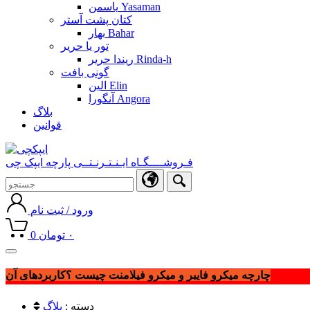
یاسمن Yasaman
کتان پشت آستر
بهار Bahar
تور یا حریر
ریندا حریر Rinda-h
گونی بافت
الین Elin
آنگورا Angora
بلاگ
قوانین
فـروشــــگـاه ایـنـتـرنـتــی پارچه ایپک چی
ورود / ثبت نام
۰
تومان
0
Toggle
navigation
چارچه میکرو فایبر و میکرو فیلامنت چیست ؟کاربردهای آن
دسته :
بلاگ