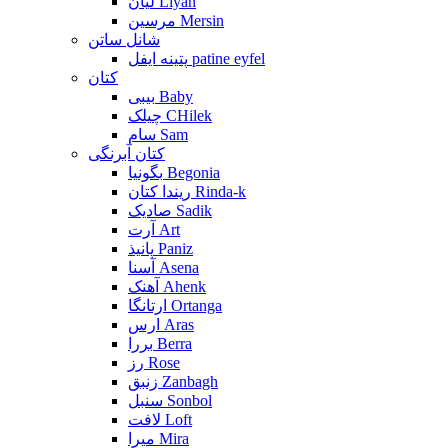
لیان Liyan
مرسین Mersin
شانل ساتن
پتینه ایفل patine eyfel
کتان
بیبی Baby
چیلک CHilek
سام Sam
کتان آبرنگی
بگونیا Begonia
ریندا کتان Rinda-k
صادیک Sadik
آرت Art
پانیذ Paniz
آسنا Asena
آهنک Ahenk
ارتانگا Ortanga
ارس Aras
بررا Berra
رز Rose
زنبق Zanbagh
سنبل Sonbol
لافت Loft
میرا Mira