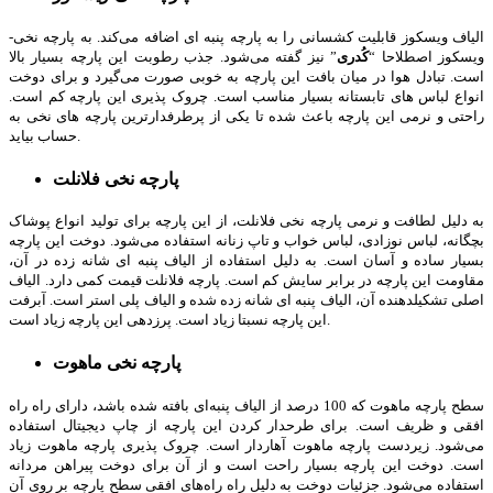
الیاف ویسکوز قابلیت کشسانی را به پارچه پنبه ای اضافه می‌کند. به پارچه نخی-
ویسکوز اصطلاحا “
کُدری
” نیز گفته می‌شود. جذب رطوبت این پارچه بسیار بالا
است. تبادل هوا در میان بافت این پارچه به خوبی صورت می‌گیرد و برای دوخت
انواع لباس های تابستانه بسیار مناسب است. چروک پذیری این پارچه کم است.
راحتی و نرمی این پارچه باعث شده تا یکی از پرطرفدارترین پارچه­ های نخی به
حساب بیاید.
پارچه نخی فلانلت
به دلیل لطافت و نرمی پارچه نخی فلانلت، از این پارچه برای تولید انواع پوشاک
بچگانه، لباس نوزادی، لباس خواب و تاپ زنانه استفاده می‌شود. دوخت این پارچه
بسیار ساده و آسان است. به دلیل استفاده از الیاف پنبه ای شانه ­زده در آن،
مقاومت این پارچه در برابر سایش کم است. پارچه فلانلت قیمت کمی دارد. الیاف
اصلی تشکیل­دهنده آن، الیاف پنبه ای شانه­ زده شده و الیاف پلی استر است. آبرفت
این پارچه نسبتا زیاد است. پرزدهی این پارچه زیاد است.
پارچه نخی ماهوت
سطح پارچه ماهوت که 100 درصد از الیاف پنبه‌ای بافته شده باشد، دارای راه راه
افقی و ظریف است. برای طرحدار کردن این پارچه از چاپ دیجیتال استفاده
می‌شود. زیردست پارچه ماهوت آهاردار است. چروک پذیری پارچه ماهوت زیاد
است. دوخت این پارچه بسیار راحت است و از آن برای دوخت پیراهن مردانه
استفاده می‌شود. جزئیات دوخت به دلیل راه­ راه‌های افقی سطح پارچه بر روی آن