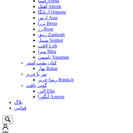
آسنا Asena
آهنک Ahenk
ارتانگا Ortanga
ارس Aras
بررا Berra
رز Rose
زنبق Zanbagh
سنبل Sonbol
لافت Loft
میرا Mira
یاسمن Yasaman
کتان پشت آستر
بهار Bahar
تور یا حریر
ریندا حریر Rinda-h
گونی بافت
الین Elin
آنگورا Angora
بلاگ
قوانین