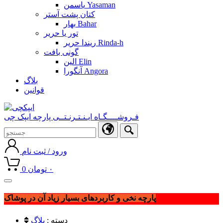
یاسمن Yasaman
کتان پشت آستر
بهار Bahar
تور یا حریر
ریندا حریر Rinda-h
گونی بافت
الین Elin
آنگورا Angora
بلاگ
قوانین
فـروشــــگـاه ایـنـتـرنـتــی پارچه ایپک چی
ورود / ثبت نام
۰
تومان
0
Toggle
navigation
پارچه نخی و کاربردهای بسیار زیاد آن در پوشاک
دسته :
بلاگ