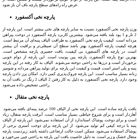
عرض راه راه‌های سطح پارچه باف آن باز شود.
پارچه نخی آکسفورد
وزن پارچه نخی آکسفورد نسبت به سایر پارچه های نخی بیشتر است. این پارچه از
2 تار و 1 پود بلند بافته می‌شود. بیشترین کاربرد پارچه آکسفورد در دوخت پیراهن
مردانه است. کیفیت پارچه نخی آکسفورد به ظرافت الیاف پنبه‌ای آن مرتبط است.
هرچه کیفیت پارچه آکسفورد بهتر باشد سطح آن صیقلی­‌تر و براقیت آن بیشتر
است. در پارچه های آکسفورد بی­ کیفیت، بافت حصیری پارچه مشخص است.
بهترین نوع پارچه آکسفورد، پارچه پین پونیت است. این پارچه از دوام خوبی
برخوردار است و درزها به راحتی دوخته می‌شوند. الیاف به کار رفته در این پارچه
پنبه و پلی­ استر است. قیمت و کیفیت این پارچه برای تولید پیراهن مردانه و شومیز
زنانه بسیار مناسب است. این پارچه چروک‌پذیری کمی دارد. امکان پرز دادن پارچه
وجود دارد. پارچه نخی آکسفورد به دلیل به کار رفتن 2 الیاف 2 رنگ در بافت آن به
راحتی تشخیص داده می‌شود.
پارچه نخی متقال
بافت پارچه ساده است. این پارچه نخی از الیاف 100 درصد پنبه‌ای بافته می‌شود.
آهاردار است و برای شروع خیاطی بسیار مناسب است. آبرفت پارچه متقال، زیاد
است و برای دوخت پوشاک استاندارد از آن استفاده نمی‌شود. این پارچه از الیاف
پنبه با درجه کیفی کم تولید می‌شود. از این پارچه برای دوخت آستری برخی از
پوشاک استفاده می‌شود. ممکن است حالت ارتجاعی داشته باشد. زیردست پارچه
متقال خشک و زبر است. به دلیل خاصیت بافت این پارچه به راحتی چین می­‌خورد و