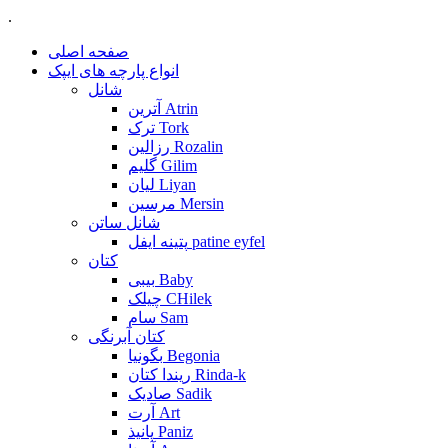
.
صفحه اصلی
انواع پارچه های ایپک
شانل
آترین Atrin
ترک Tork
رزالین Rozalin
گلیم Gilim
لیان Liyan
مرسین Mersin
شانل ساتن
پتینه ایفل patine eyfel
کتان
بیبی Baby
چیلک CHilek
سام Sam
کتان آبرنگی
بگونیا Begonia
ریندا کتان Rinda-k
صادیک Sadik
آرت Art
پانیذ Paniz