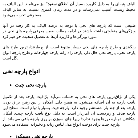
الیاف پنبه‌ای را به دلیل کاربرد بسیار آن “
طلای سفید
” نیز می‌نامند. این الیاف به
محیط زیست آسیب نمی‌رساند و در مدت زمان کمتری نسبت به سایر الیاف
مصنوعی تجزیه می‌شود.
طبیعی است که پارچه های نخی با توجه به درصد الیاف به کار رفته در آن­ها
ویژگی‌های متفاوتی داشته باشند. در ادامه مطلب ضمن معرفی پارچه های نخی در
مورد ویژگی‌ها و کاربرد آن‌ها به تفصیل صحبت خواهیم کرد.
رنگبندی و طرح‌ پارچه های نخی بسیار متنوع است. از پرطرفدارترین طرح های
پارچه نخی، پارچه نخی خال دار، پارچه راه راه، پارچه چهارخانه و طرح پارچه انواع
گل است.
انواع پارچه نخی
پارچه نخی چیت
یکی از برّاق‌ترین پارچه های نخی به حساب می‌آید. برّاقیت پارچه بعد از تکمیل
بافت پارچه به آن اضافه می‌شود. به همین دلیل امکان از بین رفتن براق بودن
پارچه بعد از چند بار شست­شو وجود دارد. پارچه چیت بسیار بادوام است. سطح این
پارچه صاف و زیردست آن آهاردار است. به دلیل نوع بافت پارچه چیت، امکان
شکافتن دوباره درزها وجود ندارد؛ زیرا جای سوزن بر روی پارچه باقی می‌ماند. از
پارچه چیت برای دوخت انواع مدل لباس زنانه و دخترانه استفاده می‌شود.
پارچه نخی-ویسکوز