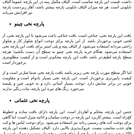
داشت. قیمت این پارچه مناسب است. الیاف مکمل پنبه در این پارچه عموما الیاف
نایلونی است. هر چه میزان الیاف نایلونی پارچه بیشتر باشد، آهار زیردست پارچه
نیز افزایش می‌یابد.
پارچه نخی چینو
بافت این پارچه نخی، جناغی است. بافت جناغی باعث می‌شود تا این پارچه نخی، از
لختی خوبی برخوردار باشد. از این پارچه برای دوخت انواع شلوار کار و شلوار
راحتی مردانه استفاده می‌شود. از الیاف پنبه و پلی استر برای بافت این پارچه نخی
استفاده می‌شود. هنگام خرید پارچه نخی چینو به سطح آن دست بکشید؛ هرچه
سطح پارچه لطیف‌تر باشد بافت این پارچه محکم‌تر است و از کیفیت مطلوب­تری
برخوردار است.
اما اگر سطح مورب پارچه نخی زبرتر باشد بافت پارچه نخی شما شل‌تر است و از
کیفیت پایین‌تری برخوردار است. این پارچه نخی بسیار بادوام است و مقاومت
خوبی در برابر سایش دارد. دوخت بسیار آسانی دارد و به خوبی چین و پلیسه
می‌خورد. رنگ های تیره این پارچه، ثبات رنگی ندارند.
پارچه نخی عثمانی
جنس این پارچه، محکم و آهاردار است. این پارچه دارای بافت ساده و خطوط
کج‌راه است. بیشتر کاربرد این پارچه در دوخت مبلمان و اثاثیه منزل است، اما گاهی
برای دوخت کت های رسمی زنانه نیز استفاده می‌شود. برای دوخت لباس ها و کت
های جذب مناسب نیست. چروک‌پذیری بالایی دارد. الیاف تشکیل ­دهنده این پارچه
100 درصد پنبه است. این پارچه از دوام خوبی برخوردار نیست و ممکن است از