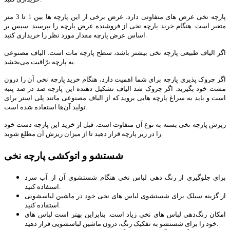
پارچه نخی عرض های متفاوتی دارد. عرض برخی از این پارچه­ ها بین 1 تا 3 متر
متغیر است. هنگام خرید پارچه نخی از فروشنده عرض پارچه را بپرسید. سپس بر
اساس عرض پارچه مقدار مورد نظر را خریداری کنید.
اگر الیاف طبیعی پارچه نخی بیشتر باشد، سطح پارچه مات است. الیاف مصنوعی
به پارچه برّاقیت می‌بخشد.
اگر چروک ­پذیری پارچه برای شما اهمیت دارد، هنگام خرید پارچه نخی آن را درون
مشت خود بگیرید. اگر چروک شد الیاف تشکیل­ دهنده این پارچه صد در صد پنبه
است و باید به سراغ پارچه هایی بروید که از الیاف مصنوعی مانند پلی ­استر برای
تولید آن­‌ها استفاده شده است.
ریزش پارچه نخی بسته به نوع آن متفاوت است. قبل از خرید این پارچه دست خود
را در زیر پارچه قرار دهید تا از میزان ریزش آن مطلع شوید.
شستشو و اتوکشی پارچه نخی
برای جلوگیری از رنگ دهی لباس نخی هنگام شست­­شوی آن از آب سرد
استفاده کنید.
از گزینه سیلک برای شست­شوی لباس های نخی خود در ماشین لباس­شویی
استفاده کنید.
امکان رنگ‌دهی لباس های نخی زیاد است. بنابراین بهتر است لباس های
خود را برای شست­شو به تفکیک رنگ، درون ماشین لباس­شویی قرار دهید.