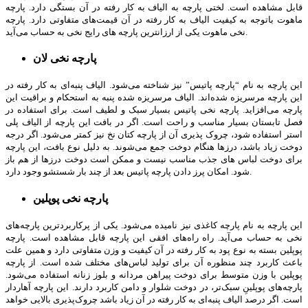
قابل مشاهده است. لختی پارچه به الیاف به کار رفته در آن بستگی دارد. پارچه
ماهوت باتوجه به کیفیت الیاف به کار رفته در آن قیمت‌های متفاوتی دارد. پارچه
نخی ماهوت یکی از ارزانترین پارچه های رایج نخی به حساب می‌آید.
پارچه نخی لان
این پارچه به نام “پارچه پاتیس” نیز شناخته می‌شود. الیاف پنبه‌ای به کار رفته در
این پارچه مرسریزه شده‌اند. الیاف مرسریزه شده پنبه به استحکام و براقیت این
پارچه می‌افزاید. پارچه نخی پاتیس بسیار سبک و لطیف است. برای استفاده در
فصل تابستان بسیار مناسب و راحت است. اگر در بافت این پارچه از الیاف پلی
استر استفاده شود، چروک پذیری آن از پارچه کتان نخ نیز کمتر می‌شود. اگر درجه
دوخت زیاد باشد، درزها هنگام دوخت جمع می‌شوند. به دلیل نوع بافت، این پارچه
برای دوخت لباس های جذب مناسب نیست و ممکن است دوخت درزها از هم باز
شود. امکان پرز دادن پارچه پاتیس بعد از چند بار شست­شو وجود دارد.
پارچه نخی پوپلین
این پارچه به نام پارچه کاغذی نیز نامیده می‌شود. یکی از پرکاربردترین پارچه‌های
نخی به حساب می‌آید. راه راه‌های افقی این پارچه قابل مشاهده است. پارچه
پوپلین بسته به نوع پود به کار رفته در آن کیفیت و وزن متفاوتی دارد و همین علت
باعث کاربرد چند منظوره آن برای تولید لباس‌های مختلف شده است. از پارچه
پوپلین با وزن متوسط برای دوخت پیراهن مردانه و بلوز زنانه استفاده می‌شود.
پارچه‌های پوپلینِ سبک‌تر، در دوخت شلوار و دامن کاربرد دارند. این پارچه آهار‌دار
است. اگر درصد الیاف پنبه‌ای به کار رفته در آن زیاد باشد چروک‌پذیری بالایی خواهد