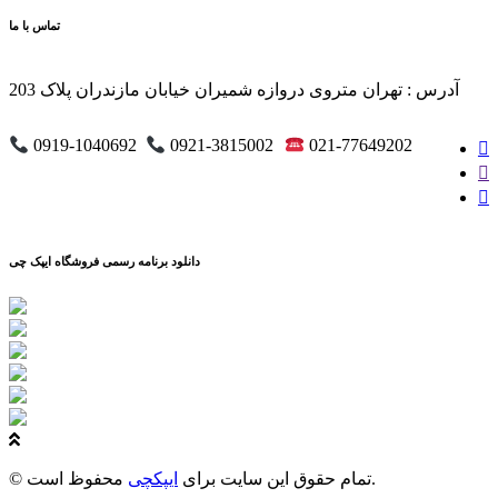
تماس با ما
آدرس : تهران متروی دروازه شمیران خیابان مازندران پلاک 203
0919-1040692
0921-3815002
021-77649202
دانلود برنامه رسمی فروشگاه ایپک چی
محفوظ است.
© تمام حقوق این سایت برای
ایپکچی