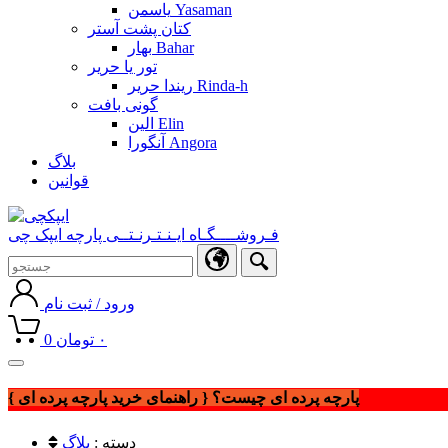
یاسمن Yasaman
کتان پشت آستر
بهار Bahar
تور یا حریر
ریندا حریر Rinda-h
گونی بافت
الین Elin
آنگورا Angora
بلاگ
قوانین
فـروشــــگـاه ایـنـتـرنـتــی پارچه ایپک چی
ورود / ثبت نام
۰
تومان
0
Toggle
navigation
پارچه پرده ای چیست؟ { راهنمای خرید پارچه پرده ای }
دسته :
بلاگ