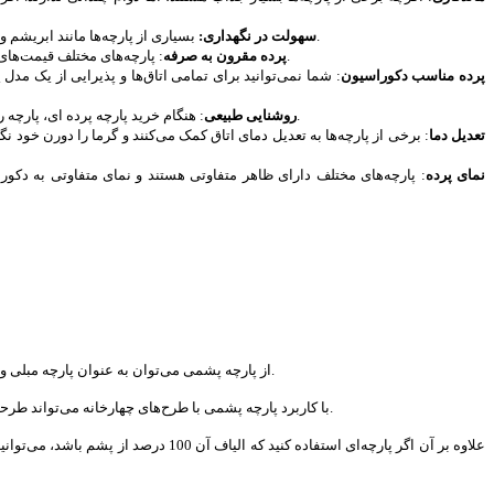
بسیاری از پارچه‌ها مانند ابریشم و مخمل نیاز به شستشوی دقیق و با احتیاط دارد. اما پارچه‌های تولید شده با الیاف مصنوعی را به راحتی می‌توانید در خانه بشویید، بدون اینکه آسیبی به آن وارد شود.
سهولت در نگهداری:
: پارچه‌های مختلف قیمت‌های متفاوتی دارند. برای خرید پارچه پرده ای بهتر است بدانید که گران‌ترین و بهترین نوع پرده از جنس ابریشم طبیعی است و پنبه یکی از کم هزینه ترین پارچه‌ها است.
پرده مقرون به صرفه
پرده مناسب دکوراسیون
: شما نمی‌توانید برای تمامی اتاق‌ها و پذیرایی از یک مدل
: هنگام خرید پارچه پرده ای، پارچه را بر اساس نور طبیعی اتاق انتخاب کنید. برخی پارچه‌ها در معرض نور خورشید آسیب می‌بینند و کمرنگ می‌شوند؛ به همین دلیل برای اتاق‌های آفتابی مناسب نیستند.
روشنایی طبیعی
تعدیل دما
: برخی از پارچه‌ها به تعدیل دمای اتاق کمک می‌کنند و گرما را دورن خود 
نمای پرده
: پارچه‌های مختلف دارای ظاهر متفاوتی هستند و نمای متفاوتی به دکو
از پارچه پشمی می‌توان به عنوان پارچه مبلی و یا پرده استفاده کنید. این پارچه طبیعی با خاصیت تجدید پذیر خود گزینه‌ای عالی، جذاب و گرم برای پرده است که می‌تواند طرحی کوهستانی در دکوراسیون منزل ایجاد کند.
با کاربرد پارچه پشمی با طرح‌های چهارخانه می‌تواند طرحی ساده، شیک و در عین حال مدرن به دکوراسیون بدهد. همچنین خواص حرارتی پارچه پشمی موجب می‌شود که پرده مانند یک عایق بسیار محکم در مقابل سرما عمل کند.
علاوه بر آن اگر پارچه‌ای استفاده کن