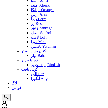
آسنا Asena
آهنک Ahenk
ارتانگا Ortanga
ارس Aras
بررا Berra
رز Rose
زنبق Zanbagh
سنبل Sonbol
لافت Loft
میرا Mira
یاسمن Yasaman
کتان پشت آستر
بهار Bahar
تور یا حریر
ریندا حریر Rinda-h
گونی بافت
الین Elin
آنگورا Angora
بلاگ
قوانین