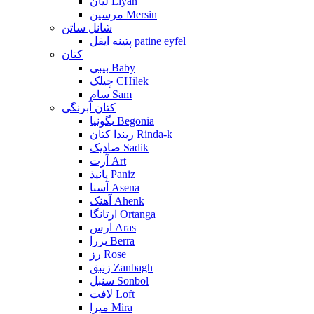
لیان Liyan
مرسین Mersin
شانل ساتن
پتینه ایفل patine eyfel
کتان
بیبی Baby
چیلک CHilek
سام Sam
کتان آبرنگی
بگونیا Begonia
ریندا کتان Rinda-k
صادیک Sadik
آرت Art
پانیذ Paniz
آسنا Asena
آهنک Ahenk
ارتانگا Ortanga
ارس Aras
بررا Berra
رز Rose
زنبق Zanbagh
سنبل Sonbol
لافت Loft
میرا Mira