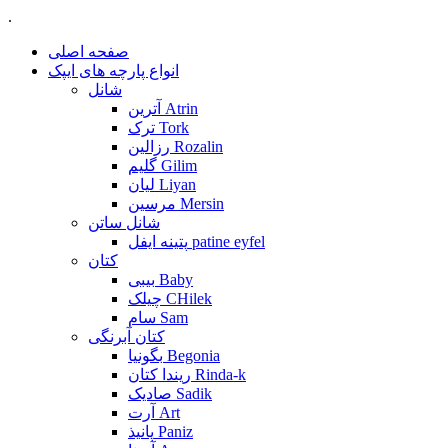
.
صفحه اصلی
انواع پارچه های ایپک
شانل
آترین Atrin
ترک Tork
رزالین Rozalin
گلیم Gilim
لیان Liyan
مرسین Mersin
شانل ساتن
پتینه ایفل patine eyfel
کتان
بیبی Baby
چیلک CHilek
سام Sam
کتان آبرنگی
بگونیا Begonia
ریندا کتان Rinda-k
صادیک Sadik
آرت Art
پانیذ Paniz