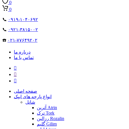
0
0
📞
۰۹۱۹-۱۰۴۰۶۹۲
📞
۰۹۲۱-۳۸۱۵۰۰۲
☎️
۰۲۱-۷۷۶۴۹۲۰۲
درباره ما
تماس با ما
صفحه اصلی
انواع پارچه های ایپک
شانل
آترین Atrin
ترک Tork
رزالین Rozalin
گلیم Gilim