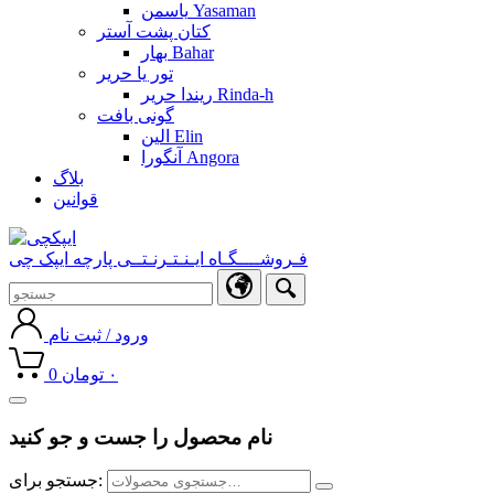
یاسمن Yasaman
کتان پشت آستر
بهار Bahar
تور یا حریر
ریندا حریر Rinda-h
گونی بافت
الین Elin
آنگورا Angora
بلاگ
قوانین
فـروشــــگـاه ایـنـتـرنـتــی پارچه ایپک چی
ورود / ثبت نام
۰
تومان
0
Toggle
navigation
نام محصول را جست و جو کنید
جستجو برای: