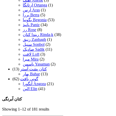
(3)
آهنک Ahenk
(1)
ارتانگا Ortanga
(1)
ارس Aras
(5)
بررا Berra
(53)
بگونیا Begonia
(34)
پانیذ Paniz
(8)
رز Rose
(38)
ریندا کتان Rinda-k
(1)
زنبق Zanbagh
(2)
سنبل Sonbol
(11)
صادیک Sadik
(3)
لافت Loft
(2)
میرا Mira
(2)
یاسمن Yasaman
کتان پشت آستر
(13)
(13)
بهار Bahar
گونی بافت
(62)
(21)
آنگورا Angora
(41)
الین Elin
کتان آبرنگی
Showing 1–12 of 181 results