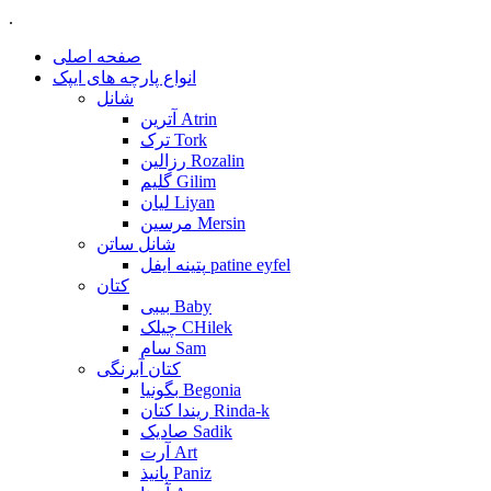
.
صفحه اصلی
انواع پارچه های ایپک
شانل
آترین Atrin
ترک Tork
رزالین Rozalin
گلیم Gilim
لیان Liyan
مرسین Mersin
شانل ساتن
پتینه ایفل patine eyfel
کتان
بیبی Baby
چیلک CHilek
سام Sam
کتان آبرنگی
بگونیا Begonia
ریندا کتان Rinda-k
صادیک Sadik
آرت Art
پانیذ Paniz