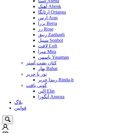
آسنا Asena
آهنک Ahenk
ارتانگا Ortanga
ارس Aras
بررا Berra
رز Rose
زنبق Zanbagh
سنبل Sonbol
لافت Loft
میرا Mira
یاسمن Yasaman
کتان پشت آستر
بهار Bahar
تور یا حریر
ریندا حریر Rinda-h
گونی بافت
الین Elin
آنگورا Angora
بلاگ
قوانین