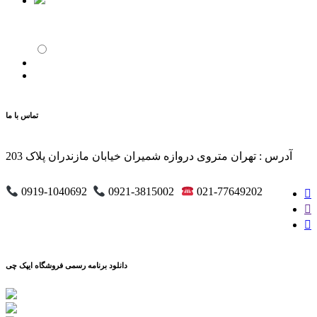
تماس با ما
آدرس : تهران متروی دروازه شمیران خیابان مازندران پلاک 203
0919-1040692
0921-3815002
021-77649202
دانلود برنامه رسمی فروشگاه ایپک چی