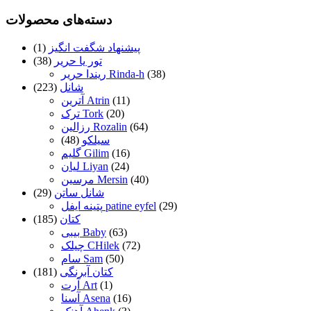
دسته‌های محصولات
پیشنهاد شگفت انگیز
(1)
تور یا حریر
(38)
(38)
ریندا حریر Rinda-h
شانل
(223)
(11)
آترین Atrin
(20)
ترک Tork
(64)
رزالین Rozalin
سیلکو
(48)
(16)
گلیم Gilim
(24)
لیان Liyan
(40)
مرسین Mersin
شانل ساتن
(29)
(29)
پتینه ایفل patine eyfel
کتان
(185)
(63)
بیبی Baby
(72)
چیلک CHilek
(50)
سام Sam
کتان آبرنگی
(181)
(1)
آرت Art
(16)
آسنا Asena