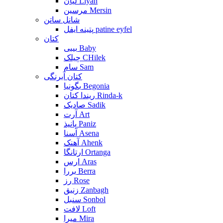
لیان Liyan
مرسین Mersin
شانل ساتن
پتینه ایفل patine eyfel
کتان
بیبی Baby
چیلک CHilek
سام Sam
کتان آبرنگی
بگونیا Begonia
ریندا کتان Rinda-k
صادیک Sadik
آرت Art
پانیذ Paniz
آسنا Asena
آهنک Ahenk
ارتانگا Ortanga
ارس Aras
بررا Berra
رز Rose
زنبق Zanbagh
سنبل Sonbol
لافت Loft
میرا Mira