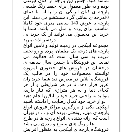
تماشا کنید. جنس این پارچه از کتان آبرنگی
بوده و به طور معمول برای حفظ رنگ طبیعی
پارچه ی کتان آبرنگی آن را با آب با دمای
30درجه ی سانتی گراد شستشو می دهند. این
پارچه با عرض 140 سانتی متری خود کاملا
مناسب برای پرده و مبل می باشد. شما با
خرید این محصول می توانید از یک خرید بی
دردسر لذت ببرید.
مجموعه ایپکچی در زمینه تولید و تامین انواع
پارچه های درجه یک مبلمان، پرده و رو تختی
قریب به سی سال است که فعالیت می
نماید. این فروشگاه با چندین سال سابقه ی
درخشان در فروش های حضوری امروزه
توانسته محصولات خود را در قالب یک
فروشگاه آنلاین در معرض دید شما خریداران
عزیز قرار دهد، تا در هر شرایطی و از هر
کجای دنیا و به هر متراژی که نیاز دارید،
بتوانید به راحتی خرید خود را آنلاین انجام دهید
و از خرید خود کمال رضایت را داشته باشید.
ایپکچی یکی از بزرگترین مراکز فروش انواع
پارچه ی مبل، روتختی، پرده ای و … در تهران
است که ارائه دهنده ی انواع پارچه ها در طرح
ها و رنگ های متنوع و مدرن می باشد.
فروشگاه پارچه ی ایپکچی به منظور افزايش