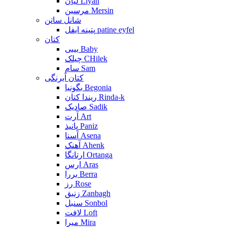
لیان Liyan
مرسین Mersin
شانل ساتن
پتینه ایفل patine eyfel
کتان
بیبی Baby
چیلک CHilek
سام Sam
کتان آبرنگی
بگونیا Begonia
ریندا کتان Rinda-k
صادیک Sadik
آرت Art
پانیذ Paniz
آسنا Asena
آهنک Ahenk
ارتانگا Ortanga
ارس Aras
بررا Berra
رز Rose
زنبق Zanbagh
سنبل Sonbol
لافت Loft
میرا Mira