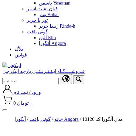
یاسمن Yasaman
کتان پشت آستر
بهار Bahar
تور یا حریر
ریندا حریر Rinda-h
گونی بافت
الین Elin
آنگورا Angora
بلاگ
قوانین
فـروشــــگـاه ایـنـتـرنـتــی پارچه ایپک چی
ورود / ثبت نام
۰
تومان
0
Toggle
navigation
/ مدل آنگورا کد 10126
آنگورا Angora
خانه
/
گونی بافت
/