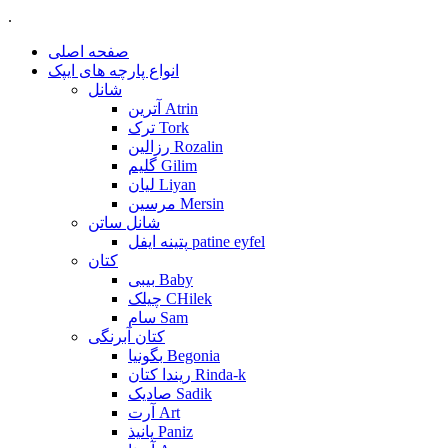
.
صفحه اصلی
انواع پارچه های ایپک
شانل
آترین Atrin
ترک Tork
رزالین Rozalin
گلیم Gilim
لیان Liyan
مرسین Mersin
شانل ساتن
پتینه ایفل patine eyfel
کتان
بیبی Baby
چیلک CHilek
سام Sam
کتان آبرنگی
بگونیا Begonia
ریندا کتان Rinda-k
صادیک Sadik
آرت Art
پانیذ Paniz