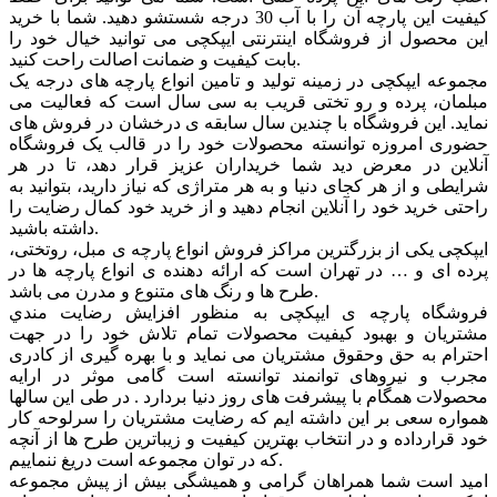
کیفیت این پارچه آن را با آب 30 درجه شستشو دهید. شما با خرید
این محصول از فروشگاه اینترنتی ایپکچی می توانید خیال خود را
بابت کیفیت و ضمانت اصالت راحت کنید.
مجموعه ایپکچی در زمینه تولید و تامین انواع پارچه های درجه یک
مبلمان، پرده و رو تختی قریب به سی سال است که فعالیت می
نماید. این فروشگاه با چندین سال سابقه ی درخشان در فروش های
حضوری امروزه توانسته محصولات خود را در قالب یک فروشگاه
آنلاین در معرض دید شما خریداران عزیز قرار دهد، تا در هر
شرایطی و از هر کجای دنیا و به هر متراژی که نیاز دارید، بتوانید به
راحتی خرید خود را آنلاین انجام دهید و از خرید خود کمال رضایت را
داشته باشید.
ایپکچی یکی از بزرگترین مراکز فروش انواع پارچه ی مبل، روتختی،
پرده ای و … در تهران است که ارائه دهنده ی انواع پارچه ها در
طرح ها و رنگ های متنوع و مدرن می باشد.
فروشگاه پارچه ی ایپکچی به منظور افزايش رضايت مندي
مشتريان و بهبود کيفيت محصولات تمام تلاش خود را در جهت
احترام به حق وحقوق مشتريان می نماید و با بهره گیری از کادری
مجرب و نیروهای توانمند توانسته است گامی موثر در ارايه
محصولات همگام با پیشرفت های روز دنیا بردارد . در طی این سالها
همواره سعی بر این داشته ایم که رضایت مشتریان را سرلوحه کار
خود قرارداده و در انتخاب بهترین کیفیت و زیباترین طرح ها از آنچه
که در توان مجموعه است دریغ ننماییم.
امید است شما همراهان گرامی و همیشگی بیش از پیش مجموعه