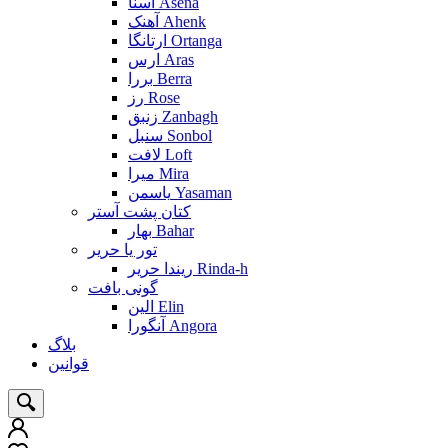
آسنا Asena
آهنک Ahenk
ارتانگا Ortanga
ارس Aras
بررا Berra
رز Rose
زنبق Zanbagh
سنبل Sonbol
لافت Loft
میرا Mira
یاسمن Yasaman
کتان پشت آستر
بهار Bahar
تور یا حریر
ریندا حریر Rinda-h
گونی بافت
الین Elin
آنگورا Angora
بلاگ
قوانین