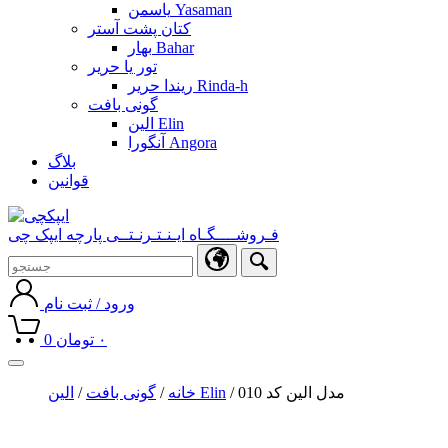
یاسمن Yasaman
کتان پشت آستر
بهار Bahar
تور یا حریر
ریندا حریر Rinda-h
گونی بافت
الین Elin
آنگورا Angora
بلاگ
قوانین
فـروشــــگـاه ایـنـتـرنـتــی پارچه ایپک چی
ورود / ثبت نام
۰
تومان
0
Toggle
navigation
/ مدل الین کد 010
الین Elin
خانه
/
گونی بافت
/