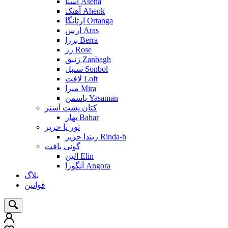
آسنا Asena
آهنک Ahenk
ارتانگا Ortanga
ارس Aras
بررا Berra
رز Rose
زنبق Zanbagh
سنبل Sonbol
لافت Loft
میرا Mira
یاسمن Yasaman
کتان پشت آستر
بهار Bahar
تور یا حریر
ریندا حریر Rinda-h
گونی بافت
الین Elin
آنگورا Angora
بلاگ
قوانین