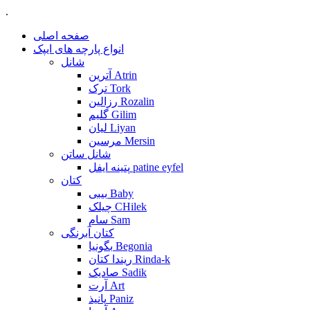
.
صفحه اصلی
انواع پارچه های ایپک
شانل
آترین Atrin
ترک Tork
رزالین Rozalin
گلیم Gilim
لیان Liyan
مرسین Mersin
شانل ساتن
پتینه ایفل patine eyfel
کتان
بیبی Baby
چیلک CHilek
سام Sam
کتان آبرنگی
بگونیا Begonia
ریندا کتان Rinda-k
صادیک Sadik
آرت Art
پانیذ Paniz