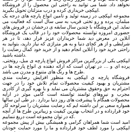
نخواهد داد. شما می توانید به راحتی این محصول را از فروشگاه
ایپکچی خریداری کرده و درب منزلتان تحویل بگیرید.
مجموعه ایپکچی در زمینه تولید و تامین انواع پارچه های درجه یک
مبلمان، پرده و رو تختی قریب به سی سال است که فعالیت می
نماید. این فروشگاه با چندین سال سابقه ی درخشان در فروش های
حضوری امروزه توانسته محصولات خود را در قالب یک فروشگاه
آنلاین در معرض دید شما خریداران عزیز قرار دهد، تا در هر
شرایطی و از هر کجای دنیا و به هر متراژی که نیاز دارید، بتوانید به
راحتی خرید خود را آنلاین انجام دهید و از خرید خود کمال رضایت را
داشته باشید.
ایپکچی یکی از بزرگترین مراکز فروش انواع پارچه ی مبل، روتختی،
پرده ای و … در تهران است که ارائه دهنده ی انواع پارچه ها در
طرح ها و رنگ های متنوع و مدرن می باشد.
فروشگاه پارچه ی ایپکچی به منظور افزايش رضايت مندي
مشتريان و بهبود کيفيت محصولات تمام تلاش خود را در جهت
احترام به حق وحقوق مشتريان می نماید و با بهره گیری از کادری
مجرب و نیروهای توانمند توانسته است گامی موثر در ارايه
محصولات همگام با پیشرفت های روز دنیا بردارد . در طی این سالها
همواره سعی بر این داشته ایم که رضایت مشتریان را سرلوحه کار
خود قرارداده و در انتخاب بهترین کیفیت و زیباترین طرح ها از آنچه
که در توان مجموعه است دریغ ننماییم.
امید است شما همراهان گرامی و همیشگی بیش از پیش مجموعه
ایپکچی را مورد لطف خود قرارداده و ما را مورد حمایت خودتان