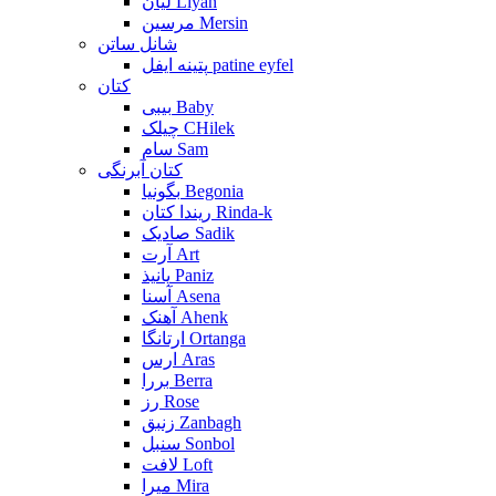
لیان Liyan
مرسین Mersin
شانل ساتن
پتینه ایفل patine eyfel
کتان
بیبی Baby
چیلک CHilek
سام Sam
کتان آبرنگی
بگونیا Begonia
ریندا کتان Rinda-k
صادیک Sadik
آرت Art
پانیذ Paniz
آسنا Asena
آهنک Ahenk
ارتانگا Ortanga
ارس Aras
بررا Berra
رز Rose
زنبق Zanbagh
سنبل Sonbol
لافت Loft
میرا Mira