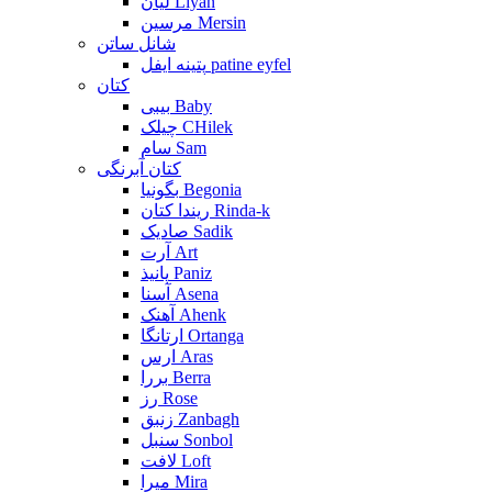
لیان Liyan
مرسین Mersin
شانل ساتن
پتینه ایفل patine eyfel
کتان
بیبی Baby
چیلک CHilek
سام Sam
کتان آبرنگی
بگونیا Begonia
ریندا کتان Rinda-k
صادیک Sadik
آرت Art
پانیذ Paniz
آسنا Asena
آهنک Ahenk
ارتانگا Ortanga
ارس Aras
بررا Berra
رز Rose
زنبق Zanbagh
سنبل Sonbol
لافت Loft
میرا Mira