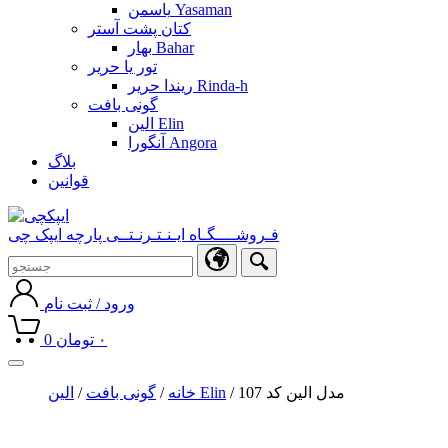
یاسمن Yasaman
کتان پشت آستر
بهار Bahar
تور یا حریر
ریندا حریر Rinda-h
گونی بافت
الین Elin
آنگورا Angora
بلاگ
قوانین
فـروشــــگـاه ایـنـتـرنـتــی پارچه ایپک چی
ورود / ثبت نام
۰
تومان
0
Toggle
navigation
/ مدل الین کد 107
الین Elin
خانه
/
گونی بافت
/