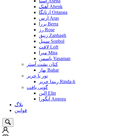
آسنا Asena
آهنک Ahenk
ارتانگا Ortanga
ارس Aras
بررا Berra
رز Rose
زنبق Zanbagh
سنبل Sonbol
لافت Loft
میرا Mira
یاسمن Yasaman
کتان پشت آستر
بهار Bahar
تور یا حریر
ریندا حریر Rinda-h
گونی بافت
الین Elin
آنگورا Angora
بلاگ
قوانین