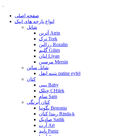
.
صفحه اصلی
انواع پارچه های ایپک
شانل
آترین Atrin
ترک Tork
رزالین Rozalin
گلیم Gilim
لیان Liyan
مرسین Mersin
شانل ساتن
پتینه ایفل patine eyfel
کتان
بیبی Baby
چیلک CHilek
سام Sam
کتان آبرنگی
بگونیا Begonia
ریندا کتان Rinda-k
صادیک Sadik
آرت Art
پانیذ Paniz