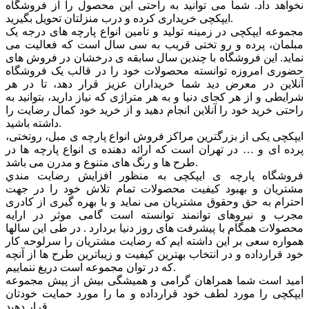
نخواهد داد. شما می توانید به راحتی این محصول را از فروشگاه
ایپکچی خریداری کرده و درب منزلتان تحویل بگیرید.
مجموعه ایپکچی در زمینه تولید و تامین انواع پارچه های درجه یک
مبلمان، پرده و رو تختی قریب به سی سال است که فعالیت می
نماید. این فروشگاه با چندین سال سابقه ی درخشان در فروش های
حضوری امروزه توانسته محصولات خود را در قالب یک فروشگاه
آنلاین در معرض دید شما خریداران عزیز قرار دهد، تا در هر
شرایطی و از هر کجای دنیا و به هر متراژی که نیاز دارید، بتوانید به
راحتی خرید خود را آنلاین انجام دهید و از خرید خود کمال رضایت را
داشته باشید.
ایپکچی یکی از بزرگترین مراکز فروش انواع پارچه ی مبل، روتختی،
پرده ای و … در تهران است که ارائه دهنده ی انواع پارچه ها در
طرح ها و رنگ های متنوع و مدرن می باشد.
فروشگاه پارچه ی ایپکچی به منظور افزايش رضايت مندي
مشتريان و بهبود کيفيت محصولات تمام تلاش خود را در جهت
احترام به حق وحقوق مشتريان می نماید و با بهره گیری از کادری
مجرب و نیروهای توانمند توانسته است گامی موثر در ارايه
محصولات همگام با پیشرفت های روز دنیا بردارد . در طی این سالها
همواره سعی بر این داشته ایم که رضایت مشتریان را سرلوحه کار
خود قرارداده و در انتخاب بهترین کیفیت و زیباترین طرح ها از آنچه
که در توان مجموعه است دریغ ننماییم.
امید است شما همراهان گرامی و همیشگی بیش از پیش مجموعه
ایپکچی را مورد لطف خود قرارداده و ما را مورد حمایت خودتان
قرار دهید.