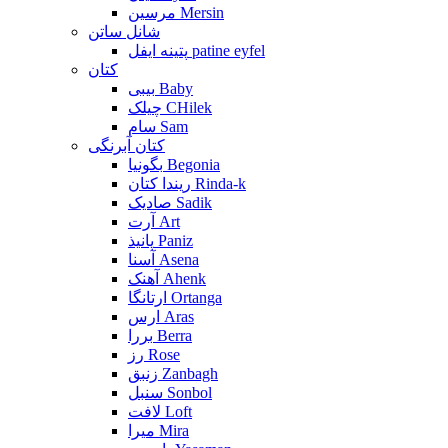
مرسین Mersin
شانل ساتن
پتینه ایفل patine eyfel
کتان
بیبی Baby
چیلک CHilek
سام Sam
کتان آبرنگی
بگونیا Begonia
ریندا کتان Rinda-k
صادیک Sadik
آرت Art
پانیذ Paniz
آسنا Asena
آهنک Ahenk
ارتانگا Ortanga
ارس Aras
بررا Berra
رز Rose
زنبق Zanbagh
سنبل Sonbol
لافت Loft
میرا Mira