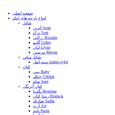
.
صفحه اصلی
انواع پارچه های ایپک
شانل
آترین Atrin
ترک Tork
رزالین Rozalin
گلیم Gilim
لیان Liyan
مرسین Mersin
شانل ساتن
پتینه ایفل patine eyfel
کتان
بیبی Baby
چیلک CHilek
سام Sam
کتان آبرنگی
بگونیا Begonia
ریندا کتان Rinda-k
صادیک Sadik
آرت Art
پانیذ Paniz