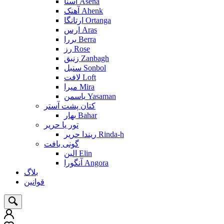
آسنا Asena
آهنک Ahenk
ارتانگا Ortanga
ارس Aras
بررا Berra
رز Rose
زنبق Zanbagh
سنبل Sonbol
لافت Loft
میرا Mira
یاسمن Yasaman
کتان پشت آستر
بهار Bahar
تور یا حریر
ریندا حریر Rinda-h
گونی بافت
الین Elin
آنگورا Angora
بلاگ
قوانین