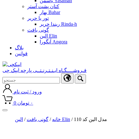
یاسمن Yasaman
کتان پشت آستر
بهار Bahar
تور یا حریر
ریندا حریر Rinda-h
گونی بافت
الین Elin
آنگورا Angora
بلاگ
قوانین
فـروشــــگـاه ایـنـتـرنـتــی پارچه ایپک چی
ورود / ثبت نام
۰
تومان
0
Toggle
navigation
/ مدل الین کد 110
الین Elin
خانه
/
گونی بافت
/