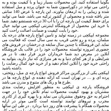
بگونیا استفاده کنید. این محصولات بسیار زیبا و با کیفیت بوده و به
راحتی می تواند در دکوراسیون شما به عنوان پرده و مبل استفاده
شده و زیبایی را به ارمغان بیاورند. این پارچه با عرض 140 سانتی
متر بافته شده و محصولی از کشور ترکیه می باشد. شما می توانید
برای حفظ کیفیت این پارچه آن را با آب 30 درجه شستشو دهید. شما
با خرید این محصول از فروشگاه اینترنتی ایپکچی می توانید خیال
خود را بابت کیفیت و ضمانت اصالت راحت کنید.
مجموعه ایپکچی در زمینه تولید و تامین انواع پارچه های درجه یک
مبلمان، پرده و رو تختی قریب به سی سال است که فعالیت می
نماید. این فروشگاه با چندین سال سابقه ی درخشان در فروش های
حضوری امروزه توانسته محصولات خود را در قالب یک فروشگاه
آنلاین در معرض دید شما خریداران عزیز قرار دهد، تا در هر
شرایطی و از هر کجای دنیا و به هر متراژی که نیاز دارید، بتوانید به
راحتی خرید خود را آنلاین انجام دهید و از خرید خود کمال رضایت را
داشته باشید.
ایپکچی یکی از بزرگترین مراکز فروش انواع پارچه ی مبل، روتختی،
پرده ای و … در تهران است که ارائه دهنده ی انواع پارچه ها در
طرح ها و رنگ های متنوع و مدرن می باشد.
فروشگاه پارچه ی ایپکچی به منظور افزايش رضايت مندي
مشتريان و بهبود کيفيت محصولات تمام تلاش خود را در جهت
احترام به حق وحقوق مشتريان می نماید و با بهره گیری از کادری
مجرب و نیروهای توانمند توانسته است گامی موثر در ارايه
محصولات همگام با پیشرفت های روز دنیا بردارد . در طی این سالها
همواره سعی بر این داشته ایم که رضایت مشتریان را سرلوحه کار