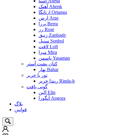
آسنا Asena
آهنک Ahenk
ارتانگا Ortanga
ارس Aras
بررا Berra
رز Rose
زنبق Zanbagh
سنبل Sonbol
لافت Loft
میرا Mira
یاسمن Yasaman
کتان پشت آستر
بهار Bahar
تور یا حریر
ریندا حریر Rinda-h
گونی بافت
الین Elin
آنگورا Angora
بلاگ
قوانین