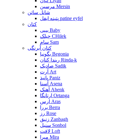
لیان Liyan
مرسین Mersin
شانل ساتن
پتینه ایفل patine eyfel
کتان
بیبی Baby
چیلک CHilek
سام Sam
کتان آبرنگی
بگونیا Begonia
ریندا کتان Rinda-k
صادیک Sadik
آرت Art
پانیذ Paniz
آسنا Asena
آهنک Ahenk
ارتانگا Ortanga
ارس Aras
بررا Berra
رز Rose
زنبق Zanbagh
سنبل Sonbol
لافت Loft
میرا Mira