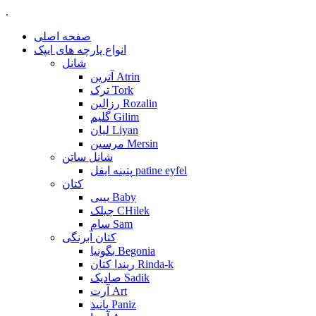
.
صفحه اصلی
انواع پارچه های ایپک
شانل
آترین Atrin
ترک Tork
رزالین Rozalin
گلیم Gilim
لیان Liyan
مرسین Mersin
شانل ساتن
پتینه ایفل patine eyfel
کتان
بیبی Baby
چیلک CHilek
سام Sam
کتان آبرنگی
بگونیا Begonia
ریندا کتان Rinda-k
صادیک Sadik
آرت Art
پانیذ Paniz