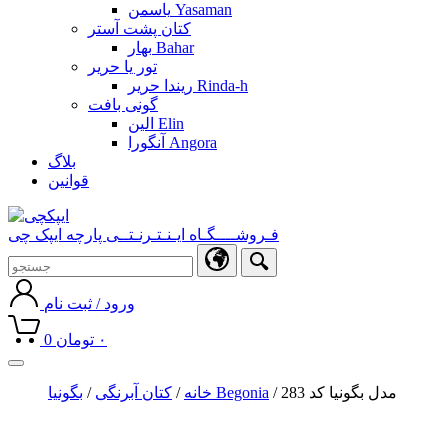
یاسمن Yasaman
کتان پشت آستر
بهار Bahar
تور یا حریر
ریندا حریر Rinda-h
گونی بافت
الین Elin
آنگورا Angora
بلاگ
قوانین
فـروشــــگـاه ایـنـتـرنـتــی پارچه ایپک چی
ورود / ثبت نام
۰
تومان
0
Toggle
navigation
/ مدل بگونیا کد 283
بگونیا Begonia
خانه
/
کتان آبرنگی
/