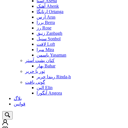
آسنا Asena
آهنک Ahenk
ارتانگا Ortanga
ارس Aras
بررا Berra
رز Rose
زنبق Zanbagh
سنبل Sonbol
لافت Loft
میرا Mira
یاسمن Yasaman
کتان پشت آستر
بهار Bahar
تور یا حریر
ریندا حریر Rinda-h
گونی بافت
الین Elin
آنگورا Angora
بلاگ
قوانین