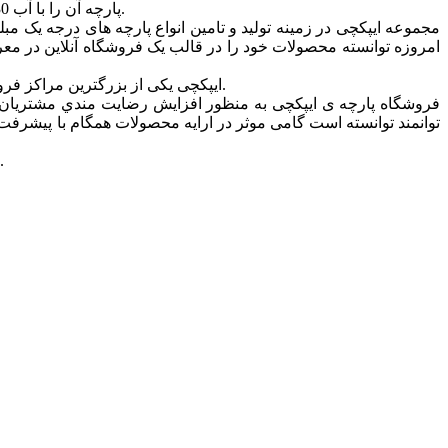
پارچه آن را با آب 30 درجه شستشو دهید. شما با خرید این محصول از فروشگاه اینترنتی ایپکچی می توانید خیال خود را بابت کیفیت و ضمانت اصالت راحت کنید.
مجموعه ایپکچی در زمینه تولید و تامین انواع پارچه های درجه یک
امروزه توانسته محصولات خود را در قالب یک فروشگاه آنلاین در معرض د
ایپکچی یکی از بزرگترین مراکز فروش انواع پارچه ی مبل، روتختی، پرده ای و … در تهران است که ارائه دهنده ی انواع پارچه ها در طرح ها و رنگ های متنوع و مدرن می باشد.
فروشگاه پارچه ی ایپکچی به منظور افزايش رضايت مندي مشتريان و
توانمند توانسته است گامی موثر در ارايه محصولات همگام با پیشرفت ه
امید است شما همراهان گرامی و همیشگی بیش از پیش مجموعه ایپکچی را مورد لطف خود قرارداده و ما را مورد حمایت خودتان قرار دهید.