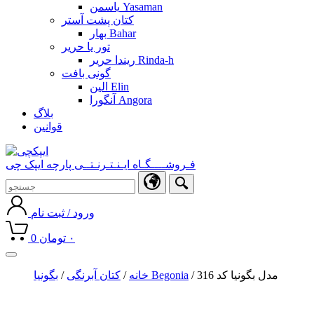
یاسمن Yasaman
کتان پشت آستر
بهار Bahar
تور یا حریر
ریندا حریر Rinda-h
گونی بافت
الین Elin
آنگورا Angora
بلاگ
قوانین
فـروشــــگـاه ایـنـتـرنـتــی پارچه ایپک چی
ورود / ثبت نام
۰
تومان
0
Toggle
navigation
/ مدل بگونیا کد 316
بگونیا Begonia
خانه
/
کتان آبرنگی
/