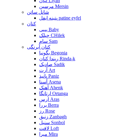
لیان Liyan
مرسین Mersin
شانل ساتن
پتینه ایفل patine eyfel
کتان
بیبی Baby
چیلک CHilek
سام Sam
کتان آبرنگی
بگونیا Begonia
ریندا کتان Rinda-k
صادیک Sadik
آرت Art
پانیذ Paniz
آسنا Asena
آهنک Ahenk
ارتانگا Ortanga
ارس Aras
بررا Berra
رز Rose
زنبق Zanbagh
سنبل Sonbol
لافت Loft
میرا Mira