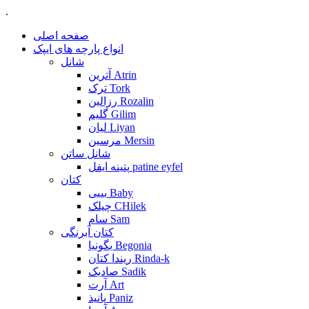
.
صفحه اصلی
انواع پارچه های ایپک
شانل
آترین Atrin
ترک Tork
رزالین Rozalin
گلیم Gilim
لیان Liyan
مرسین Mersin
شانل ساتن
پتینه ایفل patine eyfel
کتان
بیبی Baby
چیلک CHilek
سام Sam
کتان آبرنگی
بگونیا Begonia
ریندا کتان Rinda-k
صادیک Sadik
آرت Art
پانیذ Paniz