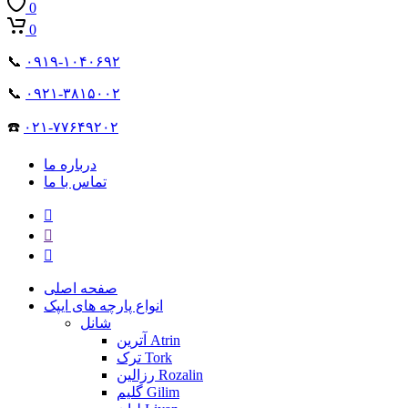
0
0
📞
۰۹۱۹-۱۰۴۰۶۹۲
📞
۰۹۲۱-۳۸۱۵۰۰۲
☎️
۰۲۱-۷۷۶۴۹۲۰۲
درباره ما
تماس با ما
صفحه اصلی
انواع پارچه های ایپک
شانل
آترین Atrin
ترک Tork
رزالین Rozalin
گلیم Gilim