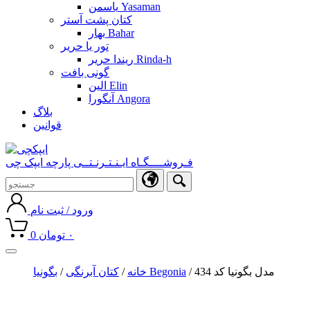
یاسمن Yasaman
کتان پشت آستر
بهار Bahar
تور یا حریر
ریندا حریر Rinda-h
گونی بافت
الین Elin
آنگورا Angora
بلاگ
قوانین
فـروشــــگـاه ایـنـتـرنـتــی پارچه ایپک چی
ورود / ثبت نام
۰
تومان
0
Toggle
navigation
/ مدل بگونیا کد 434
بگونیا Begonia
خانه
/
کتان آبرنگی
/