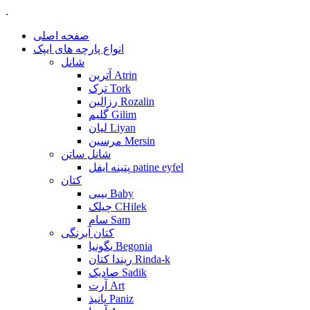
.
صفحه اصلی
انواع پارچه های ایپک
شانل
آترین Atrin
ترک Tork
رزالین Rozalin
گلیم Gilim
لیان Liyan
مرسین Mersin
شانل ساتن
پتینه ایفل patine eyfel
کتان
بیبی Baby
چیلک CHilek
سام Sam
کتان آبرنگی
بگونیا Begonia
ریندا کتان Rinda-k
صادیک Sadik
آرت Art
پانیذ Paniz