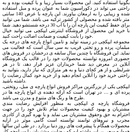
بگونیا استفاده کنید. این محصولات بسیار زیبا و با کیفیت بوده و به
راحتی می تواند در دکوراسیون شما به عنوان پرده و مبل استفاده
شده و زیبایی را به ارمغان بیاورند. این پارچه با عرض 140 سانتی
متر بافته شده و محصولی از کشور ترکیه می باشد. شما می توانید
برای حفظ کیفیت این پارچه آن را با آب 30 درجه شستشو دهید. شما
با خرید این محصول از فروشگاه اینترنتی ایپکچی می توانید خیال
خود را بابت کیفیت و ضمانت اصالت راحت کنید.
مجموعه ایپکچی در زمینه تولید و تامین انواع پارچه های درجه یک
مبلمان، پرده و رو تختی قریب به سی سال است که فعالیت می
نماید. این فروشگاه با چندین سال سابقه ی درخشان در فروش های
حضوری امروزه توانسته محصولات خود را در قالب یک فروشگاه
آنلاین در معرض دید شما خریداران عزیز قرار دهد، تا در هر
شرایطی و از هر کجای دنیا و به هر متراژی که نیاز دارید، بتوانید به
راحتی خرید خود را آنلاین انجام دهید و از خرید خود کمال رضایت را
داشته باشید.
ایپکچی یکی از بزرگترین مراکز فروش انواع پارچه ی مبل، روتختی،
پرده ای و … در تهران است که ارائه دهنده ی انواع پارچه ها در
طرح ها و رنگ های متنوع و مدرن می باشد.
فروشگاه پارچه ی ایپکچی به منظور افزايش رضايت مندي
مشتريان و بهبود کيفيت محصولات تمام تلاش خود را در جهت
احترام به حق وحقوق مشتريان می نماید و با بهره گیری از کادری
مجرب و نیروهای توانمند توانسته است گامی موثر در ارايه
محصولات همگام با پیشرفت های روز دنیا بردارد . در طی این سالها
همواره سعی بر این داشته ایم که رضایت مشتریان را سرلوحه کار