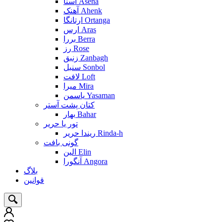
آسنا Asena
آهنک Ahenk
ارتانگا Ortanga
ارس Aras
بررا Berra
رز Rose
زنبق Zanbagh
سنبل Sonbol
لافت Loft
میرا Mira
یاسمن Yasaman
کتان پشت آستر
بهار Bahar
تور یا حریر
ریندا حریر Rinda-h
گونی بافت
الین Elin
آنگورا Angora
بلاگ
قوانین