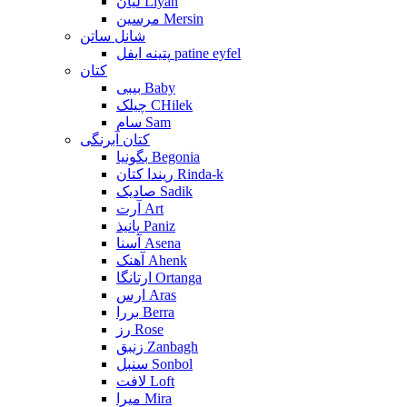
لیان Liyan
مرسین Mersin
شانل ساتن
پتینه ایفل patine eyfel
کتان
بیبی Baby
چیلک CHilek
سام Sam
کتان آبرنگی
بگونیا Begonia
ریندا کتان Rinda-k
صادیک Sadik
آرت Art
پانیذ Paniz
آسنا Asena
آهنک Ahenk
ارتانگا Ortanga
ارس Aras
بررا Berra
رز Rose
زنبق Zanbagh
سنبل Sonbol
لافت Loft
میرا Mira