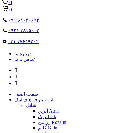
0
0
📞
۰۹۱۹-۱۰۴۰۶۹۲
📞
۰۹۲۱-۳۸۱۵۰۰۲
☎️
۰۲۱-۷۷۶۴۹۲۰۲
درباره ما
تماس با ما
صفحه اصلی
انواع پارچه های ایپک
شانل
آترین Atrin
ترک Tork
رزالین Rozalin
گلیم Gilim