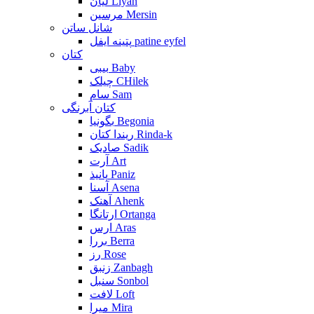
لیان Liyan
مرسین Mersin
شانل ساتن
پتینه ایفل patine eyfel
کتان
بیبی Baby
چیلک CHilek
سام Sam
کتان آبرنگی
بگونیا Begonia
ریندا کتان Rinda-k
صادیک Sadik
آرت Art
پانیذ Paniz
آسنا Asena
آهنک Ahenk
ارتانگا Ortanga
ارس Aras
بررا Berra
رز Rose
زنبق Zanbagh
سنبل Sonbol
لافت Loft
میرا Mira