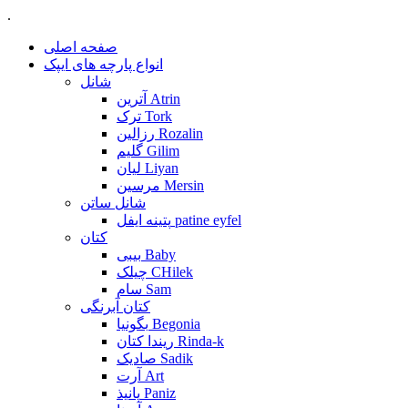
.
صفحه اصلی
انواع پارچه های ایپک
شانل
آترین Atrin
ترک Tork
رزالین Rozalin
گلیم Gilim
لیان Liyan
مرسین Mersin
شانل ساتن
پتینه ایفل patine eyfel
کتان
بیبی Baby
چیلک CHilek
سام Sam
کتان آبرنگی
بگونیا Begonia
ریندا کتان Rinda-k
صادیک Sadik
آرت Art
پانیذ Paniz