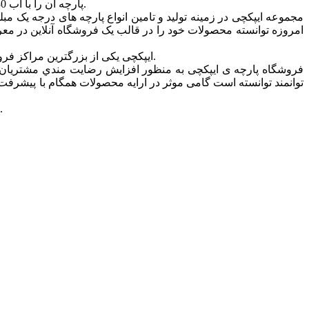
پارچه آن را با آب 30 درجه شستشو دهید. شما با خرید این محصول از فروشگاه اینترنتی ایپکچی می توانید خیال خود را بابت کیفیت و ضمانت اصالت راحت کنید.
مجموعه ایپکچی در زمینه تولید و تامین انواع پارچه های درجه یک
امروزه توانسته محصولات خود را در قالب یک فروشگاه آنلاین در معرض د
ایپکچی یکی از بزرگترین مراکز فروش انواع پارچه ی مبل، روتختی، پرده ای و … در تهران است که ارائه دهنده ی انواع پارچه ها در طرح ها و رنگ های متنوع و مدرن می باشد.
فروشگاه پارچه ی ایپکچی به منظور افزايش رضايت مندي مشتريان و
توانمند توانسته است گامی موثر در ارايه محصولات همگام با پیشرفت ه
امید است شما همراهان گرامی و همیشگی بیش از پیش مجموعه ایپکچی را مورد لطف خود قرارداده و ما را مورد حمایت خودتان قرار دهید.