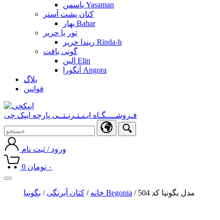
یاسمن Yasaman
کتان پشت آستر
بهار Bahar
تور یا حریر
ریندا حریر Rinda-h
گونی بافت
الین Elin
آنگورا Angora
بلاگ
قوانین
فـروشــــگـاه ایـنـتـرنـتــی پارچه ایپک چی
ورود / ثبت نام
۰
تومان
0
Toggle
navigation
/ مدل بگونیا کد 504
بگونیا Begonia
خانه
/
کتان آبرنگی
/