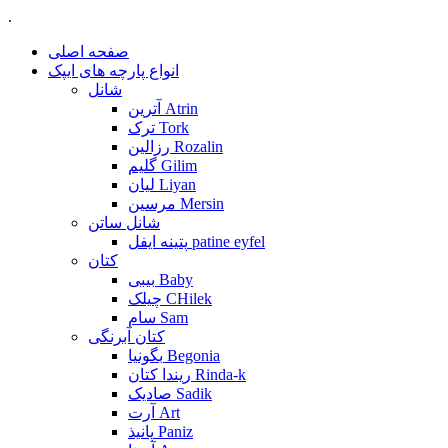
.
صفحه اصلی
انواع پارچه های ایپک
شانل
آترین Atrin
ترک Tork
رزالین Rozalin
گلیم Gilim
لیان Liyan
مرسین Mersin
شانل ساتن
پتینه ایفل patine eyfel
کتان
بیبی Baby
چیلک CHilek
سام Sam
کتان آبرنگی
بگونیا Begonia
ریندا کتان Rinda-k
صادیک Sadik
آرت Art
پانیذ Paniz