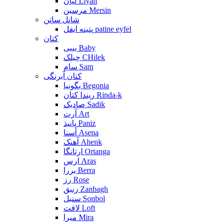
لیان Liyan
مرسین Mersin
شانل ساتن
پتینه ایفل patine eyfel
کتان
بیبی Baby
چیلک CHilek
سام Sam
کتان آبرنگی
بگونیا Begonia
ریندا کتان Rinda-k
صادیک Sadik
آرت Art
پانیذ Paniz
آسنا Asena
آهنک Ahenk
ارتانگا Ortanga
ارس Aras
بررا Berra
رز Rose
زنبق Zanbagh
سنبل Sonbol
لافت Loft
میرا Mira