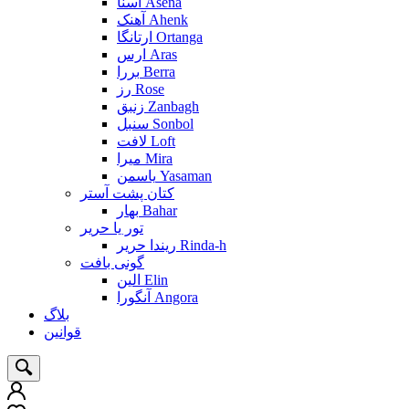
آسنا Asena
آهنک Ahenk
ارتانگا Ortanga
ارس Aras
بررا Berra
رز Rose
زنبق Zanbagh
سنبل Sonbol
لافت Loft
میرا Mira
یاسمن Yasaman
کتان پشت آستر
بهار Bahar
تور یا حریر
ریندا حریر Rinda-h
گونی بافت
الین Elin
آنگورا Angora
بلاگ
قوانین