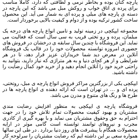
پارچه کتان بوده و بخاطر نرمی و لطافتی که دارد، کاملا مناسب
برای پرده ی اتاق خواب و روکش مبل می باشد که این پارچه در
دسته ی پارچه های مبلی و پرده ای به شمار می آید. این محصول
ساخت کشور ترکیه بوده و از دوام و کیفیت بالایی برخوردار است.
مجموعه ایپکچی در زمینه تولید و تامین انواع پارچه های درجه یک
مبلمان، پرده و رو تختی قریب به سی سال است که فعالیت می
نماید. این فروشگاه با چندین سال سابقه ی درخشان در فروش های
حضوری امروزه توانسته محصولات خود را در قالب یک فروشگاه
آنلاین در معرض دید شما خریداران عزیز قرار دهد، تا در هر
شرایطی و از هر کجای دنیا و به هر متراژی که نیاز دارید، بتوانید به
راحتی خرید خود را آنلاین انجام دهید و از خرید خود کمال رضایت را
داشته باشید.
ایپکچی یکی از بزرگترین مراکز فروش انواع پارچه ی مبل، روتختی،
پرده ای و … در تهران است که ارائه دهنده ی انواع پارچه ها در
طرح ها و رنگ های متنوع و مدرن می باشد.
فروشگاه پارچه ی ایپکچی به منظور افزايش رضايت مندي
مشتريان و بهبود کيفيت محصولات تمام تلاش خود را در جهت
احترام به حق وحقوق مشتريان می نماید و با بهره گیری از کادری
مجرب و نیروهای توانمند توانسته است گامی موثر در ارايه
محصولات همگام با پیشرفت های روز دنیا بردارد . در طی این سالها
همواره سعی بر این داشته ایم که رضایت مشتریان را سرلوحه کار