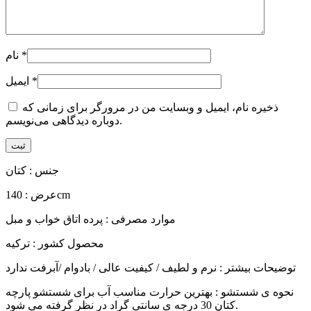
*
نام
*
ایمیل
ذخیره نام، ایمیل و وبسایت من در مرورگر برای زمانی که
دوباره دیدگاهی می‌نویسم.
جنس : کتان
عرض : 140cm
موارد مصرفی : پرده اتاق خواب و مبل
محصول کشور : ترکیه
توضیحات بیشتر : نرم و لطیف / کیفیت عالی / بادوام /آبرفت ندارد
نحوه ی شستشو : بهترین حرارت مناسب آب برای شستشو پارچه
کتان 30 درجه ی سانتی گراد در نظر گرفته می شود.