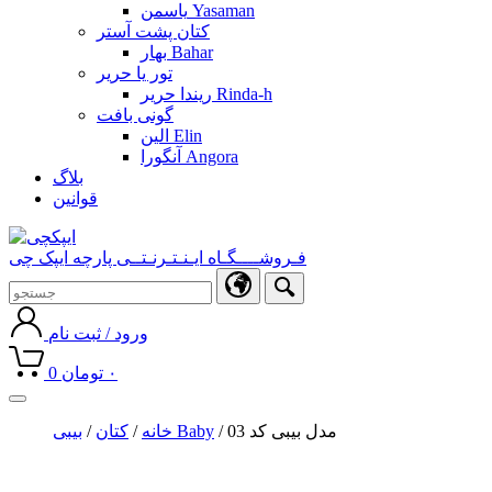
یاسمن Yasaman
کتان پشت آستر
بهار Bahar
تور یا حریر
ریندا حریر Rinda-h
گونی بافت
الین Elin
آنگورا Angora
بلاگ
قوانین
فـروشــــگـاه ایـنـتـرنـتــی پارچه ایپک چی
ورود / ثبت نام
۰
تومان
0
Toggle
navigation
/ مدل بیبی کد 03
بیبی Baby
خانه
/
کتان
/