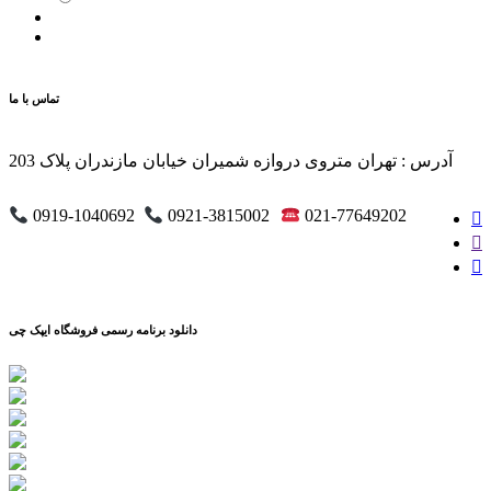
تماس با ما
آدرس : تهران متروی دروازه شمیران خیابان مازندران پلاک 203
0919-1040692
0921-3815002
021-77649202
دانلود برنامه رسمی فروشگاه ایپک چی