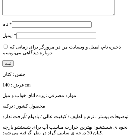
*
نام
*
ایمیل
ذخیره نام، ایمیل و وبسایت من در مرورگر برای زمانی که
دوباره دیدگاهی می‌نویسم.
جنس : کتان
عرض : 140cm
موارد مصرفی : پرده اتاق خواب و مبل
محصول کشور : ترکیه
توضیحات بیشتر : نرم و لطیف / کیفیت عالی / بادوام /آبرفت ندارد
نحوه ی شستشو : بهترین حرارت مناسب آب برای شستشو پارچه
کتان 30 درجه ی سانتی گراد در نظر گرفته می شود.