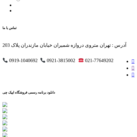
تماس با ما
آدرس : تهران متروی دروازه شمیران خیابان مازندران پلاک 203
0919-1040692
0921-3815002
021-77649202
دانلود برنامه رسمی فروشگاه ایپک چی