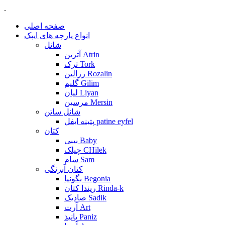
.
صفحه اصلی
انواع پارچه های ایپک
شانل
آترین Atrin
ترک Tork
رزالین Rozalin
گلیم Gilim
لیان Liyan
مرسین Mersin
شانل ساتن
پتینه ایفل patine eyfel
کتان
بیبی Baby
چیلک CHilek
سام Sam
کتان آبرنگی
بگونیا Begonia
ریندا کتان Rinda-k
صادیک Sadik
آرت Art
پانیذ Paniz