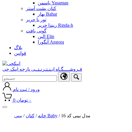
یاسمن Yasaman
کتان پشت آستر
بهار Bahar
تور یا حریر
ریندا حریر Rinda-h
گونی بافت
الین Elin
آنگورا Angora
بلاگ
قوانین
فـروشــــگـاه ایـنـتـرنـتــی پارچه ایپک چی
ورود / ثبت نام
۰
تومان
0
Toggle
navigation
/ مدل بیبی کد 16
بیبی Baby
خانه
/
کتان
/