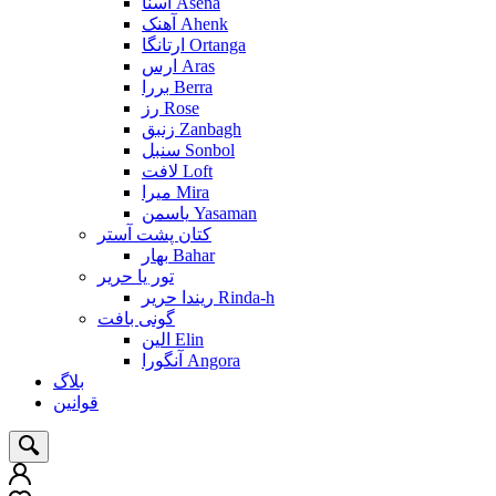
آسنا Asena
آهنک Ahenk
ارتانگا Ortanga
ارس Aras
بررا Berra
رز Rose
زنبق Zanbagh
سنبل Sonbol
لافت Loft
میرا Mira
یاسمن Yasaman
کتان پشت آستر
بهار Bahar
تور یا حریر
ریندا حریر Rinda-h
گونی بافت
الین Elin
آنگورا Angora
بلاگ
قوانین