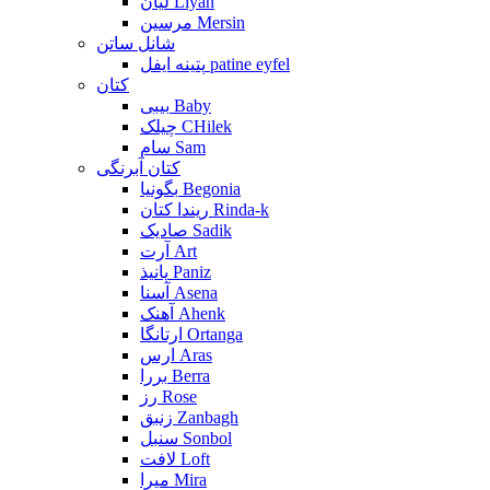
لیان Liyan
مرسین Mersin
شانل ساتن
پتینه ایفل patine eyfel
کتان
بیبی Baby
چیلک CHilek
سام Sam
کتان آبرنگی
بگونیا Begonia
ریندا کتان Rinda-k
صادیک Sadik
آرت Art
پانیذ Paniz
آسنا Asena
آهنک Ahenk
ارتانگا Ortanga
ارس Aras
بررا Berra
رز Rose
زنبق Zanbagh
سنبل Sonbol
لافت Loft
میرا Mira