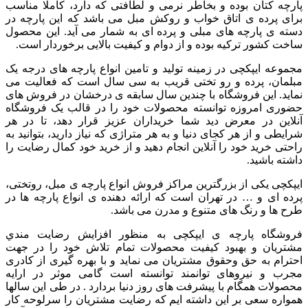
پارچه کتان بوده و بخاطر نرمی و لطافتی که دارد، کاملا مناسب
برای پرده ی اتاق خواب و روکش مبل می باشد که این پارچه در
دسته ی پارچه های مبلی و پرده ای به شمار می آید. این محصول
ساخت کشور ترکیه بوده و از دوام و کیفیت بالایی برخوردار است.
مجموعه ایپکچی در زمینه تولید و تامین انواع پارچه های درجه یک
مبلمان، پرده و رو تختی قریب به سی سال است که فعالیت می
نماید. این فروشگاه با چندین سال سابقه ی درخشان در فروش های
حضوری امروزه توانسته محصولات خود را در قالب یک فروشگاه
آنلاین در معرض دید شما خریداران عزیز قرار دهد، تا در هر
شرایطی و از هر کجای دنیا و به هر متراژی که نیاز دارید، بتوانید به
راحتی خرید خود را آنلاین انجام دهید و از خرید خود کمال رضایت را
داشته باشید.
ایپکچی یکی از بزرگترین مراکز فروش انواع پارچه ی مبل، روتختی،
پرده ای و … در تهران است که ارائه دهنده ی انواع پارچه ها در
طرح ها و رنگ های متنوع و مدرن می باشد.
فروشگاه پارچه ی ایپکچی به منظور افزايش رضايت مندي
مشتريان و بهبود کيفيت محصولات تمام تلاش خود را در جهت
احترام به حق وحقوق مشتريان می نماید و با بهره گیری از کادری
مجرب و نیروهای توانمند توانسته است گامی موثر در ارايه
محصولات همگام با پیشرفت های روز دنیا بردارد . در طی این سالها
همواره سعی بر این داشته ایم که رضایت مشتریان را سرلوحه کار