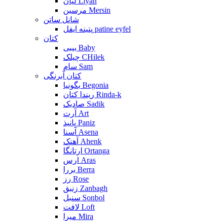
لیان Liyan
مرسین Mersin
شانل ساتن
پتینه ایفل patine eyfel
کتان
بیبی Baby
چیلک CHilek
سام Sam
کتان آبرنگی
بگونیا Begonia
ریندا کتان Rinda-k
صادیک Sadik
آرت Art
پانیذ Paniz
آسنا Asena
آهنک Ahenk
ارتانگا Ortanga
ارس Aras
بررا Berra
رز Rose
زنبق Zanbagh
سنبل Sonbol
لافت Loft
میرا Mira