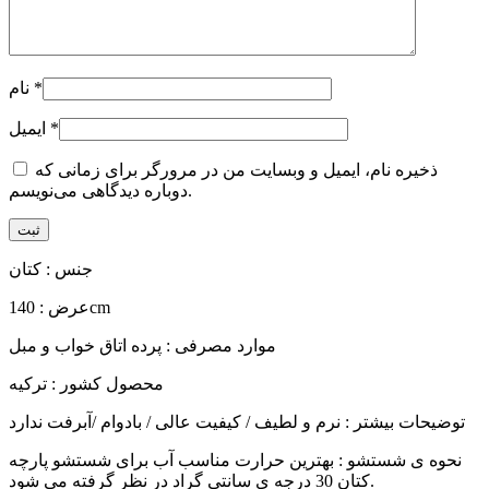
*
نام
*
ایمیل
ذخیره نام، ایمیل و وبسایت من در مرورگر برای زمانی که
دوباره دیدگاهی می‌نویسم.
جنس : کتان
عرض : 140cm
موارد مصرفی : پرده اتاق خواب و مبل
محصول کشور : ترکیه
توضیحات بیشتر : نرم و لطیف / کیفیت عالی / بادوام /آبرفت ندارد
نحوه ی شستشو : بهترین حرارت مناسب آب برای شستشو پارچه
کتان 30 درجه ی سانتی گراد در نظر گرفته می شود.