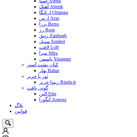
آسنا Asena
آهنک Ahenk
ارتانگا Ortanga
ارس Aras
بررا Berra
رز Rose
زنبق Zanbagh
سنبل Sonbol
لافت Loft
میرا Mira
یاسمن Yasaman
کتان پشت آستر
بهار Bahar
تور یا حریر
ریندا حریر Rinda-h
گونی بافت
الین Elin
آنگورا Angora
بلاگ
قوانین