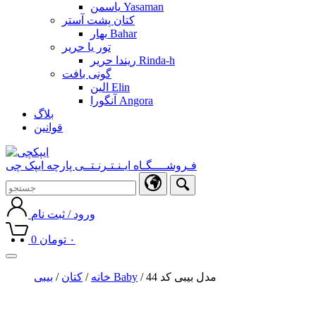
یاسمن Yasaman
کتان پشت آستر
بهار Bahar
تور یا حریر
ریندا حریر Rinda-h
گونی بافت
الین Elin
آنگورا Angora
بلاگ
قوانین
فـروشــــگـاه ایـنـتـرنـتــی پارچه ایپک چی
ورود / ثبت نام
۰
تومان
0
Toggle
navigation
/ مدل بیبی کد 44
بیبی Baby
خانه
/
کتان
/