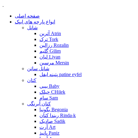
.
صفحه اصلی
انواع پارچه های ایپک
شانل
آترین Atrin
ترک Tork
رزالین Rozalin
گلیم Gilim
لیان Liyan
مرسین Mersin
شانل ساتن
پتینه ایفل patine eyfel
کتان
بیبی Baby
چیلک CHilek
سام Sam
کتان آبرنگی
بگونیا Begonia
ریندا کتان Rinda-k
صادیک Sadik
آرت Art
پانیذ Paniz