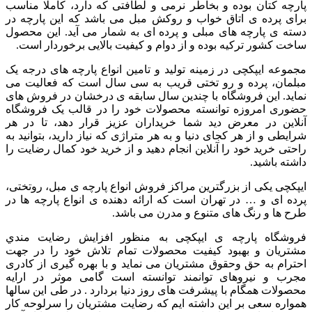
پارچه کتان بوده و بخاطر نرمی و لطافتی که دارد، کاملا مناسب
برای پرده ی اتاق خواب و روکش مبل می باشد که این پارچه در
دسته ی پارچه های مبلی و پرده ای به شمار می آید. این محصول
ساخت کشور ترکیه بوده و از دوام و کیفیت بالایی برخوردار است.
مجموعه ایپکچی در زمینه تولید و تامین انواع پارچه های درجه یک
مبلمان، پرده و رو تختی قریب به سی سال است که فعالیت می
نماید. این فروشگاه با چندین سال سابقه ی درخشان در فروش های
حضوری امروزه توانسته محصولات خود را در قالب یک فروشگاه
آنلاین در معرض دید شما خریداران عزیز قرار دهد، تا در هر
شرایطی و از هر کجای دنیا و به هر متراژی که نیاز دارید، بتوانید به
راحتی خرید خود را آنلاین انجام دهید و از خرید خود کمال رضایت را
داشته باشید.
ایپکچی یکی از بزرگترین مراکز فروش انواع پارچه ی مبل، روتختی،
پرده ای و … در تهران است که ارائه دهنده ی انواع پارچه ها در
طرح ها و رنگ های متنوع و مدرن می باشد.
فروشگاه پارچه ی ایپکچی به منظور افزايش رضايت مندي
مشتريان و بهبود کيفيت محصولات تمام تلاش خود را در جهت
احترام به حق وحقوق مشتريان می نماید و با بهره گیری از کادری
مجرب و نیروهای توانمند توانسته است گامی موثر در ارايه
محصولات همگام با پیشرفت های روز دنیا بردارد . در طی این سالها
همواره سعی بر این داشته ایم که رضایت مشتریان را سرلوحه کار