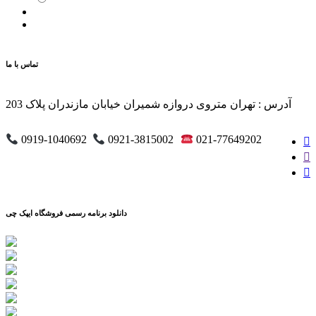
تماس با ما
آدرس : تهران متروی دروازه شمیران خیابان مازندران پلاک 203
0919-1040692
0921-3815002
021-77649202
دانلود برنامه رسمی فروشگاه ایپک چی