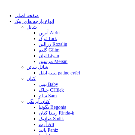
.
صفحه اصلی
انواع پارچه های ایپک
شانل
آترین Atrin
ترک Tork
رزالین Rozalin
گلیم Gilim
لیان Liyan
مرسین Mersin
شانل ساتن
پتینه ایفل patine eyfel
کتان
بیبی Baby
چیلک CHilek
سام Sam
کتان آبرنگی
بگونیا Begonia
ریندا کتان Rinda-k
صادیک Sadik
آرت Art
پانیذ Paniz