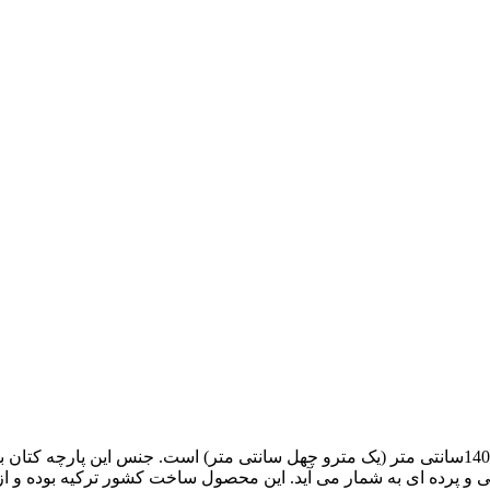
پارچه ی مدل بیبی که یک پارچه از جنس کتان می باشد، دارای عرض 140سانتی متر (یک مترو چهل سانتی
و پرده ای به شمار می آید. این محصول ساخت کشور ترکیه بوده و از 