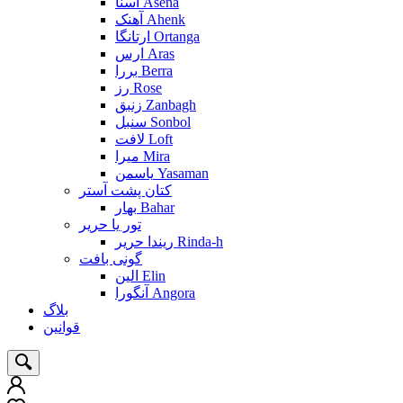
آسنا Asena
آهنک Ahenk
ارتانگا Ortanga
ارس Aras
بررا Berra
رز Rose
زنبق Zanbagh
سنبل Sonbol
لافت Loft
میرا Mira
یاسمن Yasaman
کتان پشت آستر
بهار Bahar
تور یا حریر
ریندا حریر Rinda-h
گونی بافت
الین Elin
آنگورا Angora
بلاگ
قوانین