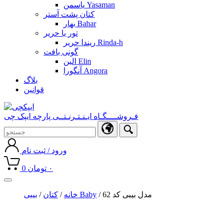
یاسمن Yasaman
کتان پشت آستر
بهار Bahar
تور یا حریر
ریندا حریر Rinda-h
گونی بافت
الین Elin
آنگورا Angora
بلاگ
قوانین
فـروشــــگـاه ایـنـتـرنـتــی پارچه ایپک چی
ورود / ثبت نام
۰
تومان
0
Toggle
navigation
/ مدل بیبی کد 62
بیبی Baby
خانه
/
کتان
/