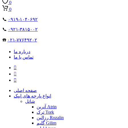
0
0
📞
۰۹۱۹-۱۰۴۰۶۹۲
📞
۰۹۲۱-۳۸۱۵۰۰۲
☎️
۰۲۱-۷۷۶۴۹۲۰۲
درباره ما
تماس با ما
صفحه اصلی
انواع پارچه های ایپک
شانل
آترین Atrin
ترک Tork
رزالین Rozalin
گلیم Gilim