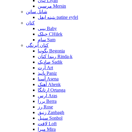
لیان Liyan
مرسین Mersin
شانل ساتن
پتینه ایفل patine eyfel
کتان
بیبی Baby
چیلک CHilek
سام Sam
کتان آبرنگی
بگونیا Begonia
ریندا کتان Rinda-k
صادیک Sadik
آرت Art
پانیذ Paniz
آسنا Asena
آهنک Ahenk
ارتانگا Ortanga
ارس Aras
بررا Berra
رز Rose
زنبق Zanbagh
سنبل Sonbol
لافت Loft
میرا Mira