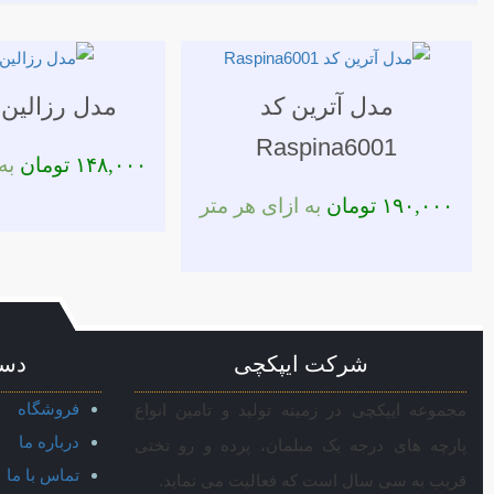
مدل آترین کد
مدل رزالین کد
Raspina6001
۱۴۸,۰۰۰
تومان
به 
۱۹۰,۰۰۰
تومان
به ازای هر متر
شرکت ایپکچی
دست
فروشگاه
مجموعه ایپکچی در زمینه تولید و تامین انواع
درباره ما
پارچه های درجه یک مبلمان، پرده و رو تختی
تماس با ما
قریب به سی سال است که فعالیت می نماید.