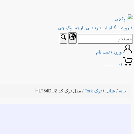
فـروشــــگـاه ایـنـتـرنـتــی پارچه ایپک چی
ورود / ثبت نام
0
۰
تومان
خانه
/
شانل
/
ترک Tork
/ مدل ترک کد HLT54DUZ