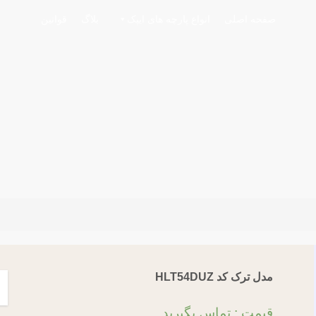
صفحه اصلی
انواع پارچه های ایپک
بلاگ
قوانین
مدل ترک کد HLT54DUZ
قیمت :
تماس بگیرید