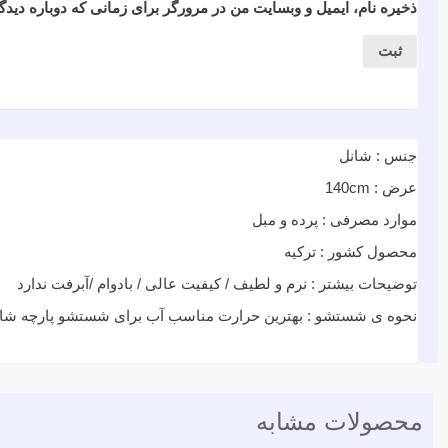
ذخیره نام، ایمیل و وبسایت من در مرورگر برای زمانی که دوباره دید
جنس : شانل
عرض : 140cm
موارد مصرفی : پرده و مبل
محصول کشور : ترکیه
توضیحات بیشتر : نرم و لطیف / کیفیت عالی / بادوام /آبرفت ندارد
نحوه ی شستشو : بهترین حرارت مناسب آب برای شستشو پارچه شانل ۳۰ درجه ی سانتی گراد در نظر گرفته می 
محصولات مشابه