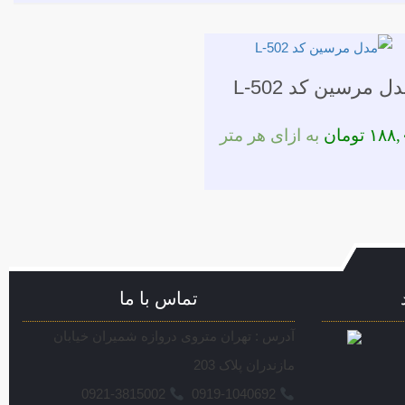
ل مرسین کد L-502
۱۸۸,
تومان
به ازای هر متر
تماس با ما
آدرس : تهران متروی دروازه شمیران خیابان
مازندران پلاک 203
0921-3815002
0919-1040692