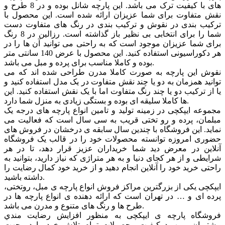
های با کیفیت ترک می باشد. این پارچه شانل بوده و در 8 طرح و
نقش متفاوت برای شما عزیزان ارائه شده است. این محصول با
ترکیب بندی در نقوش و ترکیب بندی در رنگ های متفاوت دست
شما را برای انتخابی بی نظیر باز گذاشته است. رزالین در 8 رنگ
برای شما عزیزان موجود است که به راحتی می توانید آن ها را در
هر دکوراسیونی استفاده کنید. این محصول با عرض 140 سانتی متر
بوده و کاملا مناسب برای پرده و مبل می باشد.
نقوش این پارچه به صورت کاملا مدرن طراحی شده اند که می
توانید همزمان به دو یا چند نقش متفاوت در یک مدل استفاده کنید و
یا از ترکیب دو یا چند رنگ متفاوت اما با یک نقش استفاده کنید. این
ها کاملا سلیقه ای بوده و بستگی زیادی به منزل شما دارد.
مجموعه ایپکچی در زمینه تولید و تامین انواع پارچه های درجه یک
مبلمان، پرده و رو تختی قریب به سی سال است که فعالیت می
نماید. این فروشگاه با چندین سال سابقه ی درخشان در فروش های
حضوری امروزه توانسته محصولات خود را در قالب یک فروشگاه
آنلاین در معرض دید شما خریداران عزیز قرار دهد، تا در هر
شرایطی و از هر کجای دنیا و به هر متراژی که نیاز دارید، بتوانید به
راحتی خرید خود را آنلاین انجام دهید و از خرید خود کمال رضایت را
داشته باشید.
ایپکچی یکی از بزرگترین مراکز فروش انواع پارچه ی مبل، روتختی،
پرده ای و … در تهران است که ارائه دهنده ی انواع پارچه ها در
طرح ها و رنگ های متنوع و مدرن می باشد.
فروشگاه پارچه ی ایپکچی به منظور افزايش رضايت مندي
مشتريان و بهبود کيفيت محصولات تمام تلاش خود را در جهت