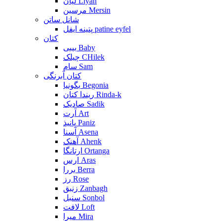
لیان Liyan
مرسین Mersin
شانل ساتن
پتینه ایفل patine eyfel
کتان
بیبی Baby
چیلک CHilek
سام Sam
کتان آبرنگی
بگونیا Begonia
ریندا کتان Rinda-k
صادیک Sadik
آرت Art
پانیذ Paniz
آسنا Asena
آهنک Ahenk
ارتانگا Ortanga
ارس Aras
بررا Berra
رز Rose
زنبق Zanbagh
سنبل Sonbol
لافت Loft
میرا Mira