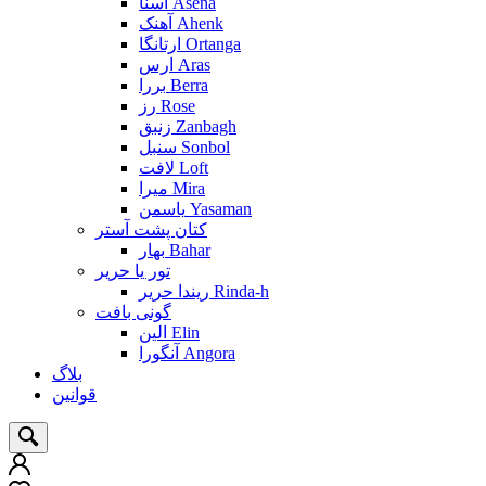
آسنا Asena
آهنک Ahenk
ارتانگا Ortanga
ارس Aras
بررا Berra
رز Rose
زنبق Zanbagh
سنبل Sonbol
لافت Loft
میرا Mira
یاسمن Yasaman
کتان پشت آستر
بهار Bahar
تور یا حریر
ریندا حریر Rinda-h
گونی بافت
الین Elin
آنگورا Angora
بلاگ
قوانین