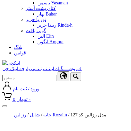
یاسمن Yasaman
کتان پشت آستر
بهار Bahar
تور یا حریر
ریندا حریر Rinda-h
گونی بافت
الین Elin
آنگورا Angora
بلاگ
قوانین
فـروشــــگـاه ایـنـتـرنـتــی پارچه ایپک چی
ورود / ثبت نام
۰
تومان
0
Toggle
navigation
/ مدل رزالین کد 127
رزالین Rozalin
خانه
/
شانل
/