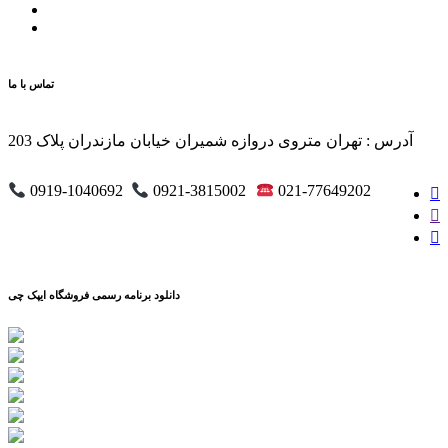
تماس با ما
آدرس : تهران متروی دروازه شمیران خیابان مازندران پلاک 203
0919-1040692
0921-3815002
021-77649202
دانلود برنامه رسمی فروشگاه ایپک چی