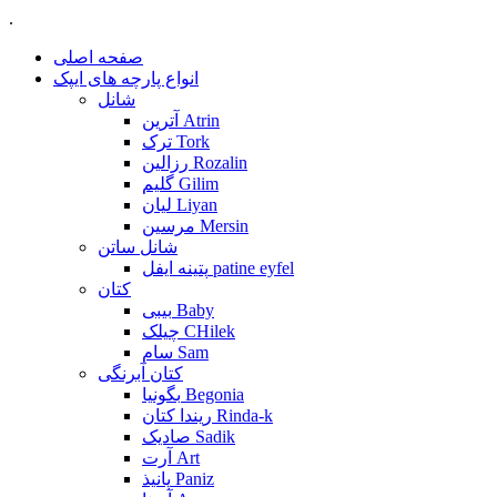
.
صفحه اصلی
انواع پارچه های ایپک
شانل
آترین Atrin
ترک Tork
رزالین Rozalin
گلیم Gilim
لیان Liyan
مرسین Mersin
شانل ساتن
پتینه ایفل patine eyfel
کتان
بیبی Baby
چیلک CHilek
سام Sam
کتان آبرنگی
بگونیا Begonia
ریندا کتان Rinda-k
صادیک Sadik
آرت Art
پانیذ Paniz