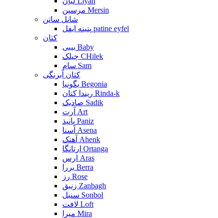
لیان Liyan
مرسین Mersin
شانل ساتن
پتینه ایفل patine eyfel
کتان
بیبی Baby
چیلک CHilek
سام Sam
کتان آبرنگی
بگونیا Begonia
ریندا کتان Rinda-k
صادیک Sadik
آرت Art
پانیذ Paniz
آسنا Asena
آهنک Ahenk
ارتانگا Ortanga
ارس Aras
بررا Berra
رز Rose
زنبق Zanbagh
سنبل Sonbol
لافت Loft
میرا Mira