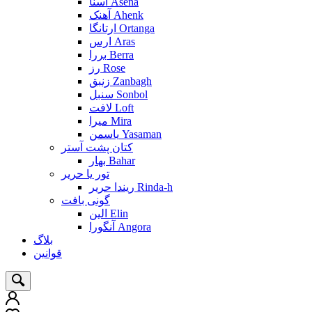
آسنا Asena
آهنک Ahenk
ارتانگا Ortanga
ارس Aras
بررا Berra
رز Rose
زنبق Zanbagh
سنبل Sonbol
لافت Loft
میرا Mira
یاسمن Yasaman
کتان پشت آستر
بهار Bahar
تور یا حریر
ریندا حریر Rinda-h
گونی بافت
الین Elin
آنگورا Angora
بلاگ
قوانین