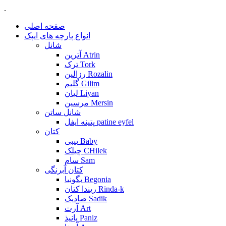
.
صفحه اصلی
انواع پارچه های ایپک
شانل
آترین Atrin
ترک Tork
رزالین Rozalin
گلیم Gilim
لیان Liyan
مرسین Mersin
شانل ساتن
پتینه ایفل patine eyfel
کتان
بیبی Baby
چیلک CHilek
سام Sam
کتان آبرنگی
بگونیا Begonia
ریندا کتان Rinda-k
صادیک Sadik
آرت Art
پانیذ Paniz