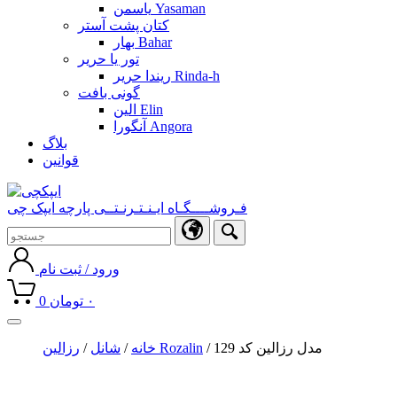
یاسمن Yasaman
کتان پشت آستر
بهار Bahar
تور یا حریر
ریندا حریر Rinda-h
گونی بافت
الین Elin
آنگورا Angora
بلاگ
قوانین
فـروشــــگـاه ایـنـتـرنـتــی پارچه ایپک چی
ورود / ثبت نام
۰
تومان
0
Toggle
navigation
/ مدل رزالین کد 129
رزالین Rozalin
خانه
/
شانل
/