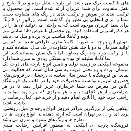
های با کیفیت ترک می باشد. این پارچه شانل بوده و در 8 طرح و
نقش متفاوت برای شما عزیزان ارائه شده است. این محصول با
ترکیب بندی در نقوش و ترکیب بندی در رنگ های متفاوت دست
شما را برای انتخابی بی نظیر باز گذاشته است. رزالین در 8 رنگ
برای شما عزیزان موجود است که به راحتی می توانید آن ها را در
هر دکوراسیونی استفاده کنید. این محصول با عرض 140 سانتی متر
بوده و کاملا مناسب برای پرده و مبل می باشد.
نقوش این پارچه به صورت کاملا مدرن طراحی شده اند که می
توانید همزمان به دو یا چند نقش متفاوت در یک مدل استفاده کنید و
یا از ترکیب دو یا چند رنگ متفاوت اما با یک نقش استفاده کنید. این
ها کاملا سلیقه ای بوده و بستگی زیادی به منزل شما دارد.
مجموعه ایپکچی در زمینه تولید و تامین انواع پارچه های درجه یک
مبلمان، پرده و رو تختی قریب به سی سال است که فعالیت می
نماید. این فروشگاه با چندین سال سابقه ی درخشان در فروش های
حضوری امروزه توانسته محصولات خود را در قالب یک فروشگاه
آنلاین در معرض دید شما خریداران عزیز قرار دهد، تا در هر
شرایطی و از هر کجای دنیا و به هر متراژی که نیاز دارید، بتوانید به
راحتی خرید خود را آنلاین انجام دهید و از خرید خود کمال رضایت را
داشته باشید.
ایپکچی یکی از بزرگترین مراکز فروش انواع پارچه ی مبل، روتختی،
پرده ای و … در تهران است که ارائه دهنده ی انواع پارچه ها در
طرح ها و رنگ های متنوع و مدرن می باشد.
فروشگاه پارچه ی ایپکچی به منظور افزايش رضايت مندي
مشتريان و بهبود کيفيت محصولات تمام تلاش خود را در جهت