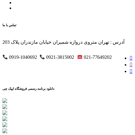
تماس با ما
آدرس : تهران متروی دروازه شمیران خیابان مازندران پلاک 203
0919-1040692
0921-3815002
021-77649202
دانلود برنامه رسمی فروشگاه ایپک چی