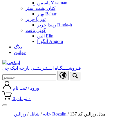
یاسمن Yasaman
کتان پشت آستر
بهار Bahar
تور یا حریر
ریندا حریر Rinda-h
گونی بافت
الین Elin
آنگورا Angora
بلاگ
قوانین
فـروشــــگـاه ایـنـتـرنـتــی پارچه ایپک چی
ورود / ثبت نام
۰
تومان
0
Toggle
navigation
/ مدل رزالین کد 137
رزالین Rozalin
خانه
/
شانل
/