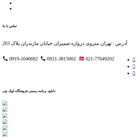
تماس با ما
آدرس : تهران متروی دروازه شمیران خیابان مازندران پلاک 203
0919-1040692
0921-3815002
021-77649202
دانلود برنامه رسمی فروشگاه ایپک چی