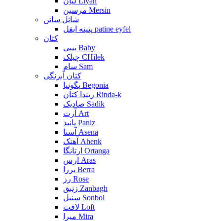
لیان Liyan
مرسین Mersin
شانل ساتن
پتینه ایفل patine eyfel
کتان
بیبی Baby
چیلک CHilek
سام Sam
کتان آبرنگی
بگونیا Begonia
ریندا کتان Rinda-k
صادیک Sadik
آرت Art
پانیذ Paniz
آسنا Asena
آهنک Ahenk
ارتانگا Ortanga
ارس Aras
بررا Berra
رز Rose
زنبق Zanbagh
سنبل Sonbol
لافت Loft
میرا Mira