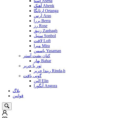
آسنا Asena
آهنک Ahenk
ارتانگا Ortanga
ارس Aras
بررا Berra
رز Rose
زنبق Zanbagh
سنبل Sonbol
لافت Loft
میرا Mira
یاسمن Yasaman
کتان پشت آستر
بهار Bahar
تور یا حریر
ریندا حریر Rinda-h
گونی بافت
الین Elin
آنگورا Angora
بلاگ
قوانین