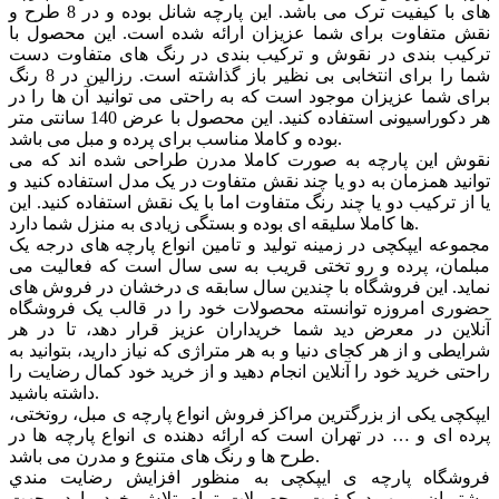
های با کیفیت ترک می باشد. این پارچه شانل بوده و در 8 طرح و
نقش متفاوت برای شما عزیزان ارائه شده است. این محصول با
ترکیب بندی در نقوش و ترکیب بندی در رنگ های متفاوت دست
شما را برای انتخابی بی نظیر باز گذاشته است. رزالین در 8 رنگ
برای شما عزیزان موجود است که به راحتی می توانید آن ها را در
هر دکوراسیونی استفاده کنید. این محصول با عرض 140 سانتی متر
بوده و کاملا مناسب برای پرده و مبل می باشد.
نقوش این پارچه به صورت کاملا مدرن طراحی شده اند که می
توانید همزمان به دو یا چند نقش متفاوت در یک مدل استفاده کنید و
یا از ترکیب دو یا چند رنگ متفاوت اما با یک نقش استفاده کنید. این
ها کاملا سلیقه ای بوده و بستگی زیادی به منزل شما دارد.
مجموعه ایپکچی در زمینه تولید و تامین انواع پارچه های درجه یک
مبلمان، پرده و رو تختی قریب به سی سال است که فعالیت می
نماید. این فروشگاه با چندین سال سابقه ی درخشان در فروش های
حضوری امروزه توانسته محصولات خود را در قالب یک فروشگاه
آنلاین در معرض دید شما خریداران عزیز قرار دهد، تا در هر
شرایطی و از هر کجای دنیا و به هر متراژی که نیاز دارید، بتوانید به
راحتی خرید خود را آنلاین انجام دهید و از خرید خود کمال رضایت را
داشته باشید.
ایپکچی یکی از بزرگترین مراکز فروش انواع پارچه ی مبل، روتختی،
پرده ای و … در تهران است که ارائه دهنده ی انواع پارچه ها در
طرح ها و رنگ های متنوع و مدرن می باشد.
فروشگاه پارچه ی ایپکچی به منظور افزايش رضايت مندي
مشتريان و بهبود کيفيت محصولات تمام تلاش خود را در جهت