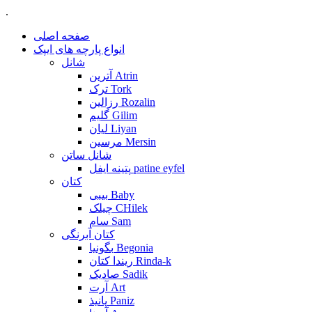
.
صفحه اصلی
انواع پارچه های ایپک
شانل
آترین Atrin
ترک Tork
رزالین Rozalin
گلیم Gilim
لیان Liyan
مرسین Mersin
شانل ساتن
پتینه ایفل patine eyfel
کتان
بیبی Baby
چیلک CHilek
سام Sam
کتان آبرنگی
بگونیا Begonia
ریندا کتان Rinda-k
صادیک Sadik
آرت Art
پانیذ Paniz