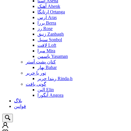
آسنا Asena
آهنک Ahenk
ارتانگا Ortanga
ارس Aras
بررا Berra
رز Rose
زنبق Zanbagh
سنبل Sonbol
لافت Loft
میرا Mira
یاسمن Yasaman
کتان پشت آستر
بهار Bahar
تور یا حریر
ریندا حریر Rinda-h
گونی بافت
الین Elin
آنگورا Angora
بلاگ
قوانین