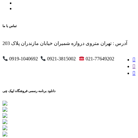
تماس با ما
آدرس : تهران متروی دروازه شمیران خیابان مازندران پلاک 203
0919-1040692
0921-3815002
021-77649202
دانلود برنامه رسمی فروشگاه ایپک چی