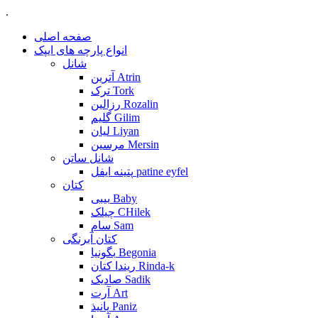
.
صفحه اصلی
انواع پارچه های ایپک
شانل
آترین Atrin
ترک Tork
رزالین Rozalin
گلیم Gilim
لیان Liyan
مرسین Mersin
شانل ساتن
پتینه ایفل patine eyfel
کتان
بیبی Baby
چیلک CHilek
سام Sam
کتان آبرنگی
بگونیا Begonia
ریندا کتان Rinda-k
صادیک Sadik
آرت Art
پانیذ Paniz