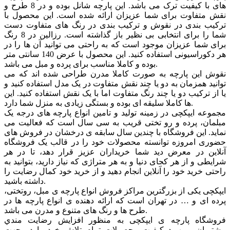
های با کیفیت ترک می باشد. این پارچه شانل بوده و در 8 طرح و
نقش متفاوت برای شما عزیزان ارائه شده است. این محصول با
ترکیب بندی در نقوش و ترکیب بندی در رنگ های متفاوت دست
شما را برای انتخابی بی نظیر باز گذاشته است. رزالین در 8 رنگ
برای شما عزیزان موجود است که به راحتی می توانید آن ها را در
هر دکوراسیونی استفاده کنید. این محصول با عرض 140 سانتی متر
بوده و کاملا مناسب برای پرده و مبل می باشد.
نقوش این پارچه به صورت کاملا مدرن طراحی شده اند که می
توانید همزمان به دو یا چند نقش متفاوت در یک مدل استفاده کنید و
یا از ترکیب دو یا چند رنگ متفاوت اما با یک نقش استفاده کنید. این
ها کاملا سلیقه ای بوده و بستگی زیادی به منزل شما دارد.
مجموعه ایپکچی در زمینه تولید و تامین انواع پارچه های درجه یک
مبلمان، پرده و رو تختی قریب به سی سال است که فعالیت می
نماید. این فروشگاه با چندین سال سابقه ی درخشان در فروش های
حضوری امروزه توانسته محصولات خود را در قالب یک فروشگاه
آنلاین در معرض دید شما خریداران عزیز قرار دهد، تا در هر
شرایطی و از هر کجای دنیا و به هر متراژی که نیاز دارید، بتوانید به
راحتی خرید خود را آنلاین انجام دهید و از خرید خود کمال رضایت را
داشته باشید.
ایپکچی یکی از بزرگترین مراکز فروش انواع پارچه ی مبل، روتختی،
پرده ای و … در تهران است که ارائه دهنده ی انواع پارچه ها در
طرح ها و رنگ های متنوع و مدرن می باشد.
فروشگاه پارچه ی ایپکچی به منظور افزايش رضايت مندي
مشتريان و بهبود کيفيت محصولات تمام تلاش خود را در جهت