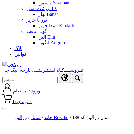
یاسمن Yasaman
کتان پشت آستر
بهار Bahar
تور یا حریر
ریندا حریر Rinda-h
گونی بافت
الین Elin
آنگورا Angora
بلاگ
قوانین
فـروشــــگـاه ایـنـتـرنـتــی پارچه ایپک چی
ورود / ثبت نام
۰
تومان
0
Toggle
navigation
/ مدل رزالین کد 138
رزالین Rozalin
خانه
/
شانل
/