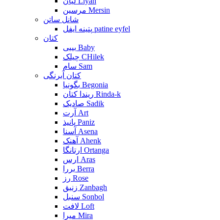
لیان Liyan
مرسین Mersin
شانل ساتن
پتینه ایفل patine eyfel
کتان
بیبی Baby
چیلک CHilek
سام Sam
کتان آبرنگی
بگونیا Begonia
ریندا کتان Rinda-k
صادیک Sadik
آرت Art
پانیذ Paniz
آسنا Asena
آهنک Ahenk
ارتانگا Ortanga
ارس Aras
بررا Berra
رز Rose
زنبق Zanbagh
سنبل Sonbol
لافت Loft
میرا Mira