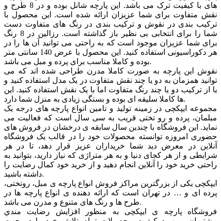
های با کیفیت ترک می باشد. این پارچه شانل بوده و در 8 طرح و
نقش متفاوت برای شما عزیزان ارائه شده است. این محصول با
ترکیب بندی در نقوش و ترکیب بندی در رنگ های متفاوت دست
شما را برای انتخابی بی نظیر باز گذاشته است. رزالین در 8 رنگ
برای شما عزیزان موجود است که به راحتی می توانید آن ها را در
هر دکوراسیونی استفاده کنید. این محصول با عرض 140 سانتی متر
بوده و کاملا مناسب برای پرده و مبل می باشد.
نقوش این پارچه به صورت کاملا مدرن طراحی شده اند که می
توانید همزمان به دو یا چند نقش متفاوت در یک مدل استفاده کنید و
یا از ترکیب دو یا چند رنگ متفاوت اما با یک نقش استفاده کنید. این
ها کاملا سلیقه ای بوده و بستگی زیادی به منزل شما دارد.
مجموعه ایپکچی در زمینه تولید و تامین انواع پارچه های درجه یک
مبلمان، پرده و رو تختی قریب به سی سال است که فعالیت می
نماید. این فروشگاه با چندین سال سابقه ی درخشان در فروش های
حضوری امروزه توانسته محصولات خود را در قالب یک فروشگاه
آنلاین در معرض دید شما خریداران عزیز قرار دهد، تا در هر
شرایطی و از هر کجای دنیا و به هر متراژی که نیاز دارید، بتوانید به
راحتی خرید خود را آنلاین انجام دهید و از خرید خود کمال رضایت را
داشته باشید.
ایپکچی یکی از بزرگترین مراکز فروش انواع پارچه ی مبل، روتختی،
پرده ای و … در تهران است که ارائه دهنده ی انواع پارچه ها در
طرح ها و رنگ های متنوع و مدرن می باشد.
فروشگاه پارچه ی ایپکچی به منظور افزايش رضايت مندي
مشتريان و بهبود کيفيت محصولات تمام تلاش خود را در جهت