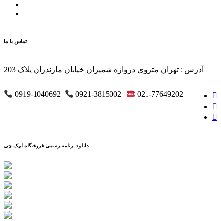
تماس با ما
آدرس : تهران متروی دروازه شمیران خیابان مازندران پلاک 203
0919-1040692
0921-3815002
021-77649202
دانلود برنامه رسمی فروشگاه ایپک چی