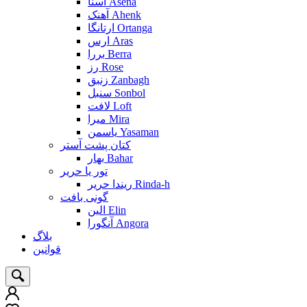
آسنا Asena
آهنک Ahenk
ارتانگا Ortanga
ارس Aras
بررا Berra
رز Rose
زنبق Zanbagh
سنبل Sonbol
لافت Loft
میرا Mira
یاسمن Yasaman
کتان پشت آستر
بهار Bahar
تور یا حریر
ریندا حریر Rinda-h
گونی بافت
الین Elin
آنگورا Angora
بلاگ
قوانین