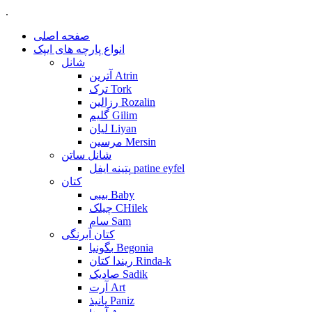
.
صفحه اصلی
انواع پارچه های ایپک
شانل
آترین Atrin
ترک Tork
رزالین Rozalin
گلیم Gilim
لیان Liyan
مرسین Mersin
شانل ساتن
پتینه ایفل patine eyfel
کتان
بیبی Baby
چیلک CHilek
سام Sam
کتان آبرنگی
بگونیا Begonia
ریندا کتان Rinda-k
صادیک Sadik
آرت Art
پانیذ Paniz