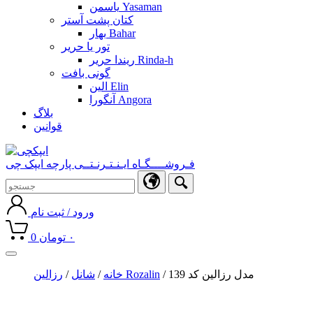
یاسمن Yasaman
کتان پشت آستر
بهار Bahar
تور یا حریر
ریندا حریر Rinda-h
گونی بافت
الین Elin
آنگورا Angora
بلاگ
قوانین
فـروشــــگـاه ایـنـتـرنـتــی پارچه ایپک چی
ورود / ثبت نام
۰
تومان
0
Toggle
navigation
/ مدل رزالین کد 139
رزالین Rozalin
خانه
/
شانل
/