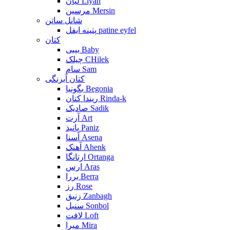
لیان Liyan
مرسین Mersin
شانل ساتن
پتینه ایفل patine eyfel
کتان
بیبی Baby
چیلک CHilek
سام Sam
کتان آبرنگی
بگونیا Begonia
ریندا کتان Rinda-k
صادیک Sadik
آرت Art
پانیذ Paniz
آسنا Asena
آهنک Ahenk
ارتانگا Ortanga
ارس Aras
بررا Berra
رز Rose
زنبق Zanbagh
سنبل Sonbol
لافت Loft
میرا Mira