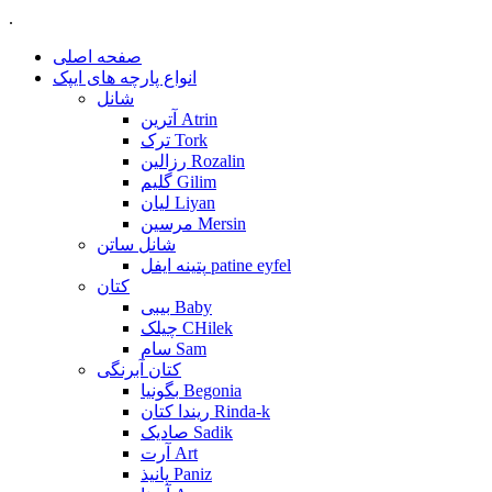
.
صفحه اصلی
انواع پارچه های ایپک
شانل
آترین Atrin
ترک Tork
رزالین Rozalin
گلیم Gilim
لیان Liyan
مرسین Mersin
شانل ساتن
پتینه ایفل patine eyfel
کتان
بیبی Baby
چیلک CHilek
سام Sam
کتان آبرنگی
بگونیا Begonia
ریندا کتان Rinda-k
صادیک Sadik
آرت Art
پانیذ Paniz