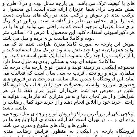
های با کیفیت ترک می باشد. این پارچه شانل بوده و در 8 طرح و
نقش متفاوت برای شما عزیزان ارائه شده است. این محصول با
ترکیب بندی در نقوش و ترکیب بندی در رنگ های متفاوت دست
شما را برای انتخابی بی نظیر باز گذاشته است. رزالین در 8 رنگ
برای شما عزیزان موجود است که به راحتی می توانید آن ها را در
هر دکوراسیونی استفاده کنید. این محصول با عرض 140 سانتی متر
بوده و کاملا مناسب برای پرده و مبل می باشد.
نقوش این پارچه به صورت کاملا مدرن طراحی شده اند که می
توانید همزمان به دو یا چند نقش متفاوت در یک مدل استفاده کنید و
یا از ترکیب دو یا چند رنگ متفاوت اما با یک نقش استفاده کنید. این
ها کاملا سلیقه ای بوده و بستگی زیادی به منزل شما دارد.
مجموعه ایپکچی در زمینه تولید و تامین انواع پارچه های درجه یک
مبلمان، پرده و رو تختی قریب به سی سال است که فعالیت می
نماید. این فروشگاه با چندین سال سابقه ی درخشان در فروش های
حضوری امروزه توانسته محصولات خود را در قالب یک فروشگاه
آنلاین در معرض دید شما خریداران عزیز قرار دهد، تا در هر
شرایطی و از هر کجای دنیا و به هر متراژی که نیاز دارید، بتوانید به
راحتی خرید خود را آنلاین انجام دهید و از خرید خود کمال رضایت را
داشته باشید.
ایپکچی یکی از بزرگترین مراکز فروش انواع پارچه ی مبل، روتختی،
پرده ای و … در تهران است که ارائه دهنده ی انواع پارچه ها در
طرح ها و رنگ های متنوع و مدرن می باشد.
فروشگاه پارچه ی ایپکچی به منظور افزايش رضايت مندي
مشتريان و بهبود کيفيت محصولات تمام تلاش خود را در جهت