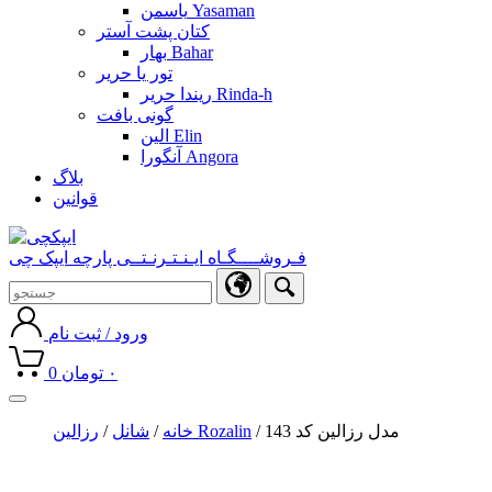
یاسمن Yasaman
کتان پشت آستر
بهار Bahar
تور یا حریر
ریندا حریر Rinda-h
گونی بافت
الین Elin
آنگورا Angora
بلاگ
قوانین
فـروشــــگـاه ایـنـتـرنـتــی پارچه ایپک چی
ورود / ثبت نام
۰
تومان
0
Toggle
navigation
/ مدل رزالین کد 143
رزالین Rozalin
خانه
/
شانل
/