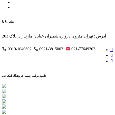
تماس با ما
آدرس : تهران متروی دروازه شمیران خیابان مازندران پلاک 203
0919-1040692
0921-3815002
021-77649202
دانلود برنامه رسمی فروشگاه ایپک چی