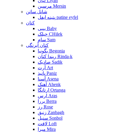
لیان Liyan
مرسین Mersin
شانل ساتن
پتینه ایفل patine eyfel
کتان
بیبی Baby
چیلک CHilek
سام Sam
کتان آبرنگی
بگونیا Begonia
ریندا کتان Rinda-k
صادیک Sadik
آرت Art
پانیذ Paniz
آسنا Asena
آهنک Ahenk
ارتانگا Ortanga
ارس Aras
بررا Berra
رز Rose
زنبق Zanbagh
سنبل Sonbol
لافت Loft
میرا Mira