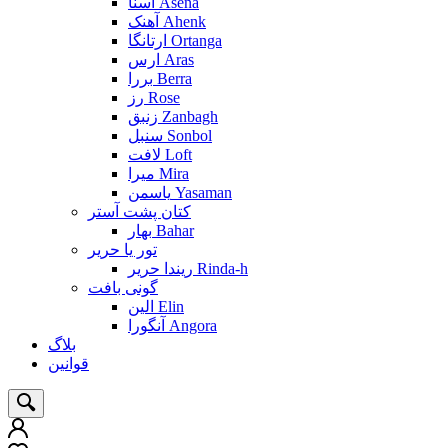
آسنا Asena
آهنک Ahenk
ارتانگا Ortanga
ارس Aras
بررا Berra
رز Rose
زنبق Zanbagh
سنبل Sonbol
لافت Loft
میرا Mira
یاسمن Yasaman
کتان پشت آستر
بهار Bahar
تور یا حریر
ریندا حریر Rinda-h
گونی بافت
الین Elin
آنگورا Angora
بلاگ
قوانین