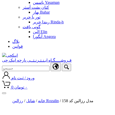
یاسمن Yasaman
کتان پشت آستر
بهار Bahar
تور یا حریر
ریندا حریر Rinda-h
گونی بافت
الین Elin
آنگورا Angora
بلاگ
قوانین
فـروشــــگـاه ایـنـتـرنـتــی پارچه ایپک چی
ورود / ثبت نام
۰
تومان
0
Toggle
navigation
/ مدل رزالین کد 158
رزالین Rozalin
خانه
/
شانل
/