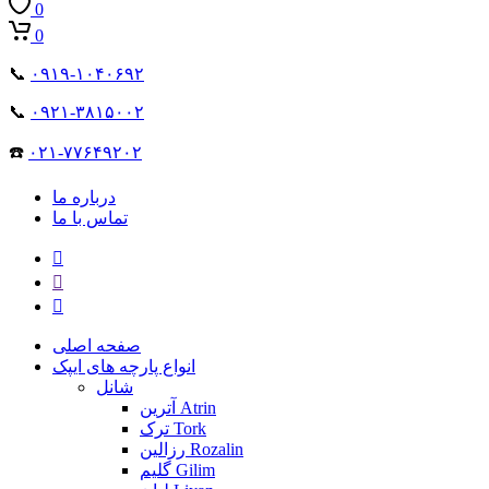
0
0
📞
۰۹۱۹-۱۰۴۰۶۹۲
📞
۰۹۲۱-۳۸۱۵۰۰۲
☎️
۰۲۱-۷۷۶۴۹۲۰۲
درباره ما
تماس با ما
صفحه اصلی
انواع پارچه های ایپک
شانل
آترین Atrin
ترک Tork
رزالین Rozalin
گلیم Gilim