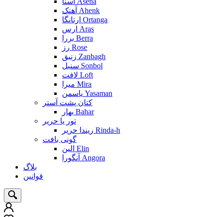
آسنا Asena
آهنک Ahenk
ارتانگا Ortanga
ارس Aras
بررا Berra
رز Rose
زنبق Zanbagh
سنبل Sonbol
لافت Loft
میرا Mira
یاسمن Yasaman
کتان پشت آستر
بهار Bahar
تور یا حریر
ریندا حریر Rinda-h
گونی بافت
الین Elin
آنگورا Angora
بلاگ
قوانین