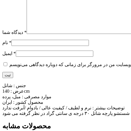
*
دیدگاه شما
*
نام
*
ایمیل
جنس : شانل
عرض : 140cm
موارد مصرفی : مبل، پرده
محصول کشور : ایران
توضیحات بیشتر : نرم و لطیف / کیفیت عالی / بادوام /آبرفت ندارد
محصولات مشابه