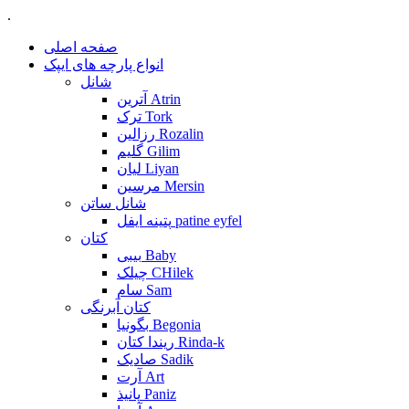
.
صفحه اصلی
انواع پارچه های ایپک
شانل
آترین Atrin
ترک Tork
رزالین Rozalin
گلیم Gilim
لیان Liyan
مرسین Mersin
شانل ساتن
پتینه ایفل patine eyfel
کتان
بیبی Baby
چیلک CHilek
سام Sam
کتان آبرنگی
بگونیا Begonia
ریندا کتان Rinda-k
صادیک Sadik
آرت Art
پانیذ Paniz