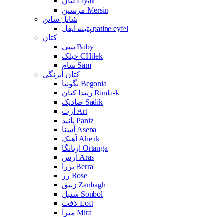
لیان Liyan
مرسین Mersin
شانل ساتن
پتینه ایفل patine eyfel
کتان
بیبی Baby
چیلک CHilek
سام Sam
کتان آبرنگی
بگونیا Begonia
ریندا کتان Rinda-k
صادیک Sadik
آرت Art
پانیذ Paniz
آسنا Asena
آهنک Ahenk
ارتانگا Ortanga
ارس Aras
بررا Berra
رز Rose
زنبق Zanbagh
سنبل Sonbol
لافت Loft
میرا Mira