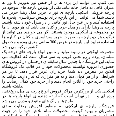
می کنیم. می توانیم این پرده ها را از جنس تور بدوزیم تا نور به
میزان کافی به داخل خانه بیاید. یکی از بهترین پارچه های موجود در
پارچه فروشی ایپکچی پارچه ی تور یا حریر مدل ریندا حریر می
باشد. شما می توانید از این پارچه برای پوشش سرتاسری پنجره ها
استفاده کنید و در عین حال نور کافی را در منزل خود داشته باشید.
پارچه ی ریندا دارای دو مدل حریر و کتان می باشد که هر دوی آن ها
در مجموعه ی ایپکچی موجود هستند. اگر می خواهید می توانید از
ترکیب هر دو پارچه به صورت حریر سرتاسری و کتان در کناره ها
استفاده نمایید. این پارچه در عرض 300 سانتی متری بوده و محصول
کشور ترکیه می باشد.
مجموعه ایپکچی در زمینه تولید و تامین انواع پارچه های درجه یک
مبلمان، پرده و رو تختی قریب به سی سال است که فعالیت می
نماید. این فروشگاه با چندین سال سابقه ی درخشان در فروش های
حضوری امروزه توانسته محصولات خود را در قالب یک فروشگاه
آنلاین در معرض دید شما خریداران عزیز قرار دهد، تا در هر
شرایطی و از هر کجای دنیا و به هر متراژی که نیاز دارید، بتوانید به
راحتی خرید خود را آنلاین انجام دهید و از خرید خود کمال رضایت را
داشته باشید.
ایپکچی یکی از بزرگترین مراکز فروش انواع پارچه ی مبل، روتختی،
پرده ای و … در تهران است که ارائه دهنده ی انواع پارچه ها در
طرح ها و رنگ های متنوع و مدرن می باشد.
فروشگاه پارچه ی ایپکچی به منظور افزايش رضايت مندي
مشتريان و بهبود کيفيت محصولات تمام تلاش خود را در جهت
احترام به حق وحقوق مشتريان می نماید و با بهره گیری از کادری