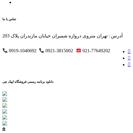
تماس با ما
آدرس : تهران متروی دروازه شمیران خیابان مازندران پلاک 203
0919-1040692
0921-3815002
021-77649202
دانلود برنامه رسمی فروشگاه ایپک چی