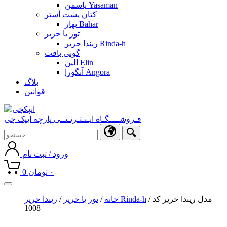
یاسمن Yasaman
کتان پشت آستر
بهار Bahar
تور یا حریر
ریندا حریر Rinda-h
گونی بافت
الین Elin
آنگورا Angora
بلاگ
قوانین
فـروشــــگـاه ایـنـتـرنـتــی پارچه ایپک چی
ورود / ثبت نام
۰
تومان
0
Toggle
navigation
/ مدل ریندا حریر کد
ریندا حریر Rinda-h
خانه
/
تور یا حریر
/
1008