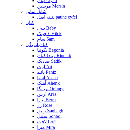
لیان Liyan
مرسین Mersin
شانل ساتن
پتینه ایفل patine eyfel
کتان
بیبی Baby
چیلک CHilek
سام Sam
کتان آبرنگی
بگونیا Begonia
ریندا کتان Rinda-k
صادیک Sadik
آرت Art
پانیذ Paniz
آسنا Asena
آهنک Ahenk
ارتانگا Ortanga
ارس Aras
بررا Berra
رز Rose
زنبق Zanbagh
سنبل Sonbol
لافت Loft
میرا Mira