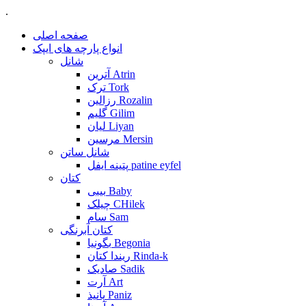
.
صفحه اصلی
انواع پارچه های ایپک
شانل
آترین Atrin
ترک Tork
رزالین Rozalin
گلیم Gilim
لیان Liyan
مرسین Mersin
شانل ساتن
پتینه ایفل patine eyfel
کتان
بیبی Baby
چیلک CHilek
سام Sam
کتان آبرنگی
بگونیا Begonia
ریندا کتان Rinda-k
صادیک Sadik
آرت Art
پانیذ Paniz