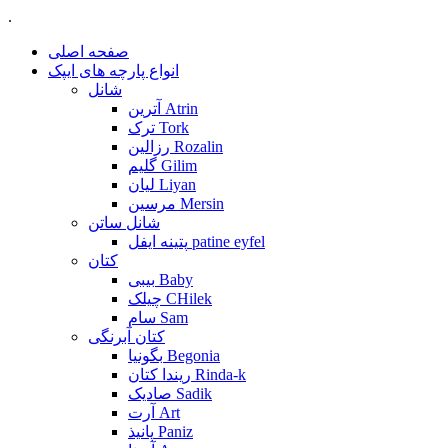
.
صفحه اصلی
انواع پارچه های ایپک
شانل
آترین Atrin
ترک Tork
رزالین Rozalin
گلیم Gilim
لیان Liyan
مرسین Mersin
شانل ساتن
پتینه ایفل patine eyfel
کتان
بیبی Baby
چیلک CHilek
سام Sam
کتان آبرنگی
بگونیا Begonia
ریندا کتان Rinda-k
صادیک Sadik
آرت Art
پانیذ Paniz