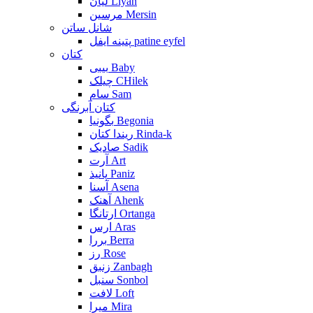
لیان Liyan
مرسین Mersin
شانل ساتن
پتینه ایفل patine eyfel
کتان
بیبی Baby
چیلک CHilek
سام Sam
کتان آبرنگی
بگونیا Begonia
ریندا کتان Rinda-k
صادیک Sadik
آرت Art
پانیذ Paniz
آسنا Asena
آهنک Ahenk
ارتانگا Ortanga
ارس Aras
بررا Berra
رز Rose
زنبق Zanbagh
سنبل Sonbol
لافت Loft
میرا Mira