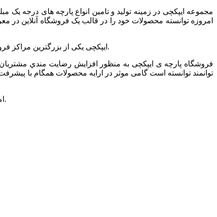
مجموعه ایپکچی در زمینه تولید و تامین انواع پارچه های درجه یک
امروزه توانسته محصولات خود را در قالب یک فروشگاه آنلاین در معرض د
ایپکچی یکی از بزرگترین مراکز فروش انواع پارچه ی مبل، روتختی، پرده ای و … در تهران است که ارائه دهنده ی انواع پارچه ها در طرح ها و رنگ های متنوع و مدرن می باشد.
فروشگاه پارچه ی ایپکچی به منظور افزايش رضايت مندي مشتريان و
توانمند توانسته است گامی موثر در ارايه محصولات همگام با پیشرفت ه
امید است شما همراهان گرامی و همیشگی بیش از پیش مجموعه ایپک چی را مورد لطف خود قرارداده و ما را مورد حمایت خودتان قرار دهید.