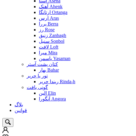
آسنا Asena
آهنک Ahenk
ارتانگا Ortanga
ارس Aras
بررا Berra
رز Rose
زنبق Zanbagh
سنبل Sonbol
لافت Loft
میرا Mira
یاسمن Yasaman
کتان پشت آستر
بهار Bahar
تور یا حریر
ریندا حریر Rinda-h
گونی بافت
الین Elin
آنگورا Angora
بلاگ
قوانین