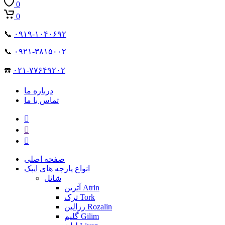
0
0
📞
۰۹۱۹-۱۰۴۰۶۹۲
📞
۰۹۲۱-۳۸۱۵۰۰۲
☎️
۰۲۱-۷۷۶۴۹۲۰۲
درباره ما
تماس با ما
صفحه اصلی
انواع پارچه های ایپک
شانل
آترین Atrin
ترک Tork
رزالین Rozalin
گلیم Gilim