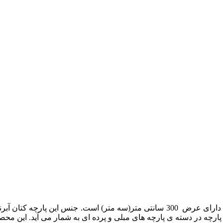
پارچه ی مدل ریندا کتان که یک پارچه از جنس کتان آبرنگی می باشد، دارای عرض 300 سان