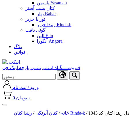
یاسمن Yasaman
کتان پشت آستر
بهار Bahar
تور یا حریر
ریندا حریر Rinda-h
گونی بافت
الین Elin
آنگورا Angora
بلاگ
قوانین
فـروشــــگـاه ایـنـتـرنـتــی پارچه ایپک چی
ورود / ثبت نام
۰
تومان
0
Toggle
navigation
دل ریندا کتان کد 1043
ریندا کتان Rinda-k
خانه
/
کتان آبرنگی
/