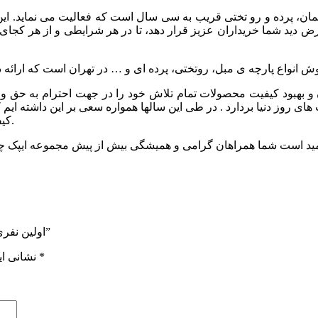
 مبلمان، پرده و رو تختی قریب به سی سال است که فعالیت می نماید
ید شما خریداران عزیز قرار دهد، تا در هر شرایطی و از هر کجای دنیا و
 بهبود کيفيت محصولات تمام تلاش خود را در جهت احترام به حق وحق
ای روز دنیا بردارد . در طی این سالها همواره سعی بر این داشته ایم
کیفیت و زیباترین طرح ها از آنچه که در توان مجموعه است دریغ ننماییم.
اولین نفری باشید که دیدگاهی را ارسال می کنید برای “مدل ریندا کتان کد 1043”
*
بخش‌های موردنیاز علامت‌گذاری شده‌اند
نشانی ای