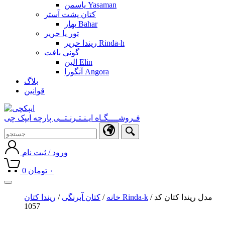
یاسمن Yasaman
کتان پشت آستر
بهار Bahar
تور یا حریر
ریندا حریر Rinda-h
گونی بافت
الین Elin
آنگورا Angora
بلاگ
قوانین
فـروشــــگـاه ایـنـتـرنـتــی پارچه ایپک چی
ورود / ثبت نام
۰
تومان
0
Toggle
navigation
/ مدل ریندا کتان کد
ریندا کتان Rinda-k
خانه
/
کتان آبرنگی
/
1057