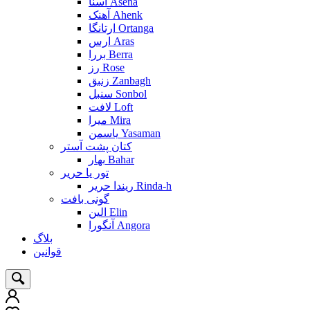
آسنا Asena
آهنک Ahenk
ارتانگا Ortanga
ارس Aras
بررا Berra
رز Rose
زنبق Zanbagh
سنبل Sonbol
لافت Loft
میرا Mira
یاسمن Yasaman
کتان پشت آستر
بهار Bahar
تور یا حریر
ریندا حریر Rinda-h
گونی بافت
الین Elin
آنگورا Angora
بلاگ
قوانین