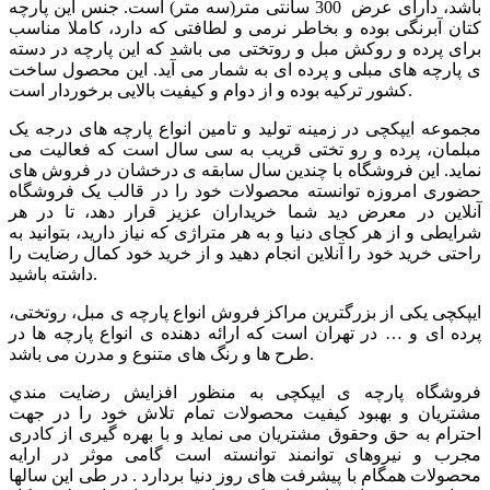
باشد، دارای عرض 300 سانتی متر(سه متر) است. جنس این پارچه
کتان آبرنگی بوده و بخاطر نرمی و لطافتی که دارد، کاملا مناسب
برای پرده و روکش مبل و روتختی می باشد که این پارچه در دسته
ی پارچه های مبلی و پرده ای به شمار می آید. این محصول ساخت
کشور ترکیه بوده و از دوام و کیفیت بالایی برخوردار است.
مجموعه ایپکچی در زمینه تولید و تامین انواع پارچه های درجه یک
مبلمان، پرده و رو تختی قریب به سی سال است که فعالیت می
نماید. این فروشگاه با چندین سال سابقه ی درخشان در فروش های
حضوری امروزه توانسته محصولات خود را در قالب یک فروشگاه
آنلاین در معرض دید شما خریداران عزیز قرار دهد، تا در هر
شرایطی و از هر کجای دنیا و به هر متراژی که نیاز دارید، بتوانید به
راحتی خرید خود را آنلاین انجام دهید و از خرید خود کمال رضایت را
داشته باشید.
ایپکچی یکی از بزرگترین مراکز فروش انواع پارچه ی مبل، روتختی،
پرده ای و … در تهران است که ارائه دهنده ی انواع پارچه ها در
طرح ها و رنگ های متنوع و مدرن می باشد.
فروشگاه پارچه ی ایپکچی به منظور افزايش رضايت مندي
مشتريان و بهبود کيفيت محصولات تمام تلاش خود را در جهت
احترام به حق وحقوق مشتريان می نماید و با بهره گیری از کادری
مجرب و نیروهای توانمند توانسته است گامی موثر در ارايه
محصولات همگام با پیشرفت های روز دنیا بردارد . در طی این سالها