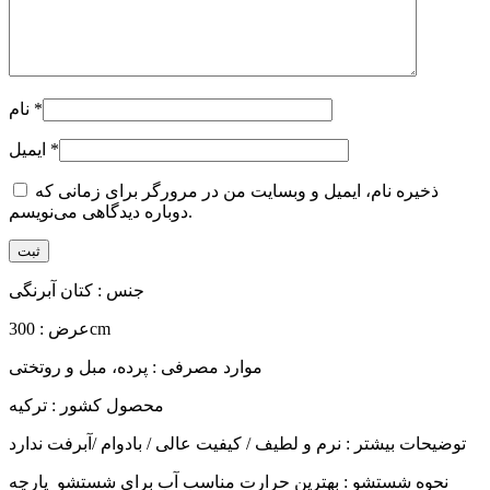
*
نام
*
ایمیل
ذخیره نام، ایمیل و وبسایت من در مرورگر برای زمانی که
دوباره دیدگاهی می‌نویسم.
جنس : کتان آبرنگی
عرض : 300cm
موارد مصرفی : پرده، مبل و روتختی
محصول کشور : ترکیه
توضیحات بیشتر : نرم و لطیف / کیفیت عالی / بادوام /آبرفت ندارد
نحوه شستشو : بهترین حرارت مناسب آب برای شستشو پارچه