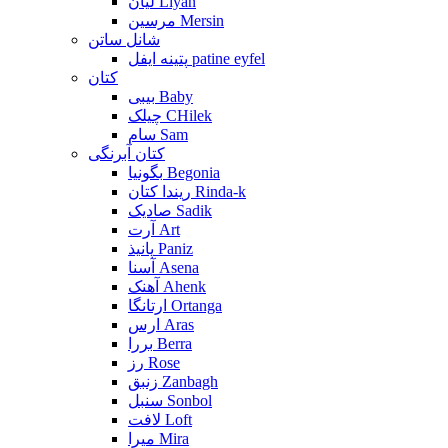
لیان Liyan
مرسین Mersin
شانل ساتن
پتینه ایفل patine eyfel
کتان
بیبی Baby
چیلک CHilek
سام Sam
کتان آبرنگی
بگونیا Begonia
ریندا کتان Rinda-k
صادیک Sadik
آرت Art
پانیذ Paniz
آسنا Asena
آهنک Ahenk
ارتانگا Ortanga
ارس Aras
بررا Berra
رز Rose
زنبق Zanbagh
سنبل Sonbol
لافت Loft
میرا Mira