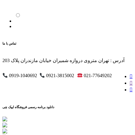
تماس با ما
آدرس : تهران متروی دروازه شمیران خیابان مازندران پلاک 203
0919-1040692
0921-3815002
021-77649202
دانلود برنامه رسمی فروشگاه ایپک چی