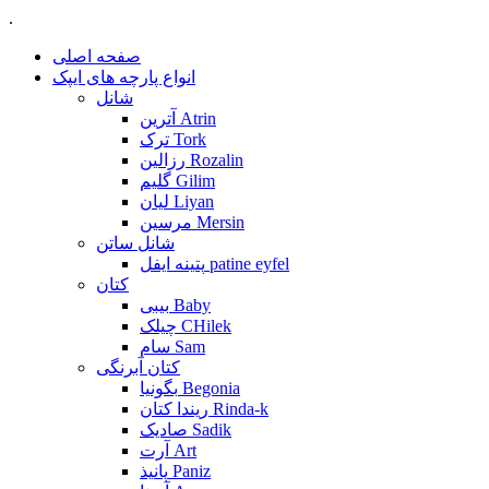
.
صفحه اصلی
انواع پارچه های ایپک
شانل
آترین Atrin
ترک Tork
رزالین Rozalin
گلیم Gilim
لیان Liyan
مرسین Mersin
شانل ساتن
پتینه ایفل patine eyfel
کتان
بیبی Baby
چیلک CHilek
سام Sam
کتان آبرنگی
بگونیا Begonia
ریندا کتان Rinda-k
صادیک Sadik
آرت Art
پانیذ Paniz