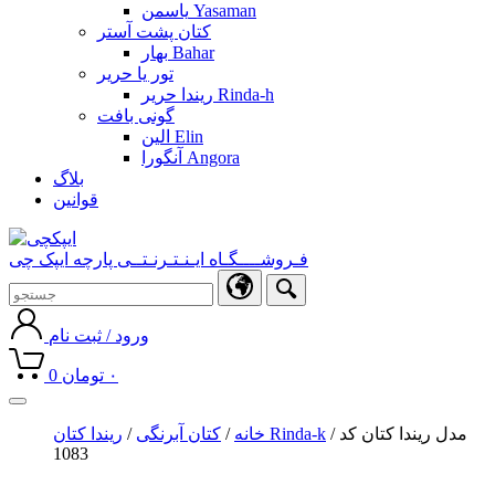
یاسمن Yasaman
کتان پشت آستر
بهار Bahar
تور یا حریر
ریندا حریر Rinda-h
گونی بافت
الین Elin
آنگورا Angora
بلاگ
قوانین
فـروشــــگـاه ایـنـتـرنـتــی پارچه ایپک چی
ورود / ثبت نام
۰
تومان
0
Toggle
navigation
/ مدل ریندا کتان کد
ریندا کتان Rinda-k
خانه
/
کتان آبرنگی
/
1083