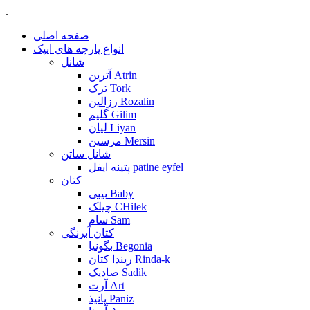
.
صفحه اصلی
انواع پارچه های ایپک
شانل
آترین Atrin
ترک Tork
رزالین Rozalin
گلیم Gilim
لیان Liyan
مرسین Mersin
شانل ساتن
پتینه ایفل patine eyfel
کتان
بیبی Baby
چیلک CHilek
سام Sam
کتان آبرنگی
بگونیا Begonia
ریندا کتان Rinda-k
صادیک Sadik
آرت Art
پانیذ Paniz