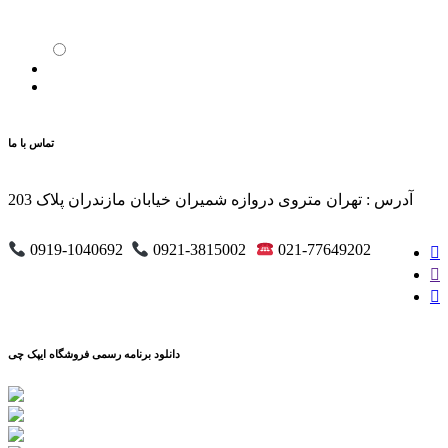
تماس با ما
آدرس : تهران متروی دروازه شمیران خیابان مازندران پلاک 203
0919-1040692
0921-3815002
021-77649202
دانلود برنامه رسمی فروشگاه ایپک چی