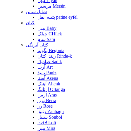
لیان Liyan
مرسین Mersin
شانل ساتن
پتینه ایفل patine eyfel
کتان
بیبی Baby
چیلک CHilek
سام Sam
کتان آبرنگی
بگونیا Begonia
ریندا کتان Rinda-k
صادیک Sadik
آرت Art
پانیذ Paniz
آسنا Asena
آهنک Ahenk
ارتانگا Ortanga
ارس Aras
بررا Berra
رز Rose
زنبق Zanbagh
سنبل Sonbol
لافت Loft
میرا Mira