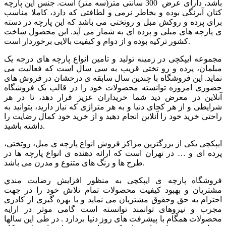
باشد، دارای عرض 300 سانتی متر(سه متر) است. جنس این پارچه
کتان آبرنگی بوده و بخاطر نرمی و لطافتی که دارد، کاملا مناسب
برای پرده و روکش مبل و روتختی می باشد که این پارچه در دسته
ی پارچه های مبلی و پرده ای به شمار می آید. این محصول ساخت
کشور ترکیه بوده و از دوام و کیفیت بالایی برخوردار است.
مجموعه ایپکچی در زمینه تولید و تامین انواع پارچه های درجه یک
مبلمان، پرده و رو تختی قریب به سی سال است که فعالیت می
نماید. این فروشگاه با چندین سال سابقه ی درخشان در فروش های
حضوری امروزه توانسته محصولات خود را در قالب یک فروشگاه
آنلاین در معرض دید شما خریداران عزیز قرار دهد، تا در هر
شرایطی و از هر کجای دنیا و به هر متراژی که نیاز دارید، بتوانید به
راحتی خرید خود را آنلاین انجام دهید و از خرید خود کمال رضایت را
داشته باشید.
ایپکچی یکی از بزرگترین مراکز فروش انواع پارچه ی مبل، روتختی،
پرده ای و … در تهران است که ارائه دهنده ی انواع پارچه ها در
طرح ها و رنگ های متنوع و مدرن می باشد.
فروشگاه پارچه ی ایپکچی به منظور افزايش رضايت مندي
مشتريان و بهبود کيفيت محصولات تمام تلاش خود را در جهت
احترام به حق وحقوق مشتريان می نماید و با بهره گیری از کادری
مجرب و نیروهای توانمند توانسته است گامی موثر در ارايه
محصولات همگام با پیشرفت های روز دنیا بردارد . در طی این سالها