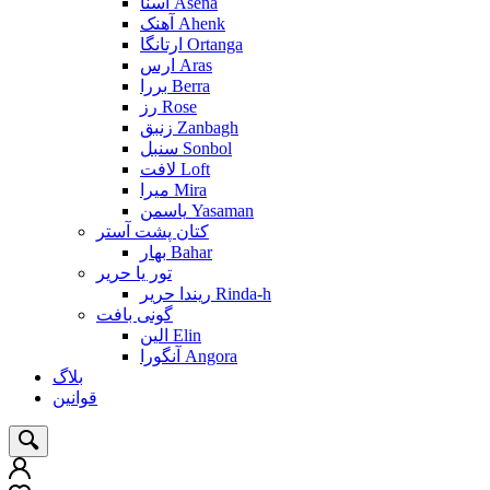
آسنا Asena
آهنک Ahenk
ارتانگا Ortanga
ارس Aras
بررا Berra
رز Rose
زنبق Zanbagh
سنبل Sonbol
لافت Loft
میرا Mira
یاسمن Yasaman
کتان پشت آستر
بهار Bahar
تور یا حریر
ریندا حریر Rinda-h
گونی بافت
الین Elin
آنگورا Angora
بلاگ
قوانین