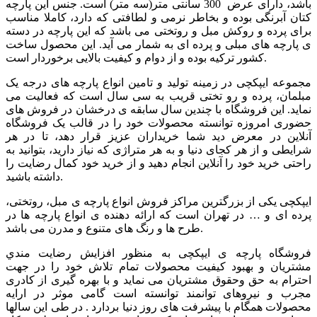
باشد، دارای عرض 300 سانتی متر(سه متر) است. جنس این پارچه
کتان آبرنگی بوده و بخاطر نرمی و لطافتی که دارد، کاملا مناسب
برای پرده و روکش مبل و روتختی می باشد که این پارچه در دسته
ی پارچه های مبلی و پرده ای به شمار می آید. این محصول ساخت
کشور ترکیه بوده و از دوام و کیفیت بالایی برخوردار است.
مجموعه ایپکچی در زمینه تولید و تامین انواع پارچه های درجه یک
مبلمان، پرده و رو تختی قریب به سی سال است که فعالیت می
نماید. این فروشگاه با چندین سال سابقه ی درخشان در فروش های
حضوری امروزه توانسته محصولات خود را در قالب یک فروشگاه
آنلاین در معرض دید شما خریداران عزیز قرار دهد، تا در هر
شرایطی و از هر کجای دنیا و به هر متراژی که نیاز دارید، بتوانید به
راحتی خرید خود را آنلاین انجام دهید و از خرید خود کمال رضایت را
داشته باشید.
ایپکچی یکی از بزرگترین مراکز فروش انواع پارچه ی مبل، روتختی،
پرده ای و … در تهران است که ارائه دهنده ی انواع پارچه ها در
طرح ها و رنگ های متنوع و مدرن می باشد.
فروشگاه پارچه ی ایپکچی به منظور افزايش رضايت مندي
مشتريان و بهبود کيفيت محصولات تمام تلاش خود را در جهت
احترام به حق وحقوق مشتريان می نماید و با بهره گیری از کادری
مجرب و نیروهای توانمند توانسته است گامی موثر در ارايه
محصولات همگام با پیشرفت های روز دنیا بردارد . در طی این سالها