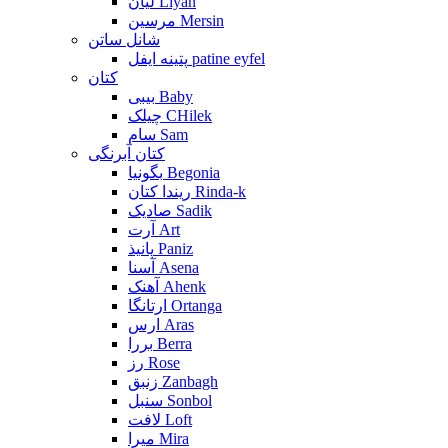
لیان Liyan
مرسین Mersin
شانل ساتن
پتینه ایفل patine eyfel
کتان
بیبی Baby
چیلک CHilek
سام Sam
کتان آبرنگی
بگونیا Begonia
ریندا کتان Rinda-k
صادیک Sadik
آرت Art
پانیذ Paniz
آسنا Asena
آهنک Ahenk
ارتانگا Ortanga
ارس Aras
بررا Berra
رز Rose
زنبق Zanbagh
سنبل Sonbol
لافت Loft
میرا Mira