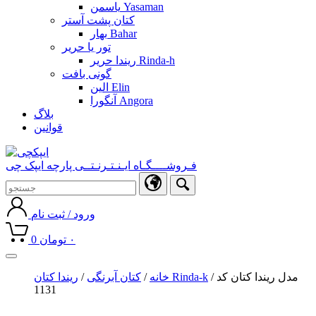
یاسمن Yasaman
کتان پشت آستر
بهار Bahar
تور یا حریر
ریندا حریر Rinda-h
گونی بافت
الین Elin
آنگورا Angora
بلاگ
قوانین
فـروشــــگـاه ایـنـتـرنـتــی پارچه ایپک چی
ورود / ثبت نام
۰
تومان
0
Toggle
navigation
/ مدل ریندا کتان کد
ریندا کتان Rinda-k
خانه
/
کتان آبرنگی
/
1131