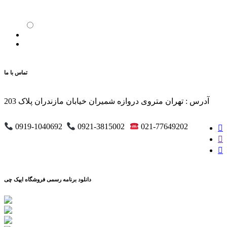
تماس با ما
آدرس : تهران متروی دروازه شمیران خیابان مازندران پلاک 203
0919-1040692
0921-3815002
021-77649202
دانلود برنامه رسمی فروشگاه ایپک چی