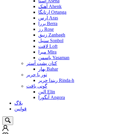
آسنا Asena
آهنک Ahenk
ارتانگا Ortanga
ارس Aras
بررا Berra
رز Rose
زنبق Zanbagh
سنبل Sonbol
لافت Loft
میرا Mira
یاسمن Yasaman
کتان پشت آستر
بهار Bahar
تور یا حریر
ریندا حریر Rinda-h
گونی بافت
الین Elin
آنگورا Angora
بلاگ
قوانین