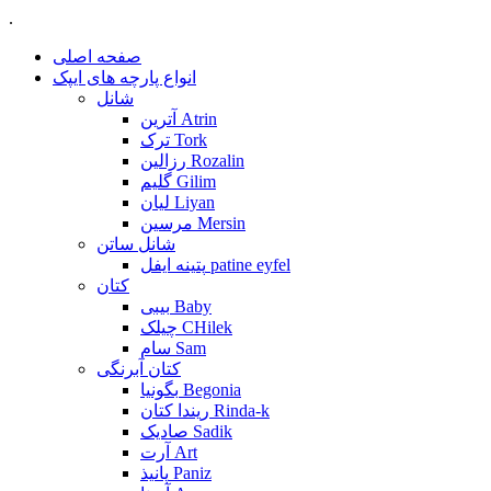
.
صفحه اصلی
انواع پارچه های ایپک
شانل
آترین Atrin
ترک Tork
رزالین Rozalin
گلیم Gilim
لیان Liyan
مرسین Mersin
شانل ساتن
پتینه ایفل patine eyfel
کتان
بیبی Baby
چیلک CHilek
سام Sam
کتان آبرنگی
بگونیا Begonia
ریندا کتان Rinda-k
صادیک Sadik
آرت Art
پانیذ Paniz